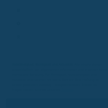
Vertrag prüfen
Termin planen
Frage stellen
Expertenprofil
Vollständigkeit, Richtigkeit und Aktualität:
Alle Inhalte dienen
ausschließlich der allgemeinen Information und ersetzen keine
individuelle Beratung. Für Richtigkeit, Vollständigkeit und
Aktualität übernehmen wir keine Gewähr. Eine Haftung ist –
soweit gesetzlich zulässig – ausgeschlossen. Solltest du
Fragen haben, schreib unserem
Support
.
Kassenvergleich