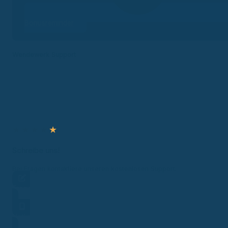
Bonusreminder
Wendewerk Support
★
★
★
★
★
Schreibe uns!
Bei Fragen kontaktiere unseren kostenlosen Support.
Frage stellen
Hotline