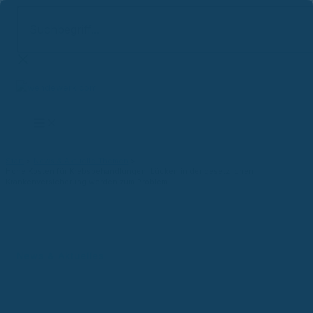
Suchbegriff...
Zum
Inhalt
springen
Start
News & Aktuelle Themen
Hohe Kosten für Krebsbehandlungen: Lücken in der gesetzlichen
Krankenversicherung werden zum Problem
News & Aktuelles
Hohe Kosten für
Krebsbehandlungen: Lücken in