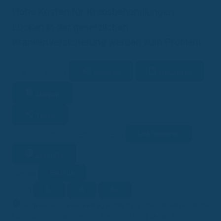
Hohe Kosten für Krebsbehandlungen:
Lücken in der gesetzlichen
Krankenversicherung werden zum Problem
Vorlesen
Download
2 Min. Lesezeit
Merken
Teilen
Link kopieren
Facebook
Twitter
LinkedIn
WhatsApp
Lesehilfe
Ein/Aus
Kontrast
A-
A
A+
Schrift
KI
KI-generiert
Dieser Beitrag wurde ganz oder teilweise mithilfe
künstlicher Intelligenz erstellt (Kennzeichnung gemäß EU-KI-