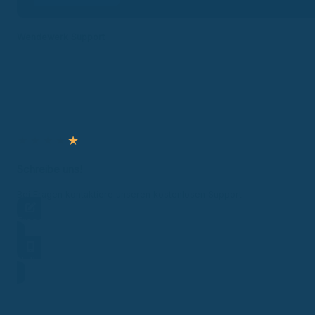
Wendewerk Support
★
★
★
★
★
Schreibe uns!
Bei Fragen kontaktiere unseren kostenlosen Support.
Frage stellen
Hotline