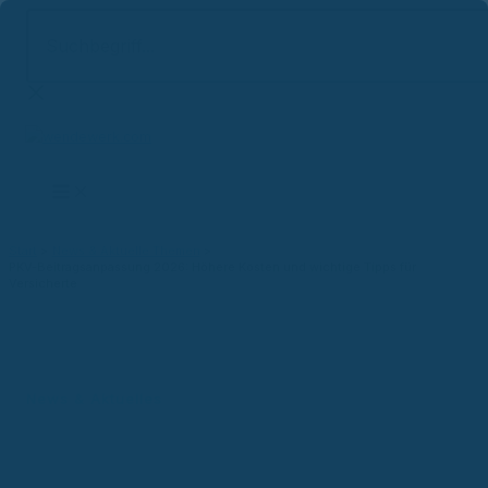
Suchbegriff...
Zum
Inhalt
springen
Start
News & Aktuelle Themen
PKV-Beitragsanpassung 2026: Höhere Kosten und wichtige Tipps für
Versicherte
News & Aktuelles
PKV-Beitragsanpassung 2026:
Höhere Kosten und wichtige