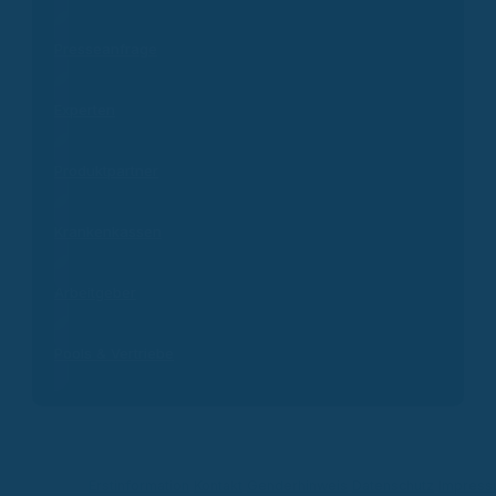
Presseanfrage
Experten
Produktpartner
Krankenkassen
Arbeitgeber
Pools & Vertriebe
Erstinformation
Kontakt
Genderhinweis
Datenschutz
Impres