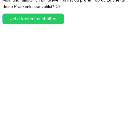
Moin und hallo👋 Ich bin Steven. Willst du prüfen, ob du zu viel für
deine Krankenkasse zahlst? 🙂
Jetzt kostenlos chatten