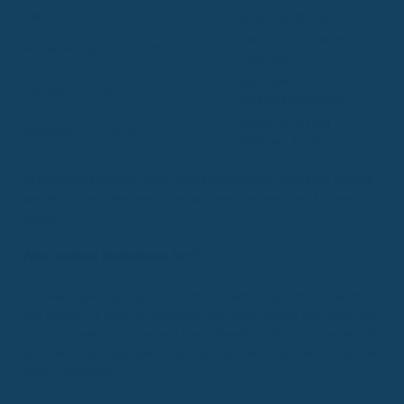
Allianz
ca. 11 %
Einige Tarife stabil
Manche Tarife ohne
HanseMerkur
bis zu 13 %
Erhöhung
Besonders im
Gothaer
12,7 %
Vollkostensegment
Große Spreizung
Barmenia
11,6 %
zwischen Tarifen
Im Einzelfall sollte bei jeder Beitragserhöhung individuell geprüft
werden, ob ein Wechsel innerhalb des bestehenden Anbieters
sinnvoll ist.
Was können Betroffene tun?
Eine Beitragserhöhung muss nicht einfach hingenommen werden.
Das Gesetz (§ 204 VVG) sichert PKV-Versicherten das Recht auf
einen Tarifwechsel innerhalb ihrer Gesellschaft zu – ohne Verlust
der Altersrückstellungen. Folgende Schritte helfen, die Kosten im
Griff zu behalten: