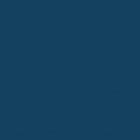
Mehr Ärztebesuche, neue Therapien und erhöhte Löhne im
Gesundheitswesen lassen die Kosten in der privaten
Krankenversicherung (PKV) weiter steigen. Für 2026 melden
zahlreiche PKV-Unternehmen Anpassungen zwischen 9 und 13
Prozent. Besonders im stationären Bereich sowie bei
Arzneimitteln zeigt sich ein massiver Ausgabenanstieg. Die PKV
hat ihren Preisanpassungen klare gesetzliche Hürden: Daher
werden Beiträge oft über mehrere Jahre nicht angehoben,
steigen dann aber deutlich an, sobald bestimmte Schwellenwerte
überschritten sind.
Betroffene Tarife und Anbieter im Überblick
Nicht alle Versicherten sind gleichermaßen betroffen. Während z.
B. bestimmte Tarife der HanseMerkur oder Allianz stabil bleiben,
erfahren andere deutliche Erhöhungen. Für viele Anbieter liegt
der Fokus auf Tarifen mit großem Leistungsumfang – besonders
in diesen sind die Anpassungen spürbar. Einfache Übersicht:
Durchschnittliche
Versicherer
Bemerkung
Erhöhung 2026