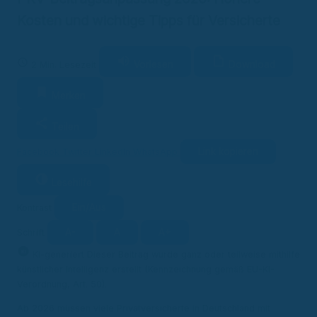
Kosten und wichtige Tipps für Versicherte
Vorlesen
Download
2 Min. Lesezeit
Merken
Teilen
Link kopieren
Facebook
Twitter
LinkedIn
WhatsApp
Lesehilfe
Ein/Aus
Kontrast
A-
A
A+
Schrift
KI
KI-generiert
Dieser Beitrag wurde ganz oder teilweise mithilfe
künstlicher Intelligenz erstellt (Kennzeichnung gemäß EU-KI-
Verordnung, Art. 50).
Ab 2026 müssen viele Privatversicherte in Deutschland mit