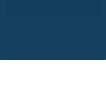
Pools & Vertriebe
Erstinformation
Kontakt
Genderhinweis
Datenschutz
Impressum
Beratungshinweis
Redaktion
Affiliate werden
Login
© 2026 Wendewerk. Alle Rechte vorbehalten.
Steven
Wendewerk Support
Wir benötigen deine Einwilligung
Ich willige ein, dass meine
Daten zur Bearbeitung meiner Anfrage über den Messenger-Dienst
WhatsApp verarbeitet werden. Weitere Informationen finde ich in