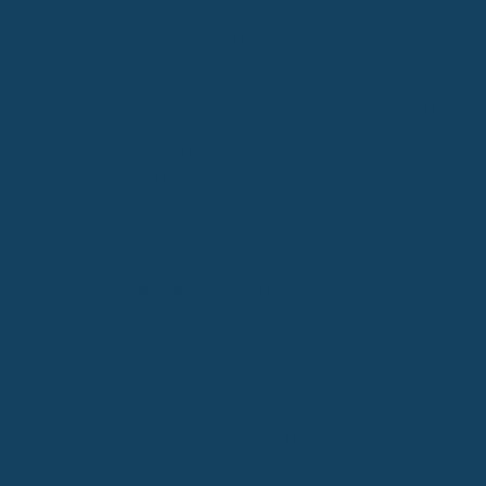
die Streichung freiwilliger Zusatzleistungen auf rund eine Milliarde
Euro pro Jahr. Diese Summe wird jedoch im Verhältnis zu den
gesamten Leistungsausgaben der GKV, die 2025 bei 347 Milliarden
Euro lagen, als gering eingestuft. Experten wie Thomas Adolph vom
Vergleichsportal gesetzlichekrankenkassen.de widersprechen der
Forderung vehement. Sie argumentieren, dass die Einsparungen
minimal wären – etwa 0,11 Prozentpunkte im Beitragssatz – während
gleichzeitig wichtige Leistungen für die Bevölkerung wegfallen
würden.
Wichtige Zusatzleistungen im Fokus
Schutzimpfungen:
Viele von der Ständigen
Impfkommission empfohlene Impfungen sind formal keine
Regelleistung, werden aber von Kassen als freiwillige
Zusatzleistung übernommen und ermöglichen so auch
finanziell schwächeren Menschen wichtigen Schutz.
Vorsorgeuntersuchungen:
Erweiterte
Vorsorgeuntersuchungen, wie z.B. zur Darm- oder
Hautkrebsfrüherkennung bei familiärer Vorbelastung oder
in kürzeren Intervallen, zählen ebenfalls zu den freiwilligen