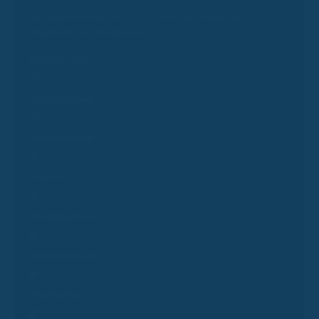
Wir laden dich herzlich zum Termin ein. Wähle aus
folgenden Terminoptionen:
Erstgespräch
Folgeberatung
Presseanfrage
Experten
Produktpartner
Krankenkassen
Arbeitgeber