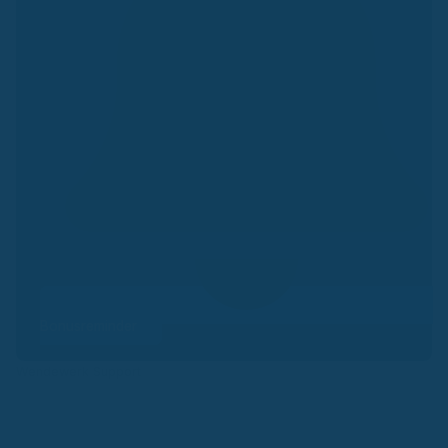
Bonusreminder
Wendewerk Support