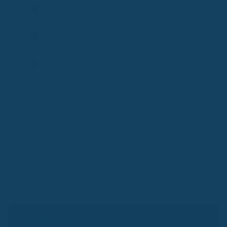
Termin planen
Frage stellen
Expertenprofil
Vollständigkeit, Richtigkeit und Aktualität:
Alle Inhalte
dienen ausschließlich der allgemeinen Information und
ersetzen keine individuelle Beratung. Für Richtigkeit,
Vollständigkeit und Aktualität übernehmen wir keine
Gewähr. Eine Haftung ist – soweit gesetzlich zulässig –
ausgeschlossen. Solltest du Fragen haben, schreib
unserem
Support
.
Kassenvergleich