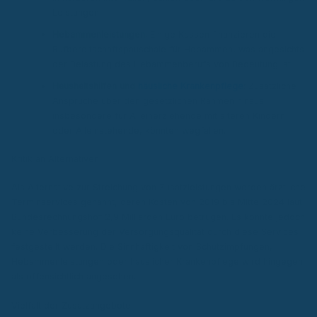
Leistungen.
Hebammenleistungen:
Einige Kassen finanzieren die
Rufbereitschaftspauschale für Hebammen, was angesichts
der Belastung des Hebammenberufs von Bedeutung ist.
Haushaltshilfen und
häusliche Krankenpflege
:
Zusätzliche
Ansprüche über den gesetzlichen Rahmen hinaus,
insbesondere für Alleinerziehende mit älteren Kindern
oder Alleinstehende, könnten wegfallen.
Kritik an Alternativen
Als Alternative zur Streichung von Zusatzleistungen werden ärztliche
Terminservices genannt, deren Kosten von 2019 bis Mitte 2024 laut
Bundesrechnungshof 2,9 Milliarden Euro betrugen. Es konnte jedoch
keine Verbesserung der Versorgungsqualität durch diese Services
festgestellt werden. Die Sinnhaftigkeit von Schutzimpfungen,
Hebammenleistungen oder häuslicher Krankenpflege wird hingegen
als offensichtlich angesehen.
Vielfalt der Zusatzangebote