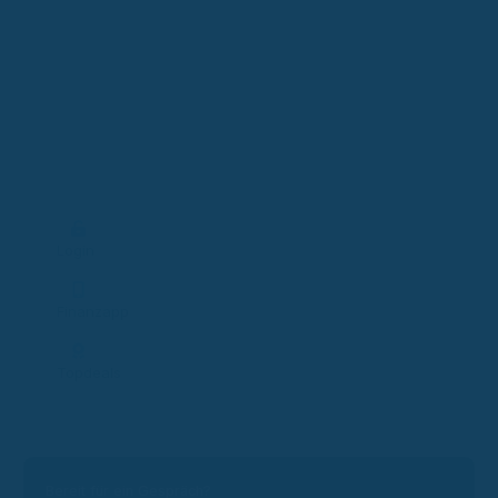
Login
Finanzapp
Topdeals
Bereit für ein Gespräch?