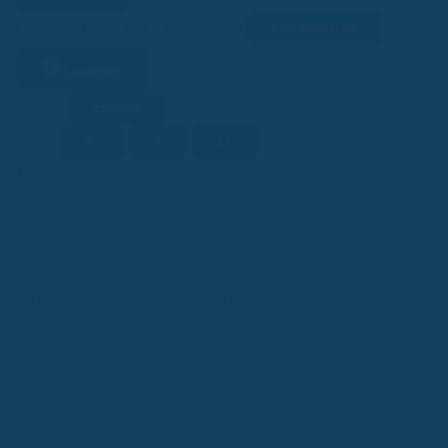
Link kopieren
Facebook
Twitter
LinkedIn
WhatsApp
Lesehilfe
Ein/Aus
Kontrast
A-
A
A+
Schrift
KI
KI-generiert
Dieser Beitrag wurde ganz oder teilweise mithilfe
künstlicher Intelligenz erstellt (Kennzeichnung gemäß EU-KI-
Verordnung, Art. 50).
Die finanzielle Situation der gesetzlichen Krankenversicherung
(GKV) rückt freiwillige Zusatzleistungen in den Fokus. Während die
Kassenärztliche Bundesvereinigung (KBV) deren Streichung fordert,
um Milliarden einzusparen, warnen Experten vor erheblichen
Nachteilen für Versicherte. Die Debatte dreht sich um das
tatsächliche Sparpotenzial und die Bedeutung dieser Extras für die
Gesundheitsversorgung.
Debatte um Einsparpotenzial
Andreas Gassen, Chef der KBV, schätzt das Einsparpotenzial durch