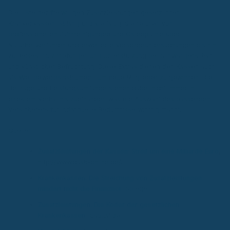
Die Liste der freiwilligen Zusatzleistungen gesetzlicher
Krankenkassen ist lang und vielfältig. Sie reichen von
professionellen Zahnreinigungen und Osteopathie über
Naturheilverfahren und erweiterte Vorsorgeuntersuchungen bis hin
zu Reiseschutzimpfungen und Unterstützung bei Schwangerschaft
und künstlicher Befruchtung. Diese Extras dienen den Kassen auch
als Wettbewerbsinstrument, um neue Mitglieder zu gewinnen. Die
Beiträge und Leistungsumfänge stehen dabei nicht immer in
direktem Verhältnis zueinander, was die Auswahl des passenden
Versicherers für individuelle Bedürfnisse wichtig macht.
Quellen
Zusatzleistungen der Kassen: Streit um eine Milliarde Euro
,
http://www.cash-online.de/.
Krankenkassen: Die Streichung von Zusatzleistungen
mindert nicht die Finanznot
, Spiegel.
Zusatzleistungen: Die Köder der gesetzlichen
Krankenkassen
, Capital.de.