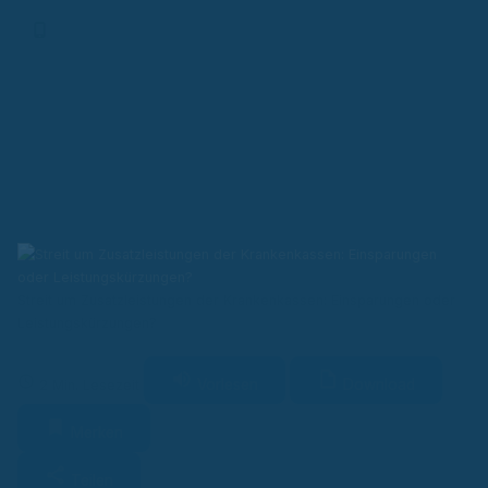
Finanz-App
Streit um Zusatzleistungen der Krankenkassen: Einsparungen oder
Leistungskürzungen?
Vorlesen
Download
2 Min. Lesezeit
Merken
Teilen