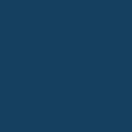
musst, ist so ein Paket vielleicht gar nicht das Richtige. Eine reine
Berufsunfähigkeitsversicherung ist dann oft günstiger, und du zahlst
nicht unnötig für eine Todesfallleistung, die du aktuell nicht benötigst.
Verzicht auf die abstrakte Verweisung als Muss
Das ist ein Punkt, der wirklich wichtig ist: Achte darauf, dass dein
Vertrag auf die sogenannte „abstrakte Verweisung“ verzichtet. Das
steht in den Versicherungsbedingungen. Was bedeutet das? Wenn d
berufsunfähig wirst, könnte der Versicherer sonst versuchen, dir
nachzuweisen, dass du theoretisch auch in einem ganz anderen Beru
arbeiten könntest. Das ist oft die Begründung, warum dann keine Ren
gezahlt wird. Viele Versicherer verzichten heute darauf, aber eben
nicht alle. Hol dir unbedingt mehrere Angebote ein, um das
vergleichen zu können.
Leistungsausschlüsse vermeiden oder minimieren
Manchmal versuchen Versicherer, bestimmte Krankheiten oder Risik
vom Versicherungsschutz auszuschließen. Das solltest du möglichst
vermeiden. Wenn ein Ausschluss für eine bestimmte Erkrankung im
Raum steht, zahl lieber einen kleinen Aufschlag auf deinen Beitrag.