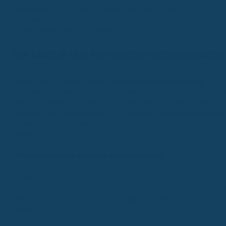
Manchmal lässt sich sogar schriftlich vereinbaren, dass dieser
Aufschlag nach einer gewissen Zeit wegfällt. Das ist oft besser, als i
Ernstfall keinen Schutz zu haben.
Die Laufzeit und Rentenhöhe optimal gestalten
Wenn du dich mit dem Thema Berufsunfähigkeitsversicherung
beschäftigst, kommst du an zwei Punkten nicht vorbei: Wie lange soll
der Schutz dauern und wie hoch soll die Rente sein, wenn du wirklich
mal nicht mehr arbeiten kannst? Das sind keine Nebensächlichkeiten,
sondern wirklich zentrale Entscheidungen, die du nicht überstürzen
solltest.
Warum eine lange Laufzeit entscheidend ist
Stell dir vor, du schließt heute eine BU ab und sie läuft nur bis 60. Da
klingt vielleicht erstmal gut, aber was ist, wenn du mit 58 berufsunfä
wirst? Dann bekommst du nur noch zwei Jahre die Rente und danach
Stehst du plötzlich ohne Einkommen da, bis deine reguläre Rente
anfängt zu fließen. Das kann eine ganz schöne Lücke reißen. Deshal