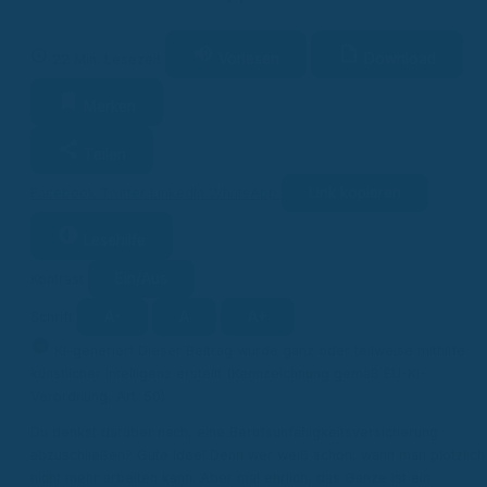
Vorlesen
Download
22 Min. Lesezeit
Merken
Teilen
Link kopieren
Facebook
Twitter
LinkedIn
WhatsApp
Lesehilfe
Ein/Aus
Kontrast
A-
A
A+
Schrift
KI
KI-generiert
Dieser Beitrag wurde ganz oder teilweise mithilfe
künstlicher Intelligenz erstellt (Kennzeichnung gemäß EU-KI-
Verordnung, Art. 50).
Du denkst darüber nach, eine Berufsunfähigkeitsversicherung
abzuschließen? Gute Idee! Denn wer weiß schon, wann man plötzlich
nicht mehr arbeiten kann. Aber mal ehrlich, das Ganze ist ein