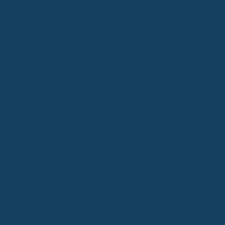
der letzten fünf Jahre. Aber Achtung: Die Formulierungen können
knifflig sein! Manchmal geht es nicht nur um Diagnosen, sondern auc
um Beschwerden oder Behandlungen, die vielleicht schon lange her
sind und dich heute gar nicht mehr einschränken. Was du tun solltest:
Fordere deine Patientenquittung an:
Deine Krankenkasse kann dir
eine Übersicht über deine Behandlungen geben. Das ist ein guter
erster Schritt.
Kontaktiere deine Ärzte:
Hol dir alle relevanten Informationen zu
Diagnosen, Behandlungen, Medikamenten und Krankschreibungen
Verlass dich nicht nur auf dein Gedächtnis!
Lies die Fragen genau:
Achte auf Formulierungen wie "Schäden a
Körpergliedern" oder "Beschwerden". Was für dich vielleicht
unwichtig ist, kann für den Versicherer relevant sein.
Die Bedeutung von Transparenz im Antragsprozess
Transparenz ist hier das A und O. Wenn du bei den Gesundheitsfrag
schlamperst, kann das im schlimmsten Fall dazu führen, dass die
Versicherung den Vertrag im Leistungsfall ablehnt. Stell dir vor, du
zahlst jahrelang Beiträge und wenn du die BU-Rente brauchst, heißt e