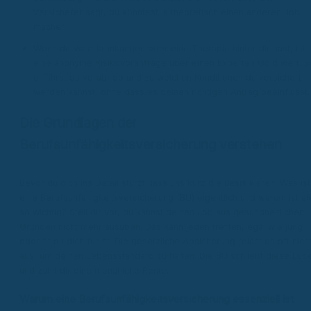
Versicherer sagt, du könntest ja theoretisch einen anderen Job
machen.
Wenn du Vorerkrankungen oder eine Therapie hinter dir hast, ist
eine anonyme Risikovoranfrage über einen Experten Gold wert. S
erfährst du vorab, ob und zu welchen Konditionen du versichert
werden kannst, ohne dass es deinen richtigen Antrag beeinflusst.
Die Grundlagen der
Berufsunfähigkeitsversicherung verstehen
Bevor du dich ins Detail stürzt, lass uns kurz die Basis klären: Was ist
eine Berufsunfähigkeitsversicherung (BU) eigentlich und warum ist si
so wichtig? Stell dir vor, du kannst deinen Job aus gesundheitlichen
Gründen nicht mehr ausüben. Das kann jeden treffen, egal wie jung
oder fit du dich fühlst. Die gesetzliche Absicherung reicht da oft nich
aus, um deinen Lebensstandard zu halten. Die BU schließt diese Lüc
und zahlt dir eine monatliche Rente.
Warum eine Berufsunfähigkeitsversicherung essenziell ist