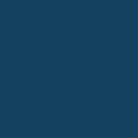
ist es so wichtig, dass die Laufzeit deiner Versicherung möglichst
lange ist, idealerweise bis zum gesetzlichen Renteneintrittsalter.
Je
länger die Laufzeit, desto besser bist du abgesichert, falls du
frühzeitig aus dem Berufsleben ausscheide musst.
Eine nachträgliche
Verlängerung der Laufzeit ist nämlich meistens nicht mehr möglich,
wenn du den Vertrag erst mal abgeschlossen hast. Also lieber einma
richtig machen und auf eine lange Dauer setzen.
Die angemessene Rentenhöhe festlegen
Die Rentenhöhe ist das Herzstück deiner Absicherung. Sie soll ja
deinen Lebensstandard sichern, wenn du nicht mehr arbeiten kannst.
Aber wie viel ist "angemessen"? Pauschal lässt sich das schwer
sagen, aber du solltest nicht zu knapp kalkulieren. Denk daran, dass
die Beiträge zur Kranken- und Pflegeversicherung von deiner BU-
Rente abgehen. Außerdem können sich deine Lebenshaltungskosten
über die Jahre ändern. Viele Versicherer setzen bei Azubis oder
Berufseinsteigern eine Obergrenze für die monatliche Rente, oft so
um die 1.000 Euro. Das ist zwar erstmal nicht viel, aber besser als
nichts. Wenn du schon mehr verdienst, solltest du versuchen, eine
Rente zu vereinbaren, die mindestens 70-80% deines