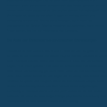
psychische Belastungen. Das ist aber kein automatisches K.o.-
Kriterium. Viele Versicherer schauen sich das heute genauer an und
lehnen nicht mehr pauschal ab. Sie prüfen deinen Fall individuell. Das
Wichtigste ist, dass du bei allen Fragen im Antrag ehrlich und
vollständig antwortest. Nichts verschweigen, auch wenn es
unangenehm ist. Später falsche Angaben aufzudecken, kann richtig
Ärger geben, bis hin zur Ablehnung der Leistung.
Die Rolle der Ehrlichkeit bei psychischen Erkrankungen
Ehrlichkeit ist hier wirklich das A und O. Stell dir vor, du gibst im Antr
an, dass du nie Probleme mit deiner Psyche hattest, obwohl du gera
eine Therapie machst. Wenn das rauskommt, kann der Versicherer
sagen: "Tja, Pech gehabt." Das kann im schlimmsten Fall bedeuten,
dass deine Versicherung gar nicht zahlt, wenn du mal berufsunfähig
wirst. Also, lieber einmal zu viel sagen als zu wenig. Beschreibe dein
Situation so genau wie möglich. Wenn du zum Beispiel wegen eines
akuten Lebensereignisses wie dem Verlust eines Angehörigen
kurzzeitig in Therapie warst und das jetzt vorbei ist, ist das etwas
anderes, als wenn du eine längerfristige psychische Erkrankung hast.
Transparenz ist dein bester Freund im BU-Antrag.