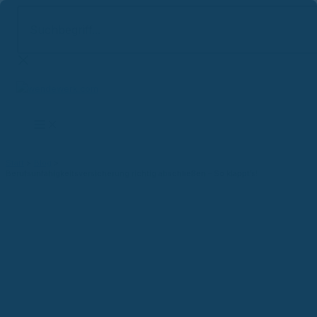
Suchbegriff...
Zum
Inhalt
springen
Start
Blog
Berufsunfähigkeitsversicherung richtig abschließen – So klappt’s!
Versicherungsblog
Berufsunfähigkeitsversicherun
g richtig abschließen – So