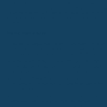
ziemliches Dschungelcamp. Überall lauern Fallstricke, und wenn du
Pech hast, zahlst du jahrelang ein, aber im Ernstfall geht leer aus. La
uns das mal entwirren. Wir schauen uns an, worauf du achten musst,
damit du am Ende auch wirklich den Schutz bekommst, den du
brauchst.
Das Wichtigste in Kürze
Eine Berufsunfähigkeitsversicherung ist super wichtig, um deinen
Lebensstandard zu sichern, falls du nicht mehr arbeiten kannst.
Denk dran, jeder Vierte wird im Leben mal berufsunfähig.
Sei bei Gesundheitsfragen immer ehrlich. Lügen können dazu
führen, dass dein Antrag abgelehnt wird oder du im Leistungsfall
kein Geld bekommst. Das gilt auch für frühere Therapien.
Eine lange Laufzeit ist Gold wert. Stell sicher, dass deine
Versicherung bis ins hohe Alter läuft, damit keine Lücke entsteht,
bis die Rente anfängt.
Hol dir unbedingt Angebote von verschiedenen Anbietern ein und
achte darauf, dass die Versicherung auf die “abstrakte
Verweisung” verzichtet. Das schützt dich davor, dass der