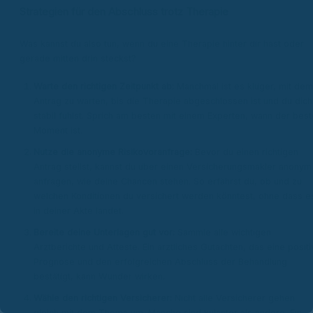
Strategien für den Abschluss trotz Therapie
Was kannst du also tun, wenn du eine Therapie hinter dir hast oder
gerade mitten drin steckst?
Warte den richtigen Zeitpunkt ab:
Manchmal ist es klüger, mit dem
Antrag zu warten, bis die Therapie abgeschlossen ist und du dich
stabil fühlst. Sprich am besten mit einem Experten, wann der best
Moment ist.
Nutze die anonyme Risikovoranfrage:
Bevor du einen richtigen
Antrag stellst, kannst du über einen Versicherungsmakler anonym
anfragen, wie deine Chancen stehen. So erfährst du, ob und zu
welchen Konditionen du versichert werden könntest, ohne dass e
in deiner Akte landet.
Bereite deine Unterlagen gut vor:
Sammle alle wichtigen
Arztberichte und Atteste. Ein ärztliches Gutachten, das eine posit
Prognose und den erfolgreichen Abschluss der Behandlung
bestätigt, kann Wunder wirken.
Wähle den richtigen Versicherer:
Nicht alle Versicherer gehen
gleich mit dem Thema um. Manche sind kulanter als andere. Ein