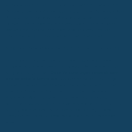
Krankenkasse nicht oder nur teilweise übernimmt. Denk da zum
Beispiel an bessere Krankenhausleistungen oder Zahnersatz. Aber
Achtung: Das ist keine echte Absicherung für den Fall, dass du
deinen Job nicht mehr machen kannst. Sie hilft dir nicht, wenn du
wegen einer Krankheit nicht mehr arbeiten kannst und dein
Einkommen wegfällt. Das ist ein wichtiger Unterschied zur BU.
Schwere Krankheiten Versicherungen: Ein Blick auf die Leistung
Es gibt Versicherungen, die zahlen, wenn du eine von vielen
schweren Krankheiten bekommst, wie zum Beispiel Krebs. Das
klingt erstmal gut, oder?
Diese Versicherungen zahlen dir dann
eine vereinbarte Summe aus.
Das kann dir helfen, kurzfristige
Kosten zu decken oder dir eine kleine Auszeit zu ermöglichen.
Aber das Problem ist: Sie zahlen nur für die aufgelisteten
Krankheiten. Wenn du aus einem anderen Grund berufsunfähig
wirst, stehst du da. Und die Liste der Krankheiten ist oft nicht mal
so lang, wie man denkt. Außerdem ist die Leistung oft eine
Einmalzahlung, keine laufende Rente, die dir dein Einkommen
ersetzt.