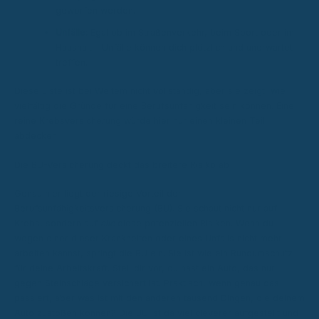
geworfen werden.
Unfälle:
Egal ob im Straßenverkehr, beim Sport oder im
Haushalt – Unfälle können dich plötzlich und unerwartet
treffen.
Diese Liste ist bei Weitem nicht vollständig, aber sie zeigt, wie
vielfältig die Gründe für eine Berufsunfähigkeit sein können. Eine
reine Krebsversicherung würde hier nur einen kleinen Teil
abdecken.
Die BU-Versicherung deckt das breitere Risiko ab
Genau hier liegt der riesige Vorteil der
Berufsunfähigkeitsversicherung (BU). Sie schaut nicht nur auf
Krebs, sondern auf
alle
diese potenziellen Risiken. Wenn du
wegen einer dieser Krankheiten oder eines Unfalls nicht mehr
arbeiten kannst, springt die BU ein. Sie ist wie ein Rundumschutz
für deine Arbeitskraft. Stell dir vor, du hast ein Auto, das nur
gegen Steinschläge versichert ist. Praktisch, wenn genau das
passiert, aber was ist mit den anderen tausend Dingen, die deinem
Auto zustoßen können? Die BU ist da viel cleverer aufgestellt und