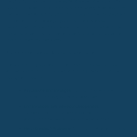
berufsunfähig werden, sind etwa 18 % wegen Krebs betroffen.
Das ist fast jeder Fünfte, und das ist nicht wenig. Aber was ist mit
den restlichen 82 %? Da tummeln sich psychische Erkrankungen,
Probleme mit dem Bewegungsapparat, Herz-Kreislauf-
Geschichten, Unfälle und so weiter. Krebs ist also ein wichtiger
Faktor, aber definitiv nicht der einzige Grund, warum du deinen
Job nicht mehr machen kannst.
Andere Risiken, die zur Berufsunfähigkeit führen
Die Statistik zeigt’s ja deutlich: Dein Risiko, berufsunfähig zu
werden, kommt nicht nur aus einer Richtung. Denk mal an die
häufigsten Ursachen:
Psychische Erkrankungen:
Burnout, Depressionen – das
ist leider ein riesiges Thema geworden.
Erkrankungen des Bewegungsapparates:
Rückenschmerzen, Gelenkprobleme, die dich im
wahrsten Sinne des Wortes lahmlegen können.
Herz-Kreislauf-Probleme:
Nicht nur im Alter ein Thema,
auch jüngere Menschen können hier schnell aus der Bahn