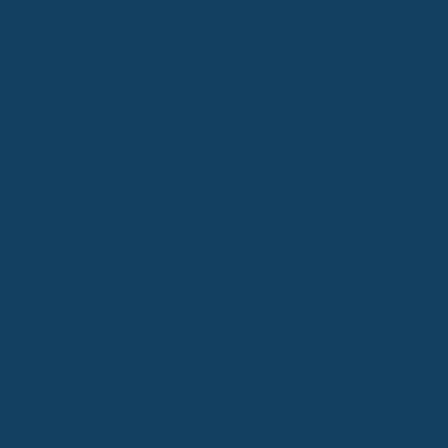
Warum die BU-Versicherung die umfassendste Lösung ist
Die Berufsunfähigkeitsversicherung (BU) ist da einfach breiter
aufgestellt. Sie zahlt dir eine monatliche Rente, wenn du deinen
Beruf aus gesundheitlichen Gründen nicht mehr ausüben kannst –
egal, welche Krankheit oder welchen Unfall die Ursache ist. Das ist
der große Vorteil: Sie deckt das
Risiko der Arbeitsunfähigkeit
ab,
nicht nur spezifische Krankheiten. Stell dir vor, du hast eine
schwere Krankheit, die aber nicht auf der Liste der „schweren
Krankheiten Versicherung“ steht, oder du wirst aus einem ganz
anderen Grund krank. Die BU springt trotzdem ein. Sie ist wie ein
Rundumschutz für deine Arbeitskraft, während andere
Versicherungen oft nur einzelne Puzzleteile abdecken.
Die Bedeutung der individuellen Berufsgruppe für die BU-Wahl
Anbieterunterschiede bei der BU-Versicherung
Du fragst dich vielleicht, warum die Wahl des richtigen Anbieters
so wichtig ist, gerade wenn es um deine
Berufsunfähigkeitsversicherung (BU) geht. Es ist nicht so, dass alle
Versicherungen gleich sind. Ganz im Gegenteil. Die Anbieter