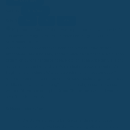
Lesehilfe
Ein/Aus
Kontrast
A-
A
A+
Schrift
KI
KI-generiert
Dieser Beitrag wurde ganz oder teilweise mithilfe
künstlicher Intelligenz erstellt (Kennzeichnung gemäß EU-KI-
Verordnung, Art. 50).
Wenn du an Krebs erkrankst, kann das nicht nur eine riesige
emotionale Belastung sein, sondern auch deine finanzielle Situation
ordentlich durcheinanderbringen. Plötzlich ist an Arbeiten vielleicht
nicht mehr zu denken und die Kosten laufen trotzdem weiter. Da
fragt man sich schnell: Wie schütze ich mich am besten davor?
Viele denken da an eine spezielle Krebsversicherung, aber ist das
wirklich die schlauste Lösung? Lass uns mal genauer hinschauen,
was die BU Versicherung bei Krebs für dich tun kann und warum
sie oft die bessere Wahl ist.
Schlüsselbotschaften
Die BU Versicherung bei Krebs ist deine wichtigste
Absicherung, weil sie dich vor dem größten finanziellen