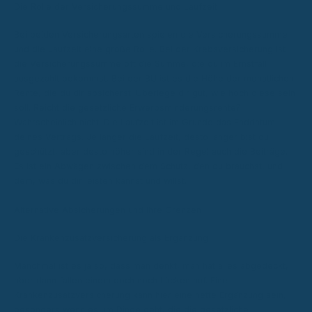
Die Rolle der Versicherungssumme und Laufzeit
Bei beiden Versicherungsarten spielen die Versicherungssumme
und die Laufzeit eine große Rolle. Bei der Krebsversicherung ist
die Versicherungssumme oft die Summe, die du im Ernstfall
ausgezahlt bekommst. Bei der BU ist es die Höhe der monatlichen
Rente, die du dir absicherst. Überlege dir gut, wie hoch diese sein
soll. Reicht die gesetzliche Erwerbsminderungsrente?
Wahrscheinlich nicht. Die Laufzeit ist im Grunde das Enddatum
deines Vertrags. Je länger die Laufzeit, desto länger bist du
geschützt, aber desto höher sind in der Regel auch die Beiträge.
Es ist ein Abwägen zwischen dem Schutz, den du brauchst, und
dem, was du dir leisten kannst und willst.
Alternative Absicherungen und ihre Grenzen
Die Krankenzusatzversicherung als Ergänzung
Manchmal ist es ja so, dass man denkt, man hat alles abgedeckt,
aber dann fallen einem doch noch Lücken auf. Eine
Krankenzusatzversicherung kann hier eine nette Ergänzung sein,
besonders wenn es um Dinge geht, die die gesetzliche