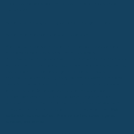
deckt das breitere Spektrum ab, das dich wirklich existenziell
treffen kann.
Kosten und Leistungsumfang von Versicherungen im Detail
Kosten einer Krebsversicherung im Überblick
Wenn wir über die Kosten sprechen, ist es wichtig zu verstehen,
dass eine reine Krebsversicherung oft als eine Art
Zusatzversicherung gesehen wird. Die Prämien dafür können stark
variieren, je nachdem, wie alt du bist, welche Vorerkrankungen du
hast und wie hoch die Leistungen sind, die du dir wünschst.
Manche Tarife sind relativ günstig, besonders wenn sie nur eine
feste Summe bei Krebsdiagnose auszahlen. Andere, die vielleicht
eine monatliche Rente oder zusätzliche Leistungen wie
Kostenübernahmen für alternative Behandlungen anbieten,
schlagen natürlich mehr zu Buche. Es ist ein bisschen wie beim
Einkaufen: Je mehr Extras du willst, desto teurer wird es.
Man
sollte sich nicht nur auf den Preis versteifen, sondern genau
schauen, was drin ist.