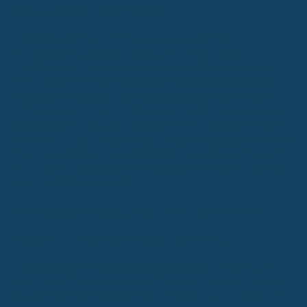
Warum anekdotische Evidenz trügt
Man hört ja oft Geschichten: „Mein Nachbar hat eine
Krebsversicherung abgeschlossen und die hat ihm super
geholfen!“ Klar, das Geld kann nützlich sein. Aber ist das wirklich
der beste Weg, dein Geld anzulegen?
Anekdoten sind keine
Daten.
Nur weil es bei einer Person funktioniert hat, heißt das
nicht, dass es für dich die beste Lösung ist. Wenn dein Nachbar
wegen Krebs berufsunfähig war, hätte ihm eine BU-Versicherung
wahrscheinlich auch geholfen – und zwar breiter abgesichert. Denk
dran: Die BU-Versicherung ist wie ein Schweizer Taschenmesser
für deine Arbeitskraft, während die Krebsversicherung nur einen
einzelnen Aufsatz davon hat.
Die Berufsunfähigkeit als Hauptfolge einer Krebserkrankung
Statistischer Relevanz von Krebs als Ursache für BU
Okay, lass uns mal Klartext reden: Krebs ist eine ernste Sache,
keine Frage. Aber wenn wir über Absicherung sprechen, müssen
wir uns die Zahlen anschauen. Stell dir vor, von allen Leuten, die