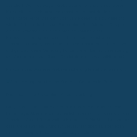
absichert. Wenn du wegen Krebs oder einer anderen schweren
Krankheit nicht mehr arbeiten kannst, bekommst du deine
vereinbarte Rente. Das kann über Jahre gehen, bis du vielleicht
wieder fit bist oder bis zum Ende deines Berufslebens. Das gibt
dir eine Sicherheit, die eine einmalige Zahlung einer
Krebsversicherung einfach nicht bieten kann. Es ist wie ein
finanzielles Polster, das dir den Rücken freihält, damit du dich voll
und ganz auf deine Genesung konzentrieren kannst, ohne ständig
ans Geld denken zu müssen. Das ist doch das, was zählt, oder?
Risikoanalyse: Was eine Krebsversicherung leistet und was nicht
Das tatsächliche Risiko einer Krebserkrankung
Okay, lass uns mal Klartext reden. Krebs ist eine ernste Sache,
keine Frage. Aber wie wahrscheinlich ist es wirklich, dass dich das
finanzielle Aus trifft, nur weil du Krebs hast? Die Statistiken zeigen,
dass Krebs zwar ein Grund für Berufsunfähigkeit ist, aber eben
nicht der einzige. Tatsächlich sind psychische Erkrankungen,