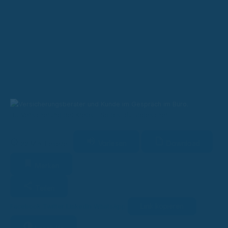
BU Versicherung bei Krebs – So bist du abgesichert!
Vorlesen
Download
22 Min. Lesezeit
Merken
Teilen
Link kopieren
Facebook
Twitter
LinkedIn
WhatsApp