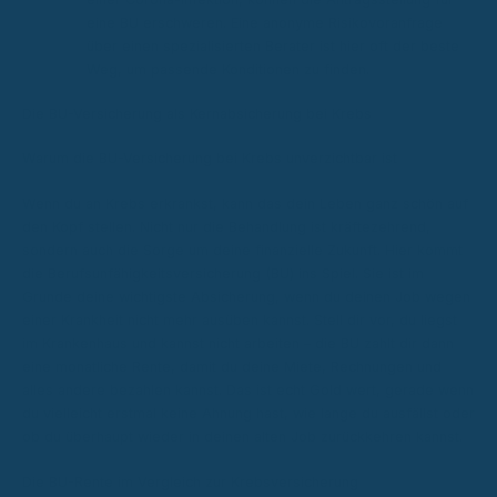
eine BU erschweren. Eine anonyme Risikovoranfrage
über einen spezialisierten Berater ist hier oft der beste
Weg, um passende Konditionen zu finden.
Die BU-Versicherung als Kernabsicherung bei Krebs
Warum die BU-Versicherung bei Krebs unverzichtbar ist
Wenn du an Krebs erkrankst, kann das dein Leben ganz schön auf
den Kopf stellen. Nicht nur die Behandlung ist kräftezehrend,
sondern auch die Sorge um deine finanzielle Zukunft. Hier kommt
die Berufsunfähigkeitsversicherung (BU) ins Spiel. Sie ist im
Grunde deine wichtigste Absicherung, wenn du deinen Job wegen
einer Krankheit nicht mehr ausüben kannst. Stell dir vor, du liegst
im Krankenhaus und kannst nicht arbeiten – die BU zahlt dir dann
eine monatliche Rente, damit du deine Miete, Rechnungen und
alles andere bezahlen kannst. Das ist echt Gold wert, gerade wenn
du vielleicht erstmal keine Ahnung hast, wie lange du ausfällst oder
ob du überhaupt wieder in deinen alten Job zurückkehren kannst.
Die BU-Rente im Vergleich zur Krebsversicherung