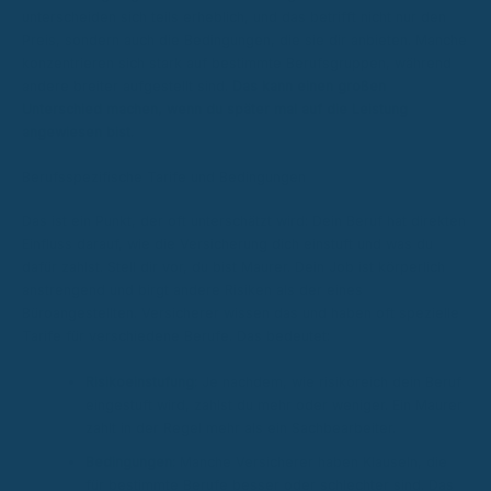
unterscheiden sich teils erheblich, und das betrifft nicht nur den
Preis, sondern auch die Bedingungen, die sie dir anbieten. Manche
konzentrieren sich stark auf bestimmte Berufsgruppen, während
andere breiter aufgestellt sind.
Das kann einen großen
Unterschied machen, wenn du später mal auf die Leistung
angewiesen bist.
Berufsspezifische Tarife und Bedingungen
Das ist ein Punkt, der oft unterschätzt wird: Dein Beruf hat direkten
Einfluss darauf, wie die Versicherung dich einstuft und was du
dafür zahlst. Stell dir vor, du bist Maurer. Dein Job ist körperlich
anstrengend und birgt andere Risiken als der eines
Büroangestellten. Versicherer wissen das und haben oft spezielle
Tarife für verschiedene Berufe. Das bedeutet:
Risikoeinstufung:
Je nachdem, wie risikoreich dein Beruf
eingestuft wird, zahlst du mehr oder weniger. Ein Maurer
zahlt in der Regel mehr als ein Sachbearbeiter.
Bedingungen:
Manche Versicherer haben Klauseln, die
für bestimmte Berufe besser oder schlechter sind. Das