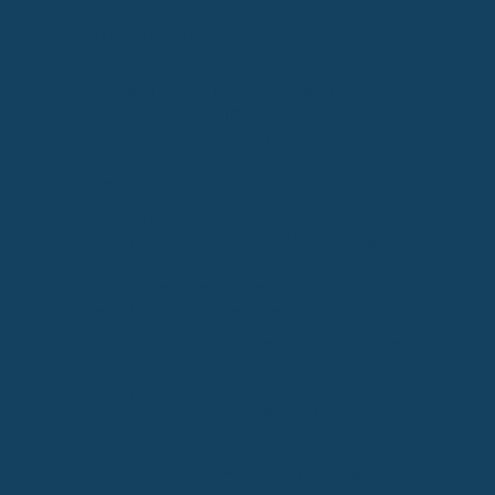
Risiko schützt: dem Verlust deiner Arbeitskraft. Eine reine
Krebsversicherung deckt nur einen Teil des Problems
ab.
Statistiken zeigen, dass Krebs zwar eine häufige
Ursache für Berufsunfähigkeit ist, aber bei weitem nicht
die einzige. Andere Risiken wie psychische Erkrankungen
oder Herz-Kreislauf-Probleme sind mindestens genauso
relevant.
Während eine Krebsversicherung nur einmal zahlt und
danach erlischt, bietet die BU Versicherung bei Krebs
langfristigen Schutz. Du bist auch bei erneuten
Erkrankungen oder anderen Gründen für eine
Berufsunfähigkeit abgesichert.
Die Kosten für eine Krebsversicherung sind oft nicht
unerheblich, aber der Leistungsumfang ist begrenzt. Eine
gut gewählte BU Versicherung bietet mehr für dein Geld,
auch wenn die monatliche Rate auf den ersten Blick
höher erscheinen mag.
Vorerkrankungen, wie zum Beispiel Long Covid nach
einer Corona-Infektion, können die Antragsstellung für