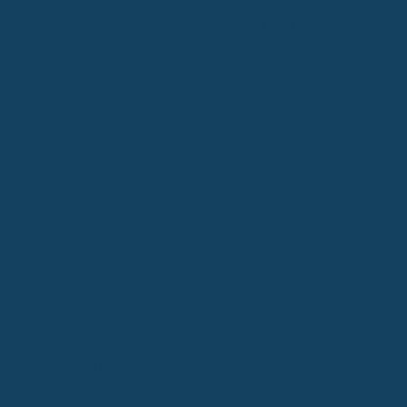
Probleme mit dem Bewegungsapparat oder dem Herz-Kreislauf-
System genauso häufige Auslöser.
Eine reine Krebsversicherung
fokussiert sich nur auf einen Teil des Problems.
Stell dir vor, du
versicherst dein Auto nur gegen Steinschlag an der
Windschutzscheibe. Das ist zwar ein mögliches Problem, aber was
ist mit den anderen 80% der Schäden, die ganz woanders
passieren?
Die Grenzen einer reinen Krebsversicherung
Eine Krebsversicherung zahlt dir eine Summe aus, wenn du Krebs
bekommst. Das Geld kann dir helfen, aber es gibt ein paar Haken.
Erstens: Wenn du durch die Krankheit nicht mehr arbeiten kannst,
ist das nur ein Teil des Risikos. Was ist mit den anderen
Krankheiten oder Unfällen, die dich genauso aus der Bahn werfen
könnten? Zweitens: Die Krebsversicherung endet, sobald du die
Leistung bekommst. Wenn du später nochmal krank wirst oder
eine andere Krankheit bekommst, stehst du ohne Versicherung da.
Eine Berufsunfähigkeitsversicherung (BU) hingegen läuft weiter
und zahlt auch mehrmals, wenn nötig. Sie deckt das breitere Risiko
ab, nicht nur eine spezifische Krankheit.