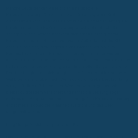
Manche Leute denken vielleicht an eine spezielle
Krebsversicherung. Die zahlt dir zwar Geld aus, wenn Krebs
diagnostiziert wird, aber das ist oft nur ein einmaliger Betrag. Das
Problem dabei: Die BU-Versicherung deckt viel mehr ab. Sie
springt ein, egal welche Krankheit dich arbeitsunfähig macht –
Krebs ist da nur ein Beispiel von vielen. Außerdem ist die BU
darauf ausgelegt, dich langfristig abzusichern, oft bis zum
Rentenalter. Eine reine Krebsversicherung ist da eher wie ein
kleiner Tropfen auf den heißen Stein. Sie kann vielleicht kurzfristig
helfen, aber für die wirklich großen finanziellen Sorgen, die eine
Berufsunfähigkeit mit sich bringt, ist die BU die deutlich bessere
Wahl. Denk mal drüber nach: Wenn du durch Krebs berufsunfähig
wirst, hilft dir die BU monatlich. Wenn du wieder gesund wirst,
bleibst du trotzdem versichert und kannst die Leistung sogar
mehrmals in Anspruch nehmen, falls nötig. Eine Krebsversicherung
endet meist, sobald die Krankheit ausbricht und das Geld
ausgezahlt wurde.
Langfristige Absicherung durch die BU
Das Wichtigste bei der BU ist, dass sie dich wirklich langfristig