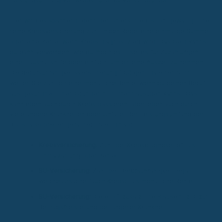
Leistungsumfang von Krebs- und BU-Versicherungen
Hier wird es spannend, denn der Unterschied ist oft gewaltig. Eine
reine Krebsversicherung zahlt in der Regel eine einmalige Summe
oder eine Rente, wenn Krebs diagnostiziert wird. Das Geld kannst
du dann verwenden, wie du möchtest – sei es für Zuzahlungen,
eine Haushaltshilfe oder einfach, um dir eine Auszeit zu nehmen.
Die Berufsunfähigkeitsversicherung (BU) geht da einen Schritt
weiter. Sie zahlt dir eine monatliche Rente, wenn du deinen Beruf
aus gesundheitlichen Gründen nicht mehr ausüben kannst. Das
kann eben auch durch Krebs passieren, aber eben auch durch
viele andere Krankheiten oder Unfälle. Der Leistungsumfang der
BU ist also breiter gefächert. Stell dir vor:
Krebsversicherung:
Zahlt bei Krebsdiagnose, oft als
Einmalzahlung oder Rente.
BU-Versicherung:
Zahlt bei Berufsunfähigkeit, egal
welche Ursache (auch Krebs), als monatliche Rente.
BU-Versicherung:
Bietet oft zusätzliche Klauseln, z.B. zur
Beitragsfreistellung bei längerer Krankheit.