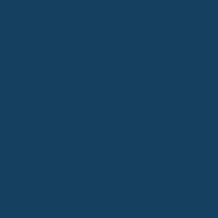
Versteckte Einschränkungen in Versicherungsbedingungen
Manchmal fühlt es sich an, als ob die Versicherungsbedingungen
für eine Berufsunfähigkeitsversicherung (BU) absichtlich
kompliziert geschrieben sind. Da gibt es Formulierungen, die auf
den ersten Blick harmlos wirken, aber im Ernstfall dazu führen
können, dass du keine Leistung bekommst oder die Zahlung sich
ewig hinzieht. Das ist echt ärgerlich, denn gerade dann brauchst du
das Geld ja dringend. Viele dieser sogenannten
Unverbindlichkeiten
verstecken sich in den allgemeinen
Versicherungsbedingungen (AVBs) und können den Leistungskern
deiner Police ganz schön einschränken. Das führt leider oft dazu,
dass Streitigkeiten vor Gericht landen, was für dich nur
zusätzlichen Stress und Kosten bedeutet.
Warum Siegel und Ratings irreführend sein können
Du siehst überall Siegel, Ratings und Auszeichnungen –
„Testsieger“, „Preis-Leistungs-Sieger“, was auch immer. Das soll
dir suggerieren, dass alle Produkte ziemlich gleich gut sind. Aber
Vorsicht! Oftmals schauen sich diese Vergleiche nur oberflächlich