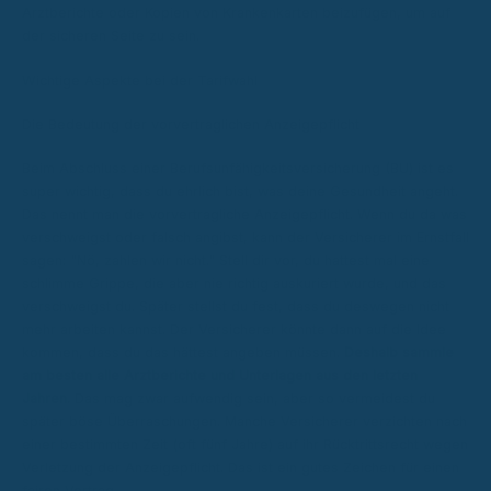
Arztberichte oder Kopien von Krankenkarten beizufügen, um auf
der sicheren Seite zu sein.
Wichtige Aspekte bei der Tarifwahl
Die Bedeutung der vorvertraglichen Anzeigepflicht
Beim Abschluss einer Berufsunfähigkeitsversicherung (BU) ist es
super wichtig, dass du ehrlich bist, was deine Gesundheit angeht.
Das nennt man die vorvertragliche Anzeigepflicht. Wenn du da was
verschweigst oder falsch angibst, kann der Versicherer im Ernstfall
sagen: "Nö, zahlen wir nicht." Stell dir vor, du hattest mal eine
schlimme Grippe, die aber nie richtig auskuriert wurde, und das
verschweigst du. Später stellst du fest, dass du deswegen nicht
mehr arbeiten kannst. Der Versicherer könnte dann auf die Idee
kommen, dass du das hättest angeben müssen.
Deshalb sammle
am besten alle Arztberichte und Unterlagen aus den letzten
Jahren.
Das mag zwar aufwendig sein, aber so vermeidest du
später böse Überraschungen. Manche Versicherer verzichten nach
einer bestimmten Zeit (oft fünf Jahre) auf ihr Rücktrittsrecht wegen
Verletzung der Anzeigepflicht. Das ist ein gutes Zeichen für einen
fairen Vertrag.