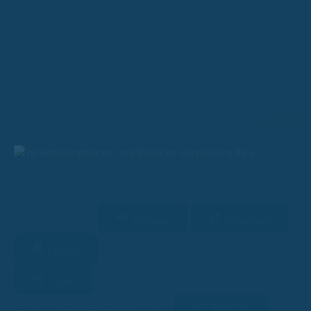
BU Versicherung Tarifgestaltung – Wie findest du die beste
Police?
Vorlesen
Download
18 Min. Lesezeit
Merken
Teilen
Link kopieren
Facebook
Twitter
LinkedIn
WhatsApp