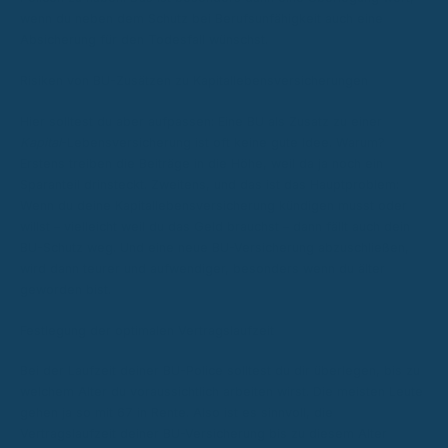
wenn du neben dem Schutz bei Berufsunfähigkeit auch eine
Absicherung für den Todesfall wünschst.
Risiken von BU-Zusätzen zu Kapitallebensversicherungen
Hier solltest du aber aufpassen: Eine BU als Zusatz zu einer
Kapital
-Lebensversicherung ist oft keine gute Idee. Warum?
Erstens treiben die Beiträge in die Höhe, weil da ja noch ein
Sparanteil drinsteckt. Zweitens, und das ist das Hauptproblem:
Wenn du deine Kapitallebensversicherung kündigen musst oder
willst – vielleicht weil du das Geld brauchst – dann fällt auch dein
BU-Schutz weg. Und eine neue BU-Versicherung abzuschließen,
wird dann teurer und aufwendiger, besonders wenn du älter
geworden bist.
Festlegung der optimalen Vertragslaufzeit
Bei der Laufzeit deiner BU-Police solltest du dir überlegen, bis zu
welchem Alter du voraussichtlich arbeiten wirst. Die meisten Leute
gehen ja so mit 67 in Rente. Also ist es sinnvoll, die
Vertragslaufzeit deiner BU-Versicherung bis zu diesem Alter