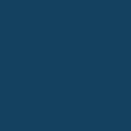
dass die Lebenshaltungskosten steigen und du auch im
Alter deinen Lebensstandard halten möchtest. Eine zu
niedrige Rente kann schnell zum Problem werden.
Wie lange soll die Versicherung laufen?
Die Laufzeit
sollte idealerweise bis zu deinem regulären
Renteneintrittsalter reichen, damit du im Ernstfall wirklich
abgesichert bist.
Welche Zusatzleistungen sind sinnvoll?
Manche
Versicherer bieten spezielle Pakete für Polizisten an, die
zusätzliche Absicherungen beinhalten. Prüfe genau, was
du brauchst und was nicht.
Es ist ratsam, hier nicht am falschen Ende zu sparen. Eine gut
konfigurierte Police gibt dir die Sicherheit, die du brauchst, um
dich auf deinen Dienst konzentrieren zu können, ohne dir ständig
Sorgen um deine finanzielle Zukunft machen zu müssen.
Die Tücken der Tarifgestaltung: Unverbindlichkeiten und Ratings