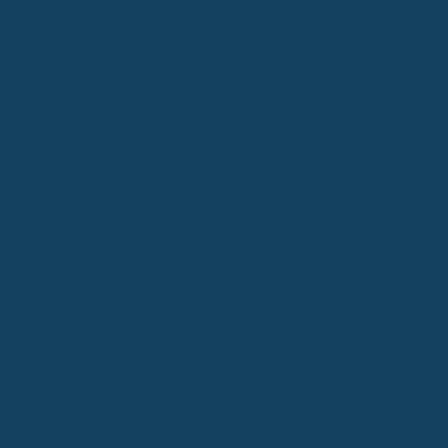
durch die Arbeit körperlich so stark eingeschränkt zu werden,
dass du nicht mehr arbeiten kannst, bei körperlichen Berufen
höher ist. Außerdem ist es für jemanden mit einem körperlich
anspruchsvollen Beruf oft schwieriger, eine neue Tätigkeit zu
finden, falls er seinen eigentlichen Beruf nicht mehr ausüben kann.
Krankengeschichte und ihre Bedeutung für den Tarif
Deine Gesundheitshistorie ist ein ganz wichtiger Punkt bei der
Tarifgestaltung. Versicherer wollen natürlich wissen, ob du
Vorerkrankungen hast, die das Risiko einer Berufsunfähigkeit
erhöhen könnten. Deshalb musst du bei der Antragsstellung
wahrheitsgemäße Angaben zu deiner Gesundheit machen. Das ist
die sogenannte
vorvertragliche Anzeigepflicht
. Wenn du hier etwas
verschweigst oder ungenau bist, kann das im Leistungsfall richtig
Ärger geben. Der Versicherer könnte die Zahlung verweigern, und
dann stehst du da. Manchmal lehnen Versicherer einen Antrag auch
direkt ab, wenn bestimmte Vorerkrankungen bekannt sind, oder
sie verlangen deutlich höhere Beiträge. Es ist also ratsam, sich im
Vorfeld genau zu überlegen, welche Informationen relevant sind
und diese offen zu legen. Manchmal hilft es sogar, alte