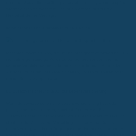
erneuten Gesundheitsprüfung unterziehen musst, wenn du später
wieder einzahlen möchtest. Das ist ein echtes Plus für die
Flexibilität deines Vertrags.
Kombinationen und Alternativen zur BU-Police
Manchmal macht es Sinn, die Berufsunfähigkeitsversicherung (BU)
nicht als eigenständige Police zu betrachten, sondern sie mit
anderen Versicherungen zu kombinieren oder nach Alternativen
Ausschau zu halten. Das kann dir helfen, Kosten zu sparen oder
deinen Schutz zu optimieren.
BU-Zusatzversicherung (BUZ) zur Lebensversicherung
Wenn du sowieso schon eine Lebensversicherung hast oder
planst, eine abzuschließen, könntest du über eine BU-
Zusatzversicherung nachdenken, oft als BUZ abgekürzt. Das "Z"
steht hier für Zusatz. Der Vorteil liegt auf der Hand: Du hast nur
einen Vertrag, was in der Regel günstiger ist, als zwei separate
Policen zu haben. Das ist besonders dann eine Überlegung wert,