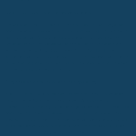
Verzicht auf Rücktrittsrechte des Versicherers
Ein weiterer Punkt, auf den du achten solltest, ist, wie lange der
Versicherer sich das Recht vorbehält, vom Vertrag zurückzutreten,
wenn du bei der Gesundheitsprüfung etwas nicht ganz korrekt
angegeben hast. Idealerweise verzichtet der Versicherer nach
einigen Jahren (z.B. fünf) auf dieses Recht. Das gibt dir mehr
Sicherheit, denn dann kann er sich nicht mehr auf eventuelle Fehler
in der Vergangenheit berufen. Das ist ein klares Zeichen für einen
soliden und kundenfreundlichen Tarif.
Möglichkeiten zur beitragsfreien Beitragsstellung
Stell dir vor, du verlierst deinen Job oder brauchst aus anderen
Gründen eine Auszeit vom Berufsleben. Was passiert dann mit
deiner BU-Versicherung? Gute Verträge bieten die Möglichkeit, die
Versicherung für eine gewisse Zeit beitragsfrei zu stellen. Das
bedeutet, du zahlst keine Beiträge, aber der Versicherungsschutz
bleibt bestehen. Das ist super praktisch, um zum Beispiel Zeiten
der Arbeitslosigkeit zu überbrücken, ohne dass du dich einer