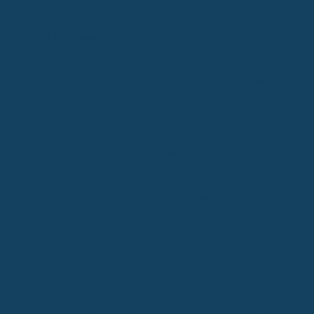
achtet auf die tatsächlichen Leistungen, nicht nur auf die
Schlagworte.
Nachfragen bei Unklarheiten:
Wenn du etwas nicht
verstehst, frag nach! Ein guter Berater kann dir helfen,
die Klauseln zu deuten und sicherzustellen, dass du die
Police bekommst, die wirklich zu dir passt und im
Ernstfall auch zahlt.
Der Weg zur passenden BU-Versicherung
Na klar, die Berufsunfähigkeitsversicherung ist super wichtig, das
haben wir ja schon geklärt. Aber wie findest du jetzt genau die
Police, die zu dir passt? Das ist oft gar nicht so einfach, weil die
Versicherer da echt pingelig sein können.
Der Schlüssel liegt in
einer guten Vorbereitung und der richtigen Beratung.
Die Rolle von neutraler Beratung
Du könntest natürlich versuchen, dich allein durch den Dschungel
der Angebote zu kämpfen. Aber mal ehrlich, wer hat schon die
Zeit und das Nervenkostüm dafür? Ein neutraler Berater ist da Gold
wert. Der kennt die Tricks der Versicherer, weiß, welche Klauseln