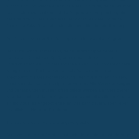
wichtig sind und welche eher nur Ballast. Er hilft dir, deine Situation
realistisch einzuschätzen und die Angebote zu vergleichen, ohne
dass du dich in Details verlierst. Denk dran, es geht um deine
finanzielle Zukunft, da lohnt sich die Investition in gute Beratung.
Der Prozess von der Berufsgruppe zum individuellen Angebot
Der erste Schritt ist meistens, deine Berufsgruppe genau zu
definieren. Das ist kein Spaß, denn je nach Job zahlst du
unterschiedlich viel und hast andere Risiken. Ein Büromensch zahlt
weniger als ein Dachdecker, logisch. Danach kommt der
Knackpunkt: die Gesundheitsprüfung. Hier musst du ehrlich sein,
sonst kann das später richtig teuer werden.
Alle Vorerkrankungen
und Behandlungen müssen offen gelegt werden.
Der Versicherer
wird dann anhand deiner Angaben und eventuell ärztlicher Atteste
ein individuelles Angebot erstellen. Das kann dauern, aber lieber
gründlich als hinterher Probleme.
Transparenz durch Versicherungsvergleiche
Auch wenn du einen Berater hast, schadet es nie, selbst ein Auge