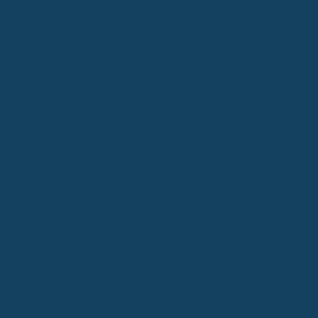
Die Polizeivollzugs-Klausel verstehen
Eine der wichtigsten Sachen, auf die du als Polizist achten solltest,
ist die sogenannte Polizeivollzugs-Klausel. Diese Klausel ist quasi
das Herzstück einer guten BU-Versicherung für dich. Sie sorgt
dafür, dass die Versicherung auch dann zahlt, wenn du
dienstunfähig wirst, und zwar so, wie es für deinen Job als Polizist
Sinn macht. Ohne diese Klausel könnte es passieren, dass die
Versicherung sagt: "Naja, du kannst ja noch als Bürokraft arbeiten",
obwohl das für dich gar keine Option ist. Die Klausel stellt sicher,
dass die Versicherung deine spezifische Berufssituation
berücksichtigt und nicht einfach auf irgendeinen anderen Job
verweist.
Individuelle Konfiguration von Rentenhöhe und Laufzeit
Wie bei jeder BU-Versicherung ist es auch für Polizisten
entscheidend, die Police genau auf die eigenen Bedürfnisse
abzustimmen. Das bedeutet, du musst dir überlegen:
Wie hoch soll die monatliche Rente sein?
Denk daran,