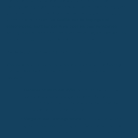
die Tarife an und ignorieren die wichtigen Details in den
Vertragsbedingungen. Ein Versicherer, der in einem Rating ganz
vorne steht, kann in der Praxis bei den Leistungen doch ganz
schön hinterherhinken.
Die Qualität der Bedingungen ist
entscheidend, nicht nur der Preis oder ein paar Kennzahlen.
Es ist
wichtig, dass du dich nicht von glänzenden Siegeln blenden lässt,
sondern genau hinschaust, was wirklich drinsteht.
Die Bedeutung von verbindlichen Leistungsaussagen
Was du wirklich brauchst, sind klare und verbindliche Aussagen
darüber, was die Versicherung im Fall der Fälle leistet. Das
bedeutet:
Genaues Studium der AVBs:
Nimm dir die Zeit, die
Versicherungsbedingungen zu lesen. Achte auf
Formulierungen, die dir unklar erscheinen oder die
Leistungen einschränken könnten.
Vergleich der Leistungspunkte:
Nicht alle Tarife sind
gleich leistungsstark. Es gibt große Unterschiede, wie
viele Leistungspunkte ein Tarif erfüllt. Ein guter Vergleich