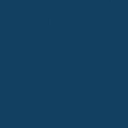
Lesehilfe
Ein/Aus
Kontrast
A-
A
A+
Schrift
KI
KI-generiert
Dieser Beitrag wurde ganz oder teilweise mithilfe
künstlicher Intelligenz erstellt (Kennzeichnung gemäß EU-KI-
Verordnung, Art. 50).
Manchmal fragt man sich, wie man bei all den Angeboten und
Klauseln eigentlich noch durchblicken soll, wenn es um die BU
Versicherung Tarifgestaltung geht. Es ist ja nicht so, dass man
jeden Tag eine neue Police abschließt. Da kann man schon mal den
Überblick verlieren. Aber keine Sorge, wir schauen uns das mal
genauer an, damit du am Ende die beste Absicherung für dich
findest.
Key Takeaways
Die BU-Versicherung ist super wichtig, weil sie dich
absichert, wenn du wegen Krankheit oder Unfall nicht