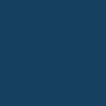
festzulegen. So bist du abgesichert, bis du planmäßig aufhörst zu
arbeiten. Denk daran, dass eine zu kurze Laufzeit dich im Alter
ungeschützt lassen könnte, falls du doch länger arbeiten musst
oder früher berufsunfähig wirst.
Besonderheiten für spezifische Berufsgruppen
Tarifanpassungen für Polizisten
Wenn du im Polizeidienst tätig bist, ist eine
Berufsunfähigkeitsversicherung (BU) besonders wichtig. Die
Belastungen im Job sind hoch, sowohl körperlich als auch
psychisch. Stell dir vor, du wirst dienstunfähig – das kann schnell
passieren. Bei Beamten ist die Lage oft so, dass sie zwar eine
Pension bekommen, diese aber vielleicht nicht ausreicht, um
deinen gewohnten Lebensstandard zu halten. Für Angestellte im
Polizeidienst kann es sogar noch schlimmer kommen, da sie ohne
eine spezielle Klausel im schlimmsten Fall gar keine Rente erhalten
und einfach entlassen werden könnten. Deshalb sind Tarife, die
speziell auf die Risiken deines Berufs zugeschnitten sind, Gold
wert.