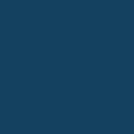
mehr arbeiten kannst. Das ist oft besser als die
gesetzliche Absicherung.
Dein Alter und dein Beruf spielen eine große Rolle bei
den Kosten. Jung und im Büro arbeiten ist meist
günstiger als älter und körperlich tätig.
Sei ehrlich bei deiner Krankengeschichte! Wenn du was
verschweigst, kann der Versicherer später Probleme
machen und nicht zahlen.
Achte darauf, dass der Versicherer nach ein paar Jahren
auf sein Recht verzichtet, wegen Vorerkrankungen
zurückzutreten. Das gibt dir mehr Sicherheit.
Überlege gut, ob du die BU als Zusatz zur
Lebensversicherung willst oder lieber separat. Bei
Kapitallebensversicherungen ist Vorsicht geboten.
Grundlagen der BU Versicherungstarifgestaltung
Warum eine BU-Versicherung unverzichtbar ist
Stell dir vor, du kannst deinen Job nicht mehr ausüben. Das kann