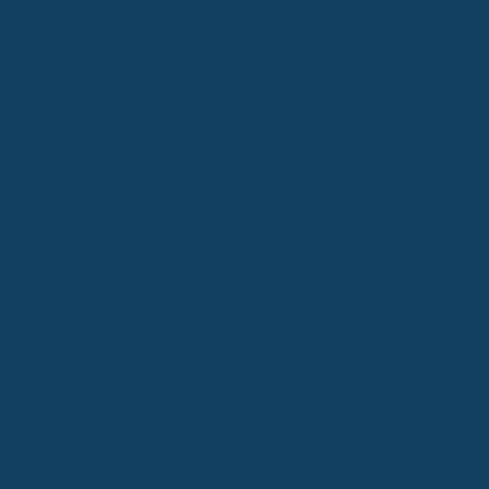
durch einen Unfall passieren, aber noch viel häufiger sind
Krankheiten die Ursache. Die gesetzliche Rente reicht da oft nicht
aus, um deinen Lebensstandard zu halten. Eine
Berufsunfähigkeitsversicherung (BU) springt ein, wenn du deinen
Beruf nicht mehr ausüben kannst. Sie zahlt dir eine Rente, damit du
finanziell abgesichert bist.
Das ist besonders wichtig, wenn du
Familie hast oder dir deine finanzielle Unabhängigkeit am Herzen
liegt.
Ohne eine BU-Police stehst du im Ernstfall schnell ohne
Einkommen da, und das kann dich im schlimmsten Fall auf
Sozialhilfeniveau bringen. Die BU ist also kein Luxus, sondern eine
Notwendigkeit für deine finanzielle Zukunft.
Die Rolle von Alter und Beruf bei der Beitragsberechnung
Wenn du eine BU-Versicherung abschließt, spielen dein Alter und
dein Beruf eine große Rolle für die Kosten. Ganz einfach gesagt:
Je jünger du bist, desto günstiger ist die Versicherung. Das liegt
daran, dass jüngere Menschen statistisch gesehen seltener
berufsunfähig werden und die Versicherung länger Beiträge von
dir erhält. Aber auch dein Beruf ist entscheidend. Ein Bürojob ist in
der Regel günstiger versichert als ein körperlich anstrengender
Beruf, wie zum Beispiel Dachdecker. Warum? Weil das Risiko,