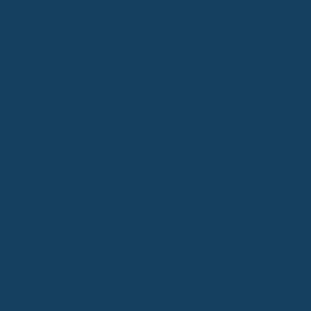
kann zwar verlockend klingen, aber der Fokus sollte
primär auf dem Leistungsumfang liegen. Denn
Behandlungen, die bereits angeraten oder begonnen
wurden, sind ohnehin ausgeschlossen, egal ob mit oder
ohne Wartezeit.
Der beste Zeitpunkt für den Abschluss ist, bevor eine
Zahn- oder Kieferfehlstellung diagnostiziert wurde.
Idealerweise schließt du die Versicherung bereits im
Kleinkindalter, spätestens aber vor dem dritten
Geburtstag ab, um von niedrigeren Beiträgen und vollem
Schutz zu profitieren.
Kieferorthopädische Behandlungen sind bei Kindern
häufig notwendig. Achte darauf, dass der Tarif hierfür
hohe Prozentsätze (mindestens 80%) und ausreichende
Summen für verschiedene KIG-Stufen
(Kieferorthopädische Indikationsgruppen) abdeckt.
Sehr günstige Tarife unter zehn Euro sind oft nicht
empfehlenswert, da sie meist nur wenige relevante
Leistungen abdecken. Ein guter Beitrag liegt oft zwischen
13 und 20 Euro, abhängig vom Leistungspaket.