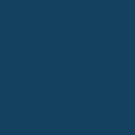
leichteren Fehlstellungen (KIG 1 und 2).
Einen hohen Prozentsatz der Kosten, oft 90% oder sogar
100%, für die Behandlungen, die die GKV nur teilweise
abdeckt.
Zusätzliche Leistungen wie die Kosten für hochwertigere
Zahnspangen (z.B. Keramikbrackets, innenliegende
Spangen), die ästhetischer sind oder die
Behandlungszeit verkürzen können.
Die Kosten für Retainer, die nach der Behandlung helfen,
das Ergebnis zu stabilisieren.
Manchmal auch die Kosten für eine professionelle
Zahnreinigung, die gerade bei Zahnspangenträgern
wichtig ist, um Karies vorzubeugen.
Die Rolle von Vorerkrankungen und bereits diagnostizierten
Zahnfehlstellungen
Wenn dein Kind bereits eine Zahnfehlstellung hat oder eine
Behandlung angeraten wurde, bevor du eine
Zahnzusatzversicherung abschließt, kann das die Bedingungen