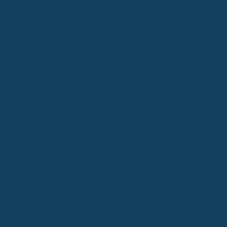
Kieferorthopädische Behandlungen sind bei Kindern keine
Seltenheit. Viele Eltern fragen sich, was die gesetzliche
Krankenkasse eigentlich übernimmt und wo private
Zusatzversicherungen ins Spiel kommen.
Häufigkeit von Zahnfehlstellungen bei Kindern
Es ist tatsächlich so, dass ein Großteil der Kinder im Laufe ihrer
Entwicklung eine Zahn- oder Kieferfehlstellung entwickelt. Die
genauen Zahlen schwanken je nach Studie, aber man kann sagen,
dass ein signifikanter Anteil der Kinder eine Behandlung benötigt.
Diese Fehlstellungen können von leichten Engständen bis hin zu
stärkeren Kieferproblemen reichen.
Die Indikationsgruppen (KIG) 1
bis 5 geben dabei den Schweregrad an, wobei höhere Stufen eine
stärkere Fehlstellung bedeuten.
Oftmals sind es gerade die
leichteren Fehlstellungen, die von der gesetzlichen Kasse nicht
oder nur sehr eingeschränkt übernommen werden, obwohl sie
langfristig zu Problemen führen können.
Kostenübernahme durch die gesetzliche Krankenkasse