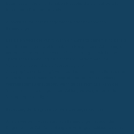
beeinflussen. Viele Tarife haben Klauseln, die sich auf bereits
bestehende Probleme beziehen.
Ausschluss von bereits angeratenen oder begonnenen
Behandlungen
Das ist ein wichtiger Punkt: Wenn ein Zahnarzt deinem Kind bereits
eine Behandlung empfohlen hat, zum Beispiel eine Zahnspange,
und du schließt erst danach eine Versicherung ab, wird diese
spezifische Behandlung oft nicht mehr übernommen. Die
Versicherer sehen das als "vorvertragliche
Anzeigepflichtverletzung", wenn du das nicht angibst.
Es ist daher
essenziell, alle bekannten Zahnprobleme bei Antragstellung
wahrheitsgemäß anzugeben.
Wenn du das nicht tust, kann der
Versicherer im Leistungsfall die Zahlung verweigern oder den
Vertrag sogar kündigen.
Bedeutung der Diagnose vor Versicherungsabschluss
Ähnlich wie beim Ausschluss von Behandlungen ist auch die
Diagnose einer Zahnfehlstellung vor Vertragsabschluss relevant.
Wenn eine Fehlstellung bereits diagnostiziert wurde, kann es sein,