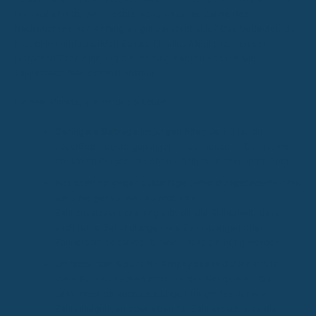
Und mal ehrlich, wer möchte nicht, dass die Zähne des
Nachwuchses von Anfang an gut versorgt sind? Das bedeutet, du
hast einen umfassenden Schutz für alles Mögliche, von der
einfachen Zahnreinigung bis hin zu größeren Sachen wie
Zahnersatz, falls das mal ansteht.
Ein paar Punkte, die dafür sprechen:
Geringere Beiträge im jungen Alter:
Je früher du
abschließt, desto günstiger ist es meistens. Das ist wie
bei vielen Dingen im Leben – früh dran sein spart Geld.
Absicherung gegen zukünftige Behandlungsbedarfe:
Man
weiß nie genau, was kommt. Eine
Zahnzusatzversicherung gibt dir die Sicherheit, dass
auch teure Behandlungen wie Zahnspangen oder
Zahnersatz bezahlbar bleiben, falls sie nötig werden.
Umfassender Schutz für Prophylaxe und Zahnersatz:
Viele Policen decken nicht nur das Nötigste ab. Du
bekommst oft auch Leistungen für professionelle
Zahnreinigungen oder eben für Zahnersatz, was die