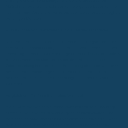
umfangreicheren Behandlungen wie kieferorthopädischen
Maßnahmen oder Zahnersatz der Fall. Die genaue Dauer kann je
nach Tarif und Versicherer variieren, aber typischerweise liegt sie
bei einigen Monaten.
Auswirkungen von Wartezeiten auf die Leistungsansprüche
Das bedeutet für dich konkret: Tritt ein Behandlungsbedarf kurz
nach Vertragsabschluss auf, musst du die Kosten eventuell noch
selbst tragen, bis die Wartezeit abgelaufen ist.
Das ist besonders
relevant, wenn dein Kind bereits vor dem Abschluss eine
Zahnfehlstellung hatte oder eine Behandlung absehbar war.
Denn
die meisten Versicherungen schließen Leistungen für bereits
bekannte oder angeratene Behandlungen aus, neutral von der
Wartezeit.
Vergleich von Tarifen mit und ohne Wartezeit
Viele Tarife werben damit, "ohne Wartezeit" zu sein. Das klingt
erstmal super, aber es ist wichtig, genauer hinzuschauen. Eine
Versicherung ohne Wartezeit ist vor allem dann ein Vorteil, wenn
dein Kind
nach
dem Abschluss plötzlich und unerwartet eine