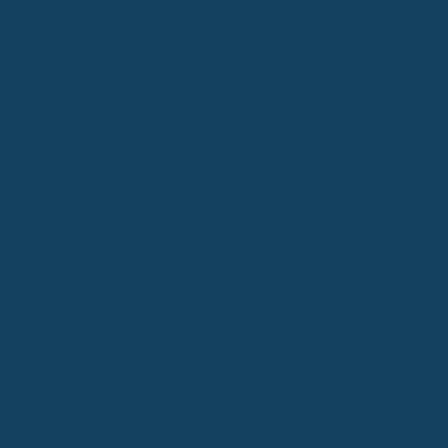
Die gesetzliche Krankenversicherung (GKV) springt nur ein, wenn
eine medizinisch notwendige Behandlung vorliegt. Das ist in der
Regel erst ab der Indikationsgruppe 3 der Fall. Selbst dann werden
meist nur 80% der Kosten für die sogenannte Grundversorgung
erstattet. Das bedeutet, für eine herausnehmbare Spange oder
eine feste Spange mit Standard-Brackets gibt es eine
Kostenbeteiligung. Aber Achtung: Die restlichen 20% werden erst
nach erfolgreichem Abschluss der Behandlung erstattet. Für
leichtere Fehlstellungen (KIG 1 und 2) oder für bestimmte moderne
Behandlungsmethoden, wie zum Beispiel innenliegende
Zahnspangen oder spezielle Brackets, zahlt die GKV in der Regel
gar nichts. Auch für die kieferorthopädische Behandlung nach dem
18. Lebensjahr gibt es keine Leistungen mehr.
Zusätzliche Leistungen durch private Tarife
Hier kommen die Zahnzusatzversicherungen ins Spiel. Sie können
die Lücken schließen, die die gesetzliche Kasse lässt. Gute Tarife
übernehmen:
Kosten für kieferorthopädische Behandlungen auch bei