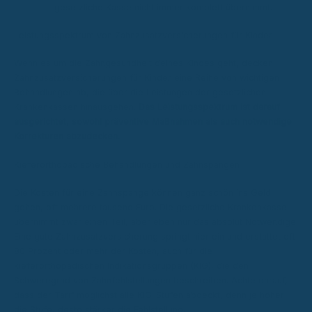
gesetzliche Kasse nicht immer komplett übernimmt.
Leistungsspektrum von Zahnzusatzversicherungen für Kinder
Wenn es um die Zahngesundheit deines Kindes geht, decken
Zahnzusatzversicherungen für Kinder eine Reihe von wichtigen
Behandlungen ab, die über die Leistungen der gesetzlichen
Krankenkassen hinausgehen.
Das Leistungsspektrum ist darauf
ausgerichtet, sowohl präventive Maßnahmen als auch notwendige
Korrekturen abzudecken.
Kieferorthopädische Behandlungen und Zahnspangen
Die Kosten für eine Zahnspange können ganz schön ins Geld
gehen, oft mehrere tausend Euro. Die gesetzliche Krankenkasse
übernimmt zwar einen Teil, aber eben nur das absolut Notwendige.
Eine gute Zahnzusatzversicherung springt hier ein und erstattet oft
80 Prozent oder mehr der Kosten, auch für die
kieferorthopädischen Indikationsgruppen (KIG), die den
Schweregrad von Zahnfehlstellungen beschreiben. Achte darauf,
dass der Tarif möglichst alle KIG-Stufen abdeckt, denn je höher
die Stufe, desto stärker die Fehlstellung.