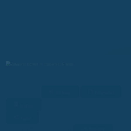
Zahnzusatzversicherung Kinder ohne Wartezeit – lohnt sich das
sofort?
Vorlesen
Download
17 Min. Lesezeit
Merken
Teilen
Link kopieren
Facebook
Twitter
LinkedIn
WhatsApp