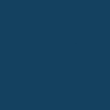
Überraschungen zu vermeiden.
Kosten und Beitragsgestaltung von Kinder-
Zahnzusatzversicherungen
Wenn du überlegst, eine Zahnzusatzversicherung für dein Kind
abzuschließen, spielen natürlich die Kosten eine wichtige Rolle. Es
ist verlockend, nach den günstigsten Angeboten Ausschau zu
halten, aber sei hier vorsichtig.
Angebote, die weniger als zehn
Euro im Monat kosten, sind oft nicht empfehlenswert.
Diese Tarife
decken meist nur einen sehr begrenzten Leistungsumfang ab, der
für Kinder in der Regel nicht relevant ist. Eine gute und solide
Zahnzusatzversicherung für dein Kind bewegt sich eher in einem
Rahmen von etwa 13 bis 20 Euro monatlich. Liegt der Preis deutlich
darüber, solltest du genau prüfen, ob die zusätzlichen Leistungen
den höheren Beitrag rechtfertigen.
Beim Vergleich der Tarife solltest du auf folgende Punkte achten:
Leistungsumfang:
Wie hoch ist die Erstattung für
kieferorthopädische Behandlungen (KIG 1-2 und KIG 3-