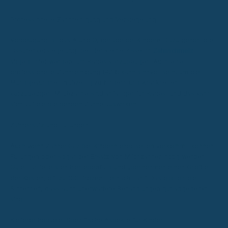
Professionelle Zahnreinigung und Versiegelung
Vorbeugung ist das A und O, gerade bei Kindern. Dazu gehört die
Fissurenversiegelung, bei der kleine Risse im
Zahnschmelz
abgedichtet werden, um Karies vorzubeugen. Auch eine
professionelle Zahnreinigung (PZR) kann sinnvoll sein, um die
Mundgesundheit frühzeitig zu fördern und Krankheiten
vorzubeugen. Milchzähne sind anfälliger für Karies, und das kann
sich auf die bleibenden Zähne auswirken.
Zahnersatz und Füllungen
Auch wenn Zahnersatz bei Kindern eher selten vorkommt, können
Füllungen oder sogar der Ersatz von Milchzähnen nötig werden.
Gute Tarife leisten hier ebenfalls und übernehmen einen Großteil
der Kosten, oft zu 100 Prozent, je nach Tarif. Das gibt dir die
Sicherheit, dass auch unerwartete Behandlungen gut abgedeckt
sind.
Kieferorthopädie: Spezifische Aspekte für Kinder