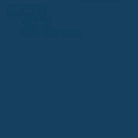
Lesehilfe
Ein/Aus
Kontrast
A-
A
A+
Schrift
KI
KI-generiert
Dieser Beitrag wurde ganz oder teilweise mithilfe
künstlicher Intelligenz erstellt (Kennzeichnung gemäß EU-KI-
Verordnung, Art. 50).
Du fragst dich, ob eine Zahnzusatzversicherung für dein Kind ohne
Wartezeit wirklich sofort Sinn macht? Viele Eltern möchten ihre
Kinder bestmöglich absichern, aber der Teufel steckt oft im Detail.
Besonders bei kieferorthopädischen Behandlungen können schnell
hohe Kosten auf dich zukommen, und da kommt die Frage nach
schnellem Schutz auf. Lass uns mal genauer hinschauen, wann sich
ein solcher Tarif wirklich lohnt und worauf du achten solltest, damit
du nicht unnötig Geld ausgibst.
Das Wichtigste im Überblick
Eine Zahnzusatzversicherung für Kinder ohne Wartezeit