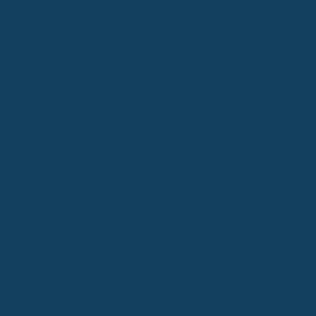
dass Tarife ohne Wartezeit diese nicht abdecken oder nur mit
einer Wartezeit, die dann aber oft nicht mehr greift, wenn die
Behandlung schon im Gange ist. Manche Versicherer bieten zwar
Tarife ohne Wartezeit an, aber auch hier wird oft auf bereits
diagnostizierte oder angeratene Behandlungen verwiesen. Es ist
also ratsam, sich genau zu informieren, wie der jeweilige Tarif mit
bereits bekannten Diagnosen umgeht.
Auswirkungen auf Tarife ohne Wartezeit
Auch wenn ein Tarif explizit "ohne Wartezeit" wirbt, bedeutet das
nicht automatisch, dass auch bereits diagnostizierte oder
angeratene Behandlungen sofort übernommen werden. Die "ohne
Wartezeit"-Klausel bezieht sich in der Regel auf die Zeitspanne
zwischen Vertragsabschluss und der ersten
Leistungsinanspruchnahme für
neue
Behandlungsfälle. Bei
Vorerkrankungen oder bereits bekannten Diagnosen gelten oft
andere Regeln. Manche Versicherer schließen diese Fälle komplett
aus, andere bieten sie nur mit einer Wartezeit an, die dann aber
wieder dem Sinn des "ohne Wartezeit"-Tarifs widerspricht. Es ist
daher wichtig, die Versicherungsbedingungen genau zu prüfen, um