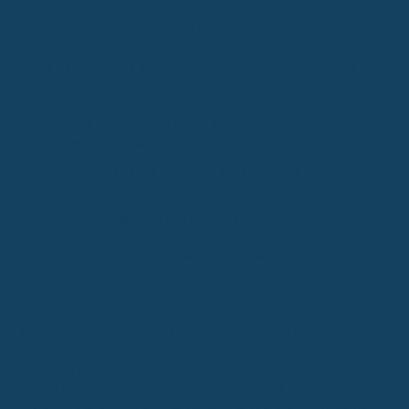
Zahnfehlstellung entwickelt, die sofort behandelt werden muss. In
der Praxis ist das aber eher selten. Wenn keine Zahnfehlstellung
vorliegt, ist die Wartezeit oft kein großes Hindernis, da sich solche
Probleme meist nicht über Nacht entwickeln. Achte also nicht nur
auf die Wartezeit, sondern vor allem auf:
Den Leistungsumfang für kieferorthopädische
Behandlungen.
Die prozentuale Erstattung für Zahnersatz und Füllungen.
Die Kostenübernahme für professionelle
Zahnreinigungen und Versiegelungen.
Vorteile eines frühzeitigen Abschlusses einer
Zahnzusatzversicherung für Kinder
Frühzeitig eine Zahnzusatzversicherung für dein Kind
abzuschließen, kann sich wirklich auszahlen. Stell dir vor, du
sicherst dir jetzt niedrigere Beiträge, nur weil dein Kind noch jung
ist. Das ist ein echter Vorteil, denn die Beiträge steigen ja oft mit
dem Alter. Außerdem schützt du dein Kind damit vor unerwarteten
Kosten für Behandlungen, die vielleicht erst später nötig werden.