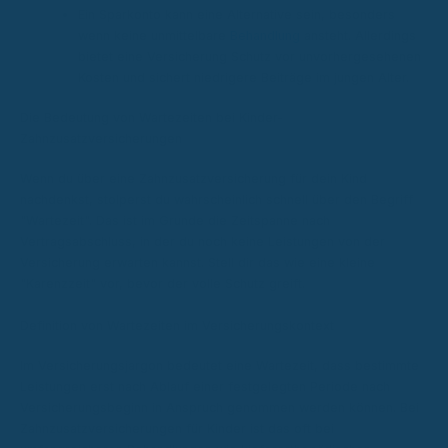
Ein Sparkonto kann eine Alternative sein, besonders
wenn keine unmittelbare
Behandlung
ansteht. Allerdings
bietet eine Versicherung Schutz vor unvorhergesehenen
Kosten und sichert niedrigere Beiträge im jungen Alter.
Die Bedeutung von Wartezeiten bei Kinder-
Zahnzusatzversicherungen
Wenn du über eine Zahnzusatzversicherung für dein Kind
nachdenkst, stolperst du wahrscheinlich schnell über den Begriff
"Wartezeit". Das ist im Grunde die Zeitspanne nach
Vertragsabschluss, in der du noch keine Leistungen von der
Versicherung erwarten kannst. Stell dir das wie eine kleine
"Karenzzeit" vor, bevor der volle Schutz greift.
Definition von Wartezeiten im Versicherungskontext
Im Versicherungsjargon bedeutet eine Wartezeit, dass bestimmte
Leistungen erst nach Ablauf einer festgelegten Periode nach
Versicherungsbeginn in Anspruch genommen werden können. Bei
Zahnzusatzversicherungen für Kinder ist das oft bei