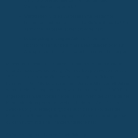
5)? Sind professionelle Zahnreinigungen und
Versiegelungen abgedeckt?
Wartezeiten:
Gibt es Wartezeiten für bestimmte
Leistungen, insbesondere für die Kieferorthopädie? Ein
Tarif ohne Wartezeit ist hier oft vorteilhaft.
Leistungsbegrenzungen:
Achte auf eventuelle
Höchstgrenzen für bestimmte Behandlungen oder auf
Altersgrenzen für die Inanspruchnahme von Leistungen.
Manche vergleichen das Sparen auf einem separaten Konto mit
einer Zahnzusatzversicherung. Wenn du beispielsweise monatlich
15 Euro für kieferorthopädische Behandlungen zurücklegst,
kommen im Jahr 180 Euro zusammen. Bis zum Alter von elf Jahren,
wenn oft eine Zahnspange nötig wird, könnten so fast 2.000 Euro
angespart sein. Der Vorteil hierbei ist klar: Wenn die Zähne deines
Kindes sich doch gerade entwickeln, bleibt das Geld für andere
Zwecke übrig. Allerdings birgt dies auch das Risiko, dass die
Kosten einer Behandlung die angesparte Summe übersteigen und
du dann kurzfristig eine Finanzierungslücke hast.
Sofortleistungen und deren Einschränkungen