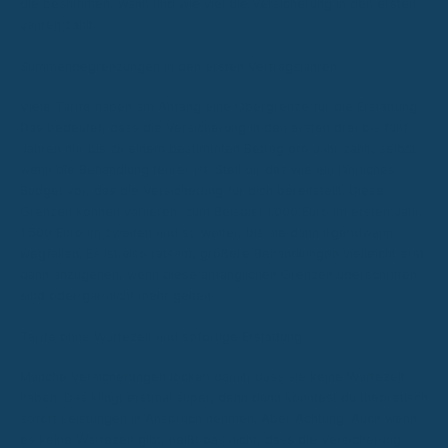
die bestimmen, wann und wie viel die Versicherung in den ersten
Jahren zahlt.
Summenbegrenzungen in den ersten Vertragsjahren
Viele Tarife haben am Anfang eine Obergrenze für die Erstattung.
Das bedeutet, dass die Versicherung in den ersten drei bis fünf
Jahren nur bis zu einem bestimmten Betrag pro Jahr zahlt, selbst
wenn die Behandlung teurer ist. Stell dir das wie ein jährliches
Budget vor, das die Versicherung für dich bereitstellt. Diese
Grenzen können variieren, zum Beispiel 1.000 Euro im ersten Jahr,
1.500 Euro im zweiten und so weiter, bis sie dann irgendwann
wegfallen. Es ist also ratsam, größere Behandlungen vielleicht erst
dann anzugehen, wenn diese anfänglichen Grenzen überschritten
sind oder gar nicht mehr gelten.
Tarife ohne Wartezeit und sofortige Erstattung
Manche Versicherungen locken damit, dass sie keine Wartezeit
haben. Das klingt erstmal super, denn dann könntest du theoretisch
sofort Leistungen in Anspruch nehmen. Aber Achtung: Auch wenn
es keine Wartezeit gibt, heißt das nicht, dass die Versicherung