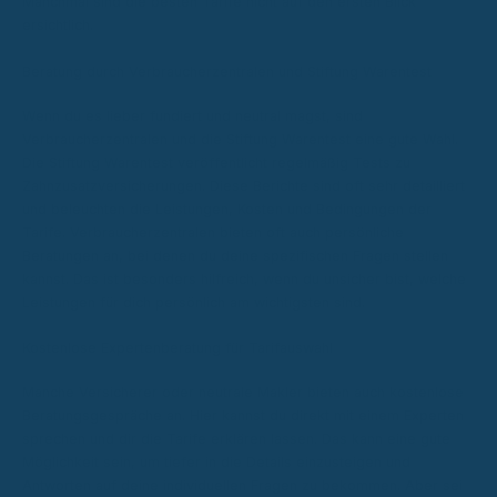
Manchmal sind die besten Tarife nicht auf den ersten Blick
ersichtlich.
Beratung durch Verbraucherzentralen und Stiftung Warentest
Wenn du es lieber fundiert und neutral magst, sind
Verbraucherzentralen und die Stiftung Warentest eine gute Wahl.
Die Stiftung Warentest veröffentlicht regelmäßig Tests zu
Zahnzusatzversicherungen. Diese Berichte sind oft sehr detailliert
und beleuchten die Leistungen, Kosten und Bedingungen der
Tarife. Verbraucherzentralen bieten oft auch persönliche
Beratungen an, bei denen du deine spezifischen Fragen stellen
kannst. Das ist besonders hilfreich, wenn du unsicher bist, welche
Leistungen für dich persönlich am wichtigsten sind.
Kostenlose Expertenberatung für Tarifauswahl
Manche Versicherer oder neutrale Makler bieten auch kostenlose
Beratungsgespräche an. Hier kannst du direkt mit einem Experten
sprechen und dir die Tarife erklären lassen. Das kann eine gute
Möglichkeit sein, um tiefer in die Details einzusteigen und
Antworten auf deine individuellen Fragen zu bekommen. Aber sei