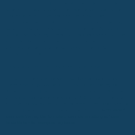
beschäftigst, fragst du dich sicher, was genau dein Tarif eigentlich
abdeckt. Es ist wichtig zu verstehen, wie die Kostenübernahme
funktioniert, damit du am Ende nicht von unerwarteten
Eigenanteilen überrascht wirst. Die Erstattung basiert in der Regel
auf dem tatsächlichen Rechnungsbetrag, den dein Zahnarzt dir
ausstellt. Aber Achtung: Manche Tarife beziehen sich nur auf den
Anteil, den die Krankenkasse als Zuschuss leistet, und nicht auf
den gesamten Rechnungsbetrag. Das kann einen großen
Unterschied machen.
Erstattung auf Basis des privaten Rechnungsbetrags
Ein guter Tarif erstattet die Kosten auf Basis des vollen privaten
Rechnungsbetrags. Das bedeutet, dass die Versicherung die
Kosten nach Abzug des Kassenzuschusses berechnet. Wenn dein
Zahnarzt beispielsweise eine Krone für 200 Euro berechnet und
die Krankenkasse davon 50 Euro übernimmt, dann bezieht sich die
Erstattung deines Tarifs auf die restlichen 150 Euro.
Achte darauf,
dass dein Vertrag klar formuliert, dass die Erstattung auf dem
tatsächlichen Rechnungsbetrag basiert.