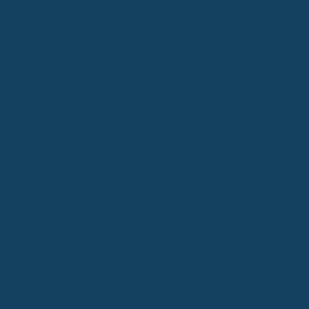
Bevor du dich für einen Tarif entscheidest, der die Zahnreinigung
abdeckt, solltest du dir überlegen, wie oft du diese tatsächlich in
Anspruch nehmen möchtest. Wenn du sowieso regelmäßig zur
Zahnreinigung gehst und deine Krankenkasse vielleicht schon
einen Teil davon übernimmt, kann ein Tarif, der die PZR zu 100%
abdeckt, eine sinnvolle Ergänzung sein. Bedenke aber, dass die
Beiträge für die Versicherung auch die Kosten für die
Zahnreinigung mit abdecken. Rechne also durch, ob die Kosten für
die Versicherung im Verhältnis zu den erwarteten Erstattungen für
die Zahnreinigung und eventuell andere Behandlungen stehen.
Manchmal ist es klüger, einen Tarif zu wählen, der zwar die
Zahnreinigung nicht komplett, aber dafür größere Behandlungen
wie Zahnersatz sehr gut abdeckt.
Wartezeiten und Erstattungsgrenzen in den ersten
Versicherungsjahren
Wenn du eine Zahnzusatzversicherung abschließt, ist es wichtig,
dass du dich mit den sogenannten Wartezeiten und
Erstattungsgrenzen auseinandersetzt. Das sind quasi die Regeln,