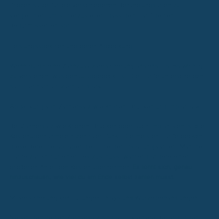
Prozentsätze für die verschiedenen Behandlungsarten zu
vergleichen, um sicherzustellen, dass dein Tarif deinen
Bedürfnissen entspricht.
Leistungsspektren und deren Abdeckung
Wenn du dir eine Zahnzusatzversicherung ansiehst, ist es wichtig
zu verstehen, was genau abgedeckt ist. Die Tarife unterscheiden
sich hier nämlich ziemlich stark.
Abdeckung von Zahnersatz wie Kronen, Brücken und Implantate
Bei Zahnersatz wie Kronen, Brücken oder auch Implantaten ist die
Kostenübernahme ein zentraler Punkt. Die meisten Tarife decken
diese Bereiche ab, aber die Höhe der Erstattung variiert. Manche
Tarife zahlen nur einen Festzuschuss, während andere einen
größeren Anteil der Kosten übernehmen.
Es lohnt sich, genau
hinzuschauen, wie viel du am Ende selbst zahlen musst.
Mitversicherung von Füllungen, Inlays und Wurzelbehandlungen
Neben dem reinen Zahnersatz sind auch kleinere Behandlungen