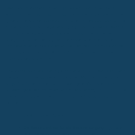
Wenn es um Zahnersatz geht, gibt es ein paar Dinge, die du
wissen solltest, damit du nicht auf den Kosten sitzen bleibst. Die
gesetzliche Krankenkasse zahlt ja nur einen Festzuschuss, und der
richtet sich nach der Regelversorgung. Das heißt, selbst wenn du
dich für eine teurere Lösung wie ein Implantat entscheidest,
kriegst du nur den Betrag, den die Kasse für eine einfache
Prothese oder Brücke zahlen würde. Den Rest, und das kann bei
Implantaten schnell mal 1.800 bis 2.500 Euro oder mehr sein,
musst du selbst stemmen.
Eine Zahnzusatzversicherung kann hier echt Gold wert sein, denn
sie übernimmt genau diesen Eigenanteil. Manche Tarife zahlen
sogar 100 % der Kosten für hochwertigere Materialien oder
aufwendigere Behandlungen, was dir erst ermöglicht, dich für die
beste Option zu entscheiden, statt nur die Standardlösung zu
nehmen.
Das sind die wichtigsten Punkte:
Die Kasse zahlt nur für die Basisversorgung:
Egal, wie
teuer deine Wunschbehandlung ist, der Zuschuss bleibt