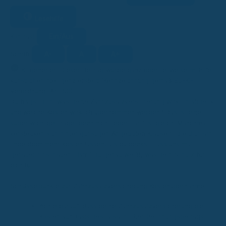
Lesehilfe
Ein/Aus
Kontrast
A-
A
A+
Schrift
KI
KI-generiert
Dieser Beitrag wurde ganz oder teilweise mithilfe
künstlicher Intelligenz erstellt (Kennzeichnung gemäß EU-KI-
Verordnung, Art. 50).
Du fragst dich, was deine Zahnzusatzversicherung wirklich abdeckt
und welche Kosten wirklich übernommen werden? Das ist eine
super wichtige Frage, denn nicht jeder Tarif ist gleich. Manchmal
verstecken sich hinter günstigen Angeboten Klauseln, die dich am
Ende doch mehr kosten lassen, als du denkst. Lass uns mal
genauer hinschauen, damit du genau weißt, was dein Schutz für
dich tut.
Schlüsselpunkte zur Zahnzusatzversicherung Kostenübernahme
Achte darauf, dass deine Zahnzusatzversicherung die
Kosten auf Basis des tatsächlichen Rechnungsbetrags