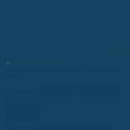
Zahnzusatzversicherung Kostenübernahme – was zahlt dein Tarif
wirklich?
Vorlesen
Download
17 Min. Lesezeit
Merken
Teilen
Link kopieren
Facebook
Twitter
LinkedIn
WhatsApp