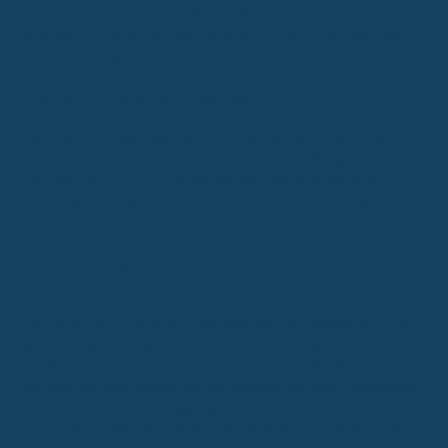
gesetzlich vorgeschrieben. Manchmal ist es auch vertraglich
vereinbart. Es lohnt sich, nach neueren Tarifen zu schauen, die
vielleicht günstiger sind.
Vergleichsportale und Beratungsangebote
Wenn du dich fragst, welche Zahnzusatzversicherung am besten
zu dir passt, stehst du wahrscheinlich vor einer Menge
Informationen. Da kann man schnell den Überblick verlieren.
Glücklicherweise gibt es ein paar Anlaufstellen, die dir helfen
können, Licht ins Dunkel zu bringen.
Nutzung von Vergleichstools und Analysesoftware
Online findest du viele Vergleichsportale. Diese Tools sind oft
ziemlich gut darin, dir einen Überblick über verschiedene Tarife zu
geben. Du gibst deine Daten ein, was du versichern möchtest, und
das Programm spuckt dir eine Liste mit passenden Angeboten aus.
Das spart dir eine Menge Zeit, die du sonst mit dem Durchforsten
einzelner Anbieter verbringen würdest.
Achte aber darauf, dass
die Portale aktuell sind und wirklich alle wichtigen Anbieter listen.