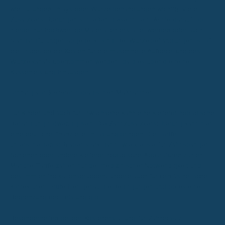
wie Füllungen, Inlays oder Wurzelbehandlungen wichtig. Viele
Zusatzversicherungen schließen diese mit ein. Achte darauf, ob
hierbei nur hochwertige Materialien erstattet werden oder auch
Standardfüllungen abgedeckt sind. Bei Wurzelbehandlungen ist oft
die Frage, ob die Kosten für die maschinelle Aufbereitung des
Wurzelkanals übernommen werden, da dies über die reine
Kassenleistung hinausgeht.
Umfang von kieferorthopädischen Maßnahmen
Für Kinder und auch für Erwachsene kann eine kieferorthopädische
Behandlung notwendig sein. Die Zahnzusatzversicherung kann hier
eine deutliche finanzielle Entlastung bringen. Die Tarife
unterscheiden sich aber stark darin, wie viel sie für Zahnspangen,
Schienen oder andere kieferorthopädische Apparaturen zahlen.
Manche Tarife zahlen nur bei medizinischer Notwendigkeit und
bestimmten Indikationsgruppen, andere auch für rein ästhetische
Korrekturen. Prüfe hier genau die Bedingungen und ob es eine
Begrenzung der Leistung gibt.
Besonderheiten bei der Kostenerstattung für Zahnersatz