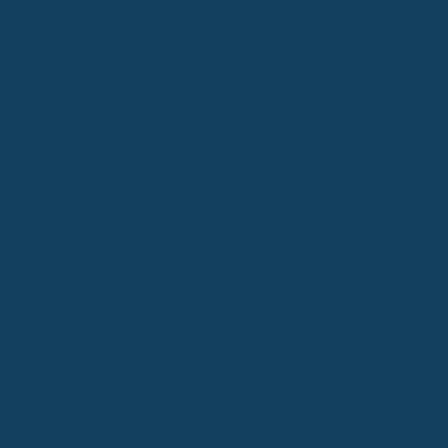
erstattet und nicht nur den Teil, den die Krankenkasse
zahlt. So bekommst du mehr für dein Geld.
Viele Tarife decken Zahnersatz wie Kronen, Brücken und
Implantate ab. Prüfe aber genau, welche Materialien und
Zusatzleistungen wie Knochenaufbau mitversichert sind.
Die professionelle Zahnreinigung ist oft ein Zusatzpunkt.
Manche Tarife bezuschussen sie, aber rechne nach, ob
sich das im Vergleich zum Einzelpreis lohnt.
Gerade in den ersten Jahren gibt es oft Begrenzungen
bei der Erstattung. Informiere dich über diese
‘Zahnstaffel’, damit du keine bösen Überraschungen
erlebst.
Eine 100%ige Kostenübernahme klingt super, ist aber oft
teurer. Überlege, ob ein Tarif mit 80-90% Erstattung
nicht ein besseres Preis-Leistungs-Verhältnis bietet,
besonders wenn du gut auf deine Zähne achtest.
Umfang der Kostenübernahme durch die Zahnzusatzversicherung
Wenn du dich mit dem Thema Zahnzusatzversicherung