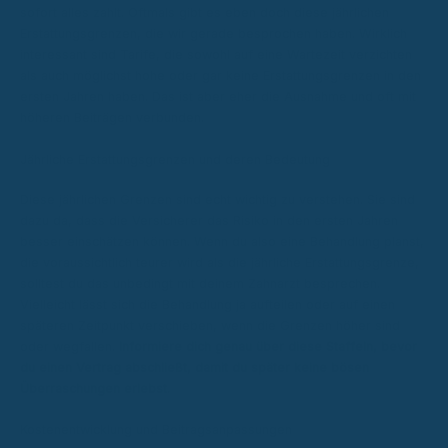
sofort alles zahlt. Oftmals gibt es eben doch diese jährlichen
Erstattungsgrenzen, die wir gerade besprochen haben. Wirklich
interessant sind Tarife, die sowohl auf eine Wartezeit verzichten
als auch möglichst hohe oder gar keine Erstattungsgrenzen in den
ersten Jahren haben. Das ist aber eher die Ausnahme und oft mit
höheren Beiträgen verbunden.
Jährliche Erstattungsgrenzen und deren Bedeutung
Diese jährlichen Grenzen sind echt wichtig zu verstehen. Sie sind
dazu da, dass die Versicherer das Risiko in den ersten Jahren
besser einschätzen können. Wenn du also eine Behandlung planst,
die voraussichtlich teurer wird als die jährliche Erstattungsgrenze,
solltest du das unbedingt mit deinem Zahnarzt besprechen.
Vielleicht lässt sich die Behandlung ja aufteilen oder auf einen
späteren Zeitpunkt verschieben, wenn die Grenzen höher sind
oder wegfallen.
Informiere dich genau über diese Staffeln, bevor
du einen Vertrag abschließt, damit du später keine bösen
Überraschungen erlebst.
Kostenentwicklung und Beitragsanpassungen