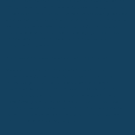
musst du damit rechnen, dass die Kosten dafür zwischen 80 und
120 Euro liegen können. Ohne eine Zusatzversicherung trägst du
diese Kosten komplett selbst. Manche Krankenkassen geben zwar
einen kleinen Zuschuss, der reicht aber oft nicht aus, um die volle
Rechnung zu decken. Wenn du also nur die Zahnreinigung als
Grund für eine Versicherung siehst, überlege gut, ob sich das
finanziell wirklich lohnt, da die Versicherung selbst ja auch
monatliche Beiträge kostet.
Zuschüsse zur professionellen Zahnreinigung in Tarifen
Viele Zahnzusatztarife beinhalten einen Posten für die
professionelle Zahnreinigung. Das ist praktisch, denn so wird die
Prophylaxe gefördert. Die Tarife erstatten hier oft einen
bestimmten Betrag pro Jahr, zum Beispiel 100 oder 120 Euro,
manchmal sogar zweimal im Jahr. Das ist eine gute Sache, um
deine Zähne gesund zu halten. Achte aber darauf, dass diese
Leistung oft separat begrenzt ist und nicht unter die allgemeine
Jahreshöchstgrenze der Versicherung fällt. Es ist also gut, wenn
dein Tarif hier eine klare Regelung hat.
Kosten-Nutzen-Abwägung bei der Zahnreinigung