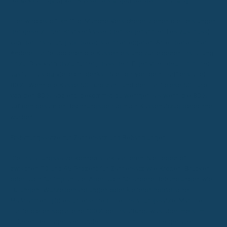
Berücksichtigung von Kassenleistungen bei der Erstattung
Hier wird es oft knifflig. Manche Versicherer ziehen die Leistungen
der gesetzlichen Krankenkasse (den sogenannten Festzuschuss)
von der Erstattung ab, bevor sie ihren eigenen Anteil berechnen.
Andere Tarife addieren die Kassenleistung zur eigenen Erstattung
hinzu. Das kann dazu führen, dass dein Eigenanteil deutlich höher
ausfällt, als du vielleicht denkst. Stell dir vor, dein Tarif erstattet
80%. Wenn die Kasse 50 Euro zahlt und der Tarif diese 50 Euro
von den 80% abzieht, bekommst du weniger, als wenn die 80%
auf den gesamten Rechnungsbetrag nach Kassenabzug berechnet
würden.
Erstattungssätze für Zahnersatz und Behandlungen
Die Erstattungssätze können stark variieren. Sie liegen oft
zwischen 70 und 95 Prozent für Zahnersatz wie Kronen, Brücken
oder auch für Implantate. Aber auch für andere Behandlungen wie
Füllungen, Wurzelbehandlungen oder kieferorthopädische
Maßnahmen gibt es unterschiedliche Erstattungssätze. Manche
Tarife bieten sogar eine 100%ige Erstattung, was aber meist mit
höheren Beiträgen verbunden ist. Es lohnt sich, die genauen