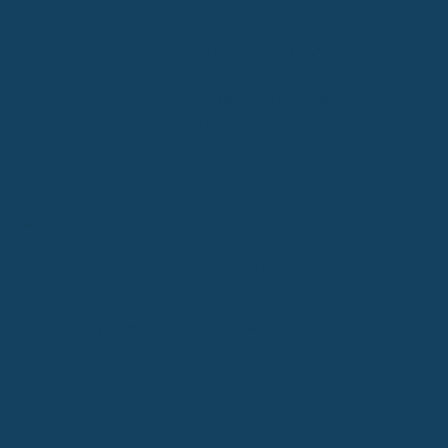
gleich.
Hohe Eigenanteile bei Premium-Lösungen:
Implantate
oder Vollkeramikkronen können schnell ins Geld gehen.
Zusatzversicherungen schließen die Lücke:
Sie decken
den Differenzbetrag ab und ermöglichen dir bessere
Behandlungen.
Die Rolle der professionellen Zahnreinigung
Die professionelle Zahnreinigung (PZR) ist eine wichtige
Maßnahme zur Vorbeugung von Zahnkrankheiten. Viele gesetzliche
Krankenkassen übernehmen die Kosten dafür nicht oder nur
teilweise.
Das macht eine Zahnzusatzversicherung hier besonders
interessant.
Eigenständige Kosten für Zahnreinigung
Wenn du dich für eine professionelle Zahnreinigung entscheidest,