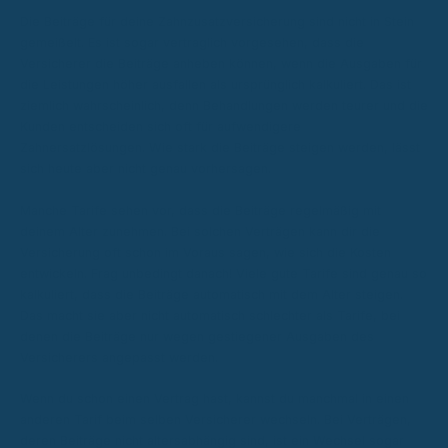
Die Beiträge für deine Zahnzusatzversicherung sind nicht in Stein
gemeißelt. Es ist sogar vertraglich vorgesehen, dass die
Versicherer die Beiträge anheben können, wenn die Ausgaben für
die Leistungen höher ausfallen als ursprünglich kalkuliert. Das ist
ziemlich wahrscheinlich, denn Behandlungen werden teurer und die
Kunden entscheiden sich oft für aufwendigere
Zahnersatzlösungen. Wie stark die Beiträge steigen werden, lässt
sich heute aber nicht genau vorhersagen.
Manche Tarife sehen vor, dass die Beiträge regelmäßig mit
deinem Alter zunehmen. Bei solchen Verträgen kann dir die
Versicherung oft schon im Voraus sagen, wie sich die Kosten
entwickeln. Frag unbedingt danach! Viele gute Tarife sind genau so
kalkuliert, dass die Beiträge automatisch mit dem Alter steigen.
Das macht sie aber nicht automatisch schlechter als Tarife, bei
denen die Beiträge nur wegen gestiegener Ausgaben des
Versicherers angepasst werden.
Wenn du schon einen Vertrag hast, kannst du manchmal in einen
anderen Tarif beim selben Versicherer wechseln. Bei Verträgen,
deren Beiträge nicht altersabhängig sind, ist ein Wechsel sogar