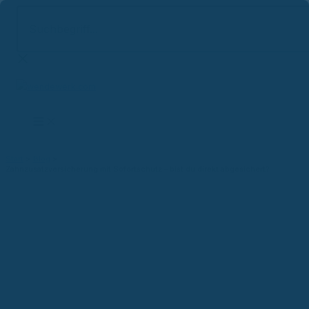
Suchbegriff...
Zum
Inhalt
springen
Start
Blog
Zahnzusatzversicherung mit Sofortschutz – bist du direkt abgesichert?
Versicherungsblog
Zahnzusatzversicherung mit
Sofortschutz – bist du direkt