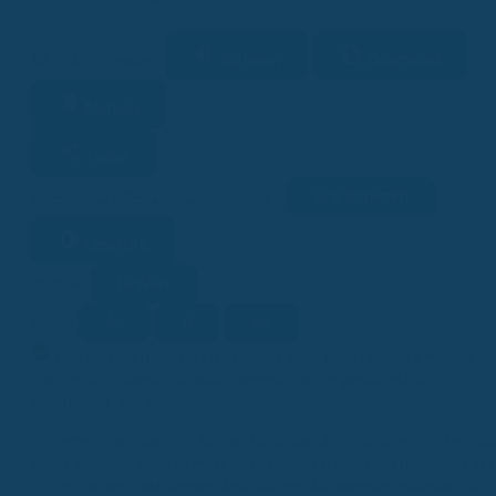
Vorlesen
Download
15 Min. Lesezeit
Merken
Teilen
Link kopieren
Facebook
Twitter
LinkedIn
WhatsApp
Lesehilfe
Ein/Aus
Kontrast
A-
A
A+
Schrift
KI
KI-generiert
Dieser Beitrag wurde ganz oder teilweise mithilfe
künstlicher Intelligenz erstellt (Kennzeichnung gemäß EU-KI-
Verordnung, Art. 50).
Du kommst gerade vom Zahnarzt und hast die Diagnose erhalten, da
etwas gemacht werden muss? Bei vielen Zahnversicherungen ist das
ein Grund, dich abzulehnen. Aber es gibt Ausnahmen! Spezielle Tarif