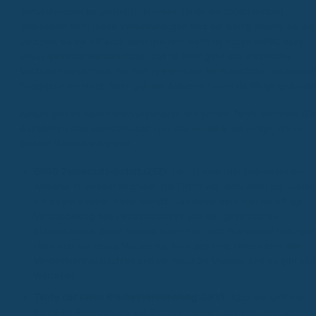
Behandlungslücke umsiehst, könnten Tarife mit Sofortleistung
interessant sein. Diese Versicherungen sind ein wenig anders als die
üblichen, da sie oft auch dann greifen, wenn du schon weißt, dass
etwas gemacht werden muss. Das ist nicht ganz das klassische
Versicherungsprinzip, wo man ja eigentlich für zukünftige, unbekannt
Ereignisse vorsorgt. Aber gut, die Anbieter haben da Wege gefunde
Aktuell gibt es nicht viele Versicherer, die solche Tarife anbieten. Die
Auswahl ist also überschaubar. Hier mal ein Blick auf einige, die in
diesem Bereich aktiv sind:
ERGO Zahnschutz-Sofort (ZEZ):
Das ist einer der bekanntesten
Anbieter in diesem Segment. Die ERGO war wohl einer der Ersten
mit einem solchen Sofortschutz. Das Besondere hier ist oft die
Verdoppelung des Festzuschusses von der gesetzlichen
Krankenkasse. Wenn du also einen Heil- und Kostenplan hast, der
nicht älter als sechs Monate ist, kann das eine Option sein. Die
Mindestvertragslaufzeit beträgt meist 24 Monate, und es gibt kei
Wartezeit.
Tarife der Union Krankenversicherung (UKV):
Auch die UKV hat
Tarife im Angebot, die auf Sofortleistungen abzielen. Hier solltest