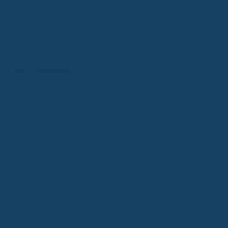
die als Zahnzusatzversicherung mit Sofortschutz beworben werden,
können dir auch dann noch helfen, wenn die Behandlung schon
angeraten oder sogar begonnen wurde. Klingt fast zu gut, um wahr z
sein, oder? Wir schauen uns das mal genauer an, damit du weißt,
worauf du achten musst.
Key Takeaways
Eine Zahnzusatzversicherung mit Sofortschutz leistet auch dann,
wenn der Zahnarzt bereits eine Behandlung angeraten oder
begonnen hat. Das ist ein wichtiger Unterschied zu normalen
Tarifen.
Bekannte Anbieter für Sofortschutz sind zum Beispiel ERGO, die
Bayerische, SDK und UKV, wobei jeder Tarif eigene
Besonderheiten und Leistungsgrenzen hat.
Der Leistungsumfang kann variieren, oft wird der Festzuschuss d
gesetzlichen Krankenkasse verdoppelt, aber achte auf genaue
Details bei Zahnersatz und Implantaten.
Ein solcher Tarif lohnt sich vor allem, wenn bereits eine konkrete
Behandlung notwendig ist. Ansonsten sind reguläre Tarife oft die