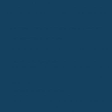
normaler Vertrag, weil du quasi schon ein "Problem" hast, wenn du i
abschließt. Stell dir vor, du willst dein Haus versichern, aber es brenn
schon – so ähnlich ist das hier. Deshalb musst du bei der Auswahl ec
auf ein paar Dinge achten, damit du am Ende nicht enttäuscht bist.
Die wichtigsten Punkte, die du dir genau ansehen solltest, sind:
Vertragsbedingungen und Klauseln:
Lies dir das Kleingedruckte
durch. Manchmal gibt es versteckte Haken oder Einschränkungen,
die dir die Leistung schmälern könnten. Achte darauf, was genau
abgedeckt ist und was nicht.
Laufzeit und Kündigungsfristen:
Wie lange bist du an den Vertrag
gebunden? Manche Tarife haben eine feste Mindestlaufzeit, oft 
Monate. Danach kannst du zwar kündigen, aber das musst du
rechtzeitig tun. Checke die Fristen, damit du nicht ungewollt
weiterzahlst.
Leistung im Verhältnis zum Beitrag:
Lohnt sich das Ganze für dich
Vergleiche, was du bekommst, mit dem, was du jeden Monat
zahlst. Ist die Leistung wirklich so gut, dass der Preis gerechtferti
ist? Manchmal sind die Beiträge für Sofortschutz-Tarife höher als
bei normalen Versicherungen, weil das Risiko für den Anbieter