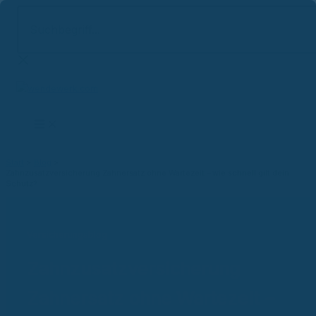
Suchbegriff...
Zum
Inhalt
springen
Start
Blog
Zahnzusatzversicherung Zahnersatz ohne Wartezeit – wie schnell gilt dein
Schutz?
Versicherungsblog
Zahnzusatzversicherung
Zahnersatz ohne Wartezeit –