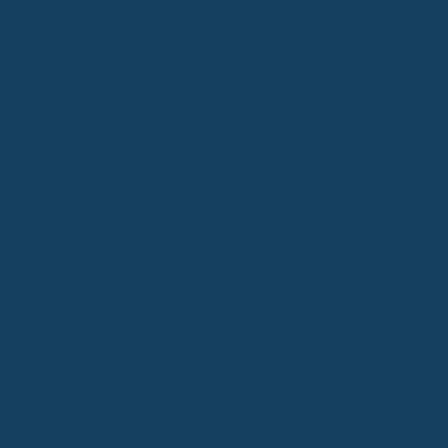
Routineuntersuchung fest, dass eine Behandlung nötig ist – mit einem
solchen Tarif bist du direkt abgesichert.
Diese Art von Versicherung ist aber nicht für jeden gleichermaßen
relevant. Wenn du beispielsweise bereits privat versichert bist, sind
die Regelungen für Zahnersatz oft schon anders und eine zusätzlich
Zahnzusatzversicherung, die nach dem Prinzip der gesetzlichen
Krankenkasse funktioniert, ist meist nicht nötig oder sinnvoll. Die
gesetzliche Krankenkasse übernimmt ja ohnehin nur einen Teil der
Kosten für Zahnersatz, und hier setzt die Zahnzusatzversicherung an,
um diese Lücke zu schließen. Sie verdoppelt quasi den Festzuschus
der Kasse und kann so deinen Eigenanteil erheblich reduzieren,
manchmal sogar auf null Euro.
Die Zielgruppe für Tarife ohne Wartezeit sind also vor allem:
Personen, die kurzfristig eine Zahnbehandlung benötigen oder
erwarten.
Menschen, die Wert auf sofortige Kostenübernahme legen, ohne
eine Wartefrist abwarten zu müssen.
Alle, die ihre gesetzliche Krankenversicherung ergänzen und die