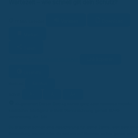
Wartezeit – wie schnell gilt dein Schutz?
Vorlesen
Download
17 Min. Lesezeit
Merken
Teilen
Link kopieren
Facebook
Twitter
LinkedIn
WhatsApp
Lesehilfe
Ein/Aus
Kontrast
A-
A
A+
Schrift
KI
KI-generiert
Dieser Beitrag wurde ganz oder teilweise mithilfe
künstlicher Intelligenz erstellt (Kennzeichnung gemäß EU-KI-
Verordnung, Art. 50).
Du brauchst schnell eine Absicherung für deine Zähne, weil bald eine
Behandlung ansteht oder du einfach auf Nummer sicher gehen willst?