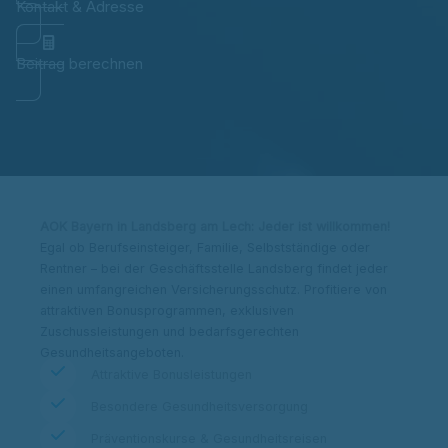
Kontakt & Adresse
Beitrag berechnen
AOK Bayern in Landsberg am Lech: Jeder ist willkommen!
Egal ob Berufseinsteiger, Familie, Selbstständige oder
Rentner – bei der Geschäftsstelle Landsberg findet jeder
einen umfangreichen Versicherungsschutz. Profitiere von
attraktiven Bonusprogrammen, exklusiven
Zuschussleistungen und bedarfsgerechten
Gesundheitsangeboten.
Attraktive Bonusleistungen
Besondere Gesundheitsversorgung
Präventionskurse & Gesundheitsreisen