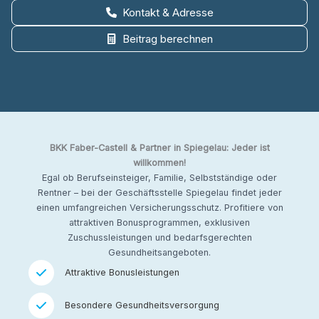
Kontakt & Adresse
Beitrag berechnen
BKK Faber-Castell & Partner in Spiegelau: Jeder ist
willkommen!
Egal ob Berufseinsteiger, Familie, Selbstständige oder
Rentner – bei der Geschäftsstelle Spiegelau findet jeder
einen umfangreichen Versicherungsschutz. Profitiere von
attraktiven Bonusprogrammen, exklusiven
Zuschussleistungen und bedarfsgerechten
Gesundheitsangeboten.
Attraktive Bonusleistungen
Besondere Gesundheitsversorgung