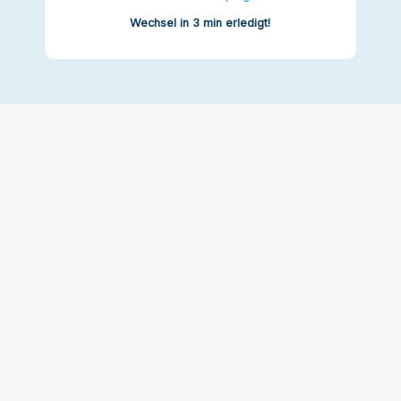
Wechsel in 3 min erledigt!