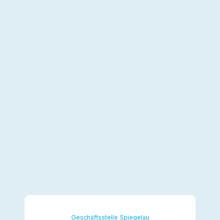
Geschäftsstelle Spiegelau