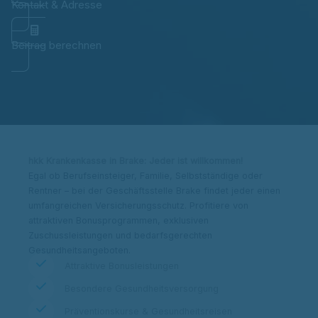
Kontakt & Adresse
Beitrag berechnen
hkk Krankenkasse in Brake: Jeder ist willkommen!
Egal ob Berufseinsteiger, Familie, Selbstständige oder
Rentner – bei der Geschäftsstelle Brake findet jeder einen
umfangreichen Versicherungsschutz. Profitiere von
attraktiven Bonusprogrammen, exklusiven
Zuschussleistungen und bedarfsgerechten
Gesundheitsangeboten.
Attraktive Bonusleistungen
Besondere Gesundheitsversorgung
Präventionskurse & Gesundheitsreisen