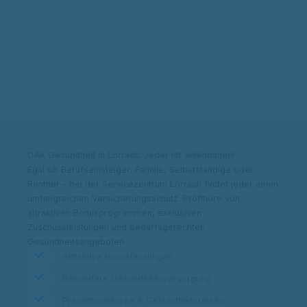
Kontakt & Adresse
Beitrag berechnen
DAK Gesundheit in Lörrach: Jeder ist willkommen!
Egal ob Berufseinsteiger, Familie, Selbstständige oder
Rentner – bei der Servicezentrum Lörrach findet jeder einen
umfangreichen Versicherungsschutz. Profitiere von
attraktiven Bonusprogrammen, exklusiven
Zuschussleistungen und bedarfsgerechten
Gesundheitsangeboten.
Attraktive Bonusleistungen
Besondere Gesundheitsversorgung
Präventionskurse & Gesundheitsreisen