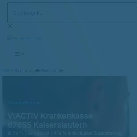
Suchbegriff...
Zum
Inhalt
springen
Start
Geschäftsstelle Kaiserslautern
Geschäftsstelle
VIACTIV Krankenkasse
67655 Kaiserslautern
18.79 % Beitragssatz /
4.19 % individueller Zusatzbeitrag