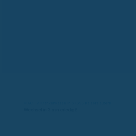
VIACTIV Krankenkasse in 67655 Kaiserslautern
Wechsel in 3 min erledigt!