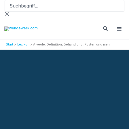
Suchbegriff...
Zum
Inhalt
springen
Start
Lexikon
Alveole: Definition, Behandlung, Kosten und mehr
Versicherungslexikon
Alveole: Definition, Behandlung, Kosten und mehr
Aktionen
Termin vereinbaren