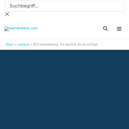
Suchbegriff...
Zum
Inhalt
springen
Start
Lexikon
KFZ Ummeldung: So machst du es richtig!
Versicherungslexikon
KFZ Ummeldung: So machst du es richtig!
Aktionen
Termin vereinbaren