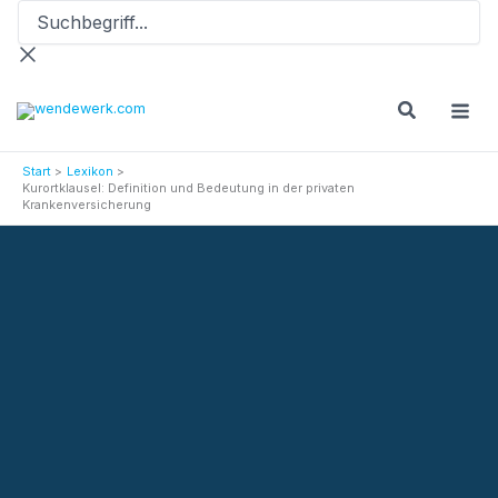
Suchbegriff...
Zum
Inhalt
springen
Start
Lexikon
Kurortklausel: Definition und Bedeutung in der privaten
Krankenversicherung
Versicherungslexikon
Kurortklausel: Definition und Bedeutung in der privaten
Krankenversicherung
Aktionen
Termin vereinbaren