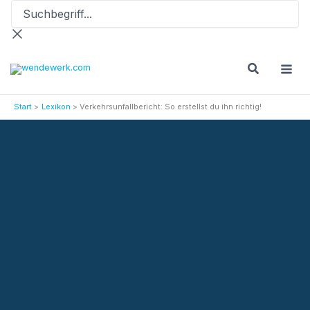
Suchbegriff...
Zum
Inhalt
springen
Start
Lexikon
Verkehrsunfallbericht: So erstellst du ihn richtig!
Versicherungslexikon
Verkehrsunfallbericht: So erstellst du ihn richtig!
Aktionen
Termin vereinbaren