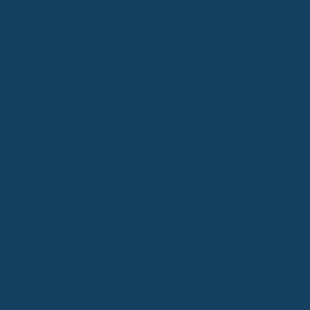
die Verfügbarkeit zu erhöhen. Seit Beginn der Initiative hat sic
Appell an die Politik
Frank Sommerfeld, Vorstandsvorsitzender der Allianz, betont d
in Deutschland zu fördern. In anderen Ländern wie den USA und S
Entwicklung in Deutschland zu beschleunigen, fordert Sommerfeld
Fazit
Die Allianz setzt mit ihrer Initiative ein Zeichen für Nachhaltigk
Ersatzteile könnte nicht nur die Prämien stabilisieren, sondern a
Verbraucher ist vielversprechend, und die Allianz hofft, dass an
Quellen
Allianz plant Kfz-Versicherung mit Verwendung gebrauch
undefined
, procontra.