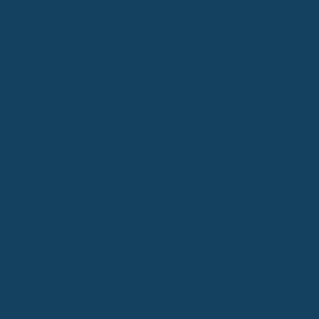
tteilemarkt
 Um die
uchter
er
te.