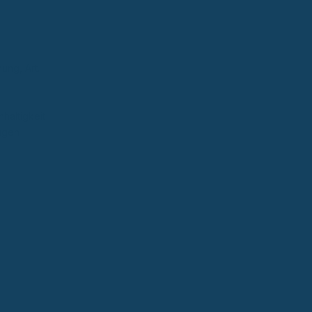
ung, Art.
haltigkeit
eugen