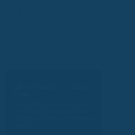
Expertenprofil
Vollständigkeit, Richtigkeit und Aktualität:
Alle Inhalte dienen auss
Beratung. Für Richtigkeit, Vollständigkeit und Aktualität überneh
ausgeschlossen. Solltest du Fragen haben, schreib unserem
Sup
Kassenvergleich
Finde die Krankenkasse, die wirklich zu
dir passt.
Vergleiche Beiträge, Bonusprogramme,
Zusatzleistungen und exklusive Vorteile
– kostenlos, unabhängig und in wenigen
Minuten.