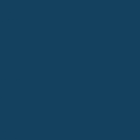
erungen
, hat die
rertür bei
len
land noch
riert, um