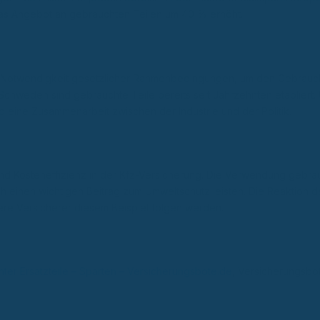
h das Angebot an gebrauchten Teilen um 40 % erhöht.
ie Notwendigkeit gesetzlicher Rahmenbedingungen, um den Gebrauch
chweden sind gebrauchte Teile bereits seit Jahrzehnten etabliert.
 eine Zusammenarbeit zwischen der Industrie und der Politik.
eit und Kosteneffizienz in der Kfz-Versicherung. Die Verwendung gebra
uch einen wichtigen Beitrag zum Umweltschutz leisten. Die Reaktion d
dere Versicherer diesem Beispiel folgen werden.
ter Ersatzteile – Sparten – Versicherungsbote.de
, Versicherungsbo