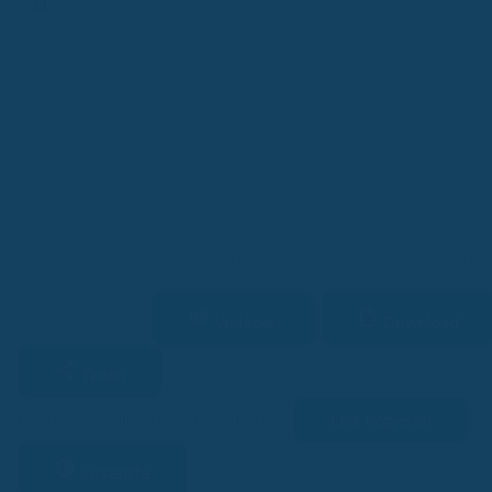
Finanz-App
Allianz plant Kfz-Versicherung mit Verwendung gebrauchter Ersat
Vorlesen
Download
2 Min. Lesezeit
Teilen
Link kopieren
Facebook
Twitter
LinkedIn
WhatsApp
Lesehilfe