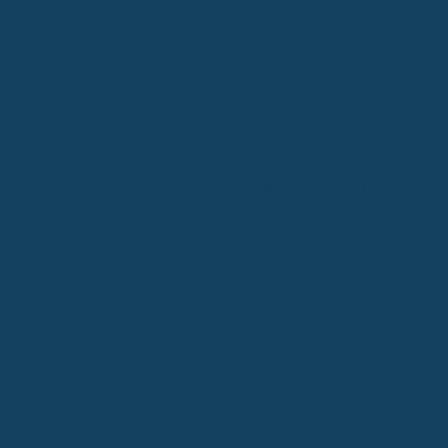
 künstlicher Intelligenz erstellt (Kennzeichnung gemäß EU-KI-Verordn
 einzuführen, die die Verwendung gebrauchter Ersatzteile bei
e Kosten für Versicherungsnehmer zu senken und gleichzeitig die Nach
cher Versicherer gebrauchte Teile bei der Reparatur von Unfallfahrz
n auch umweltfreundlicher ist.
icherung zu integrieren.
ostensenkungen und Nachhaltigkeit ab.
 akzeptieren.
nstieg von 40 % seit Beginn der Initiative.