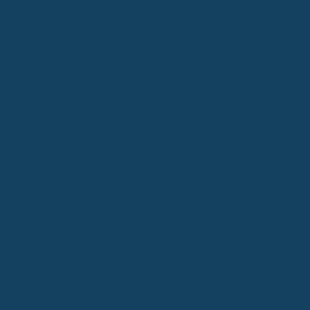
blich gestiegen, was die Versicherungsunternehmen vor Herausford
lweise um bis zu 100 % gestiegen. Um diesen Kostenanstieg zu begegnen
te Ersatzteile zu fördern.
können die
Reparaturkosten
signifikant gesenkt werden.
iert den CO2-Ausstoß. Beispielsweise kann der Austausch einer Fah
der Verbraucher eine Reparatur mit gebrauchten, aber intakten Tei
jedoch gibt es noch Herausforderungen. Derzeit gibt es in Deutsch
. Die Allianz hat jedoch bereits mit der Plattform Claimparts koope