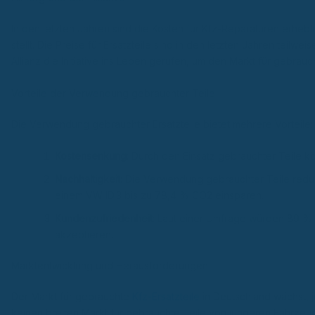
In den letzten Jahren sind die Kosten für Kfz-Reparaturen erhe
stellt. Die Preise für Ersatzteile sind in den letzten Jahren tei
Allianz die Initiative ins Leben gerufen, um den Markt für gebrauch
Vorteile der Verwendung gebrauchter Teile
Die Verwendung gebrauchter Ersatzteile bietet mehrere Vorteile:
Kostensenkung
: Durch den Einsatz gebrauchter Teile 
Nachhaltigkeit
: Die Verwendung gebrauchter Teile reduz
einem VW ID.3 bis zu 78,4 % CO2 einsparen.
Kundenzufriedenheit
: Laut einer Umfrage würden 89 % 
akzeptieren.
Marktentwicklung und Herausforderungen
Der Markt für gebrauchte
Kfz-Ersatzteile
in Deutschland wächst, 
keinen breiten Markt für gebrauchte Teile von jüngeren Fahrzeugen