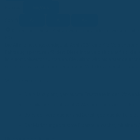
Ein/Aus
Kontrast
A-
A
A+
Schrift
KI-generiert
Dieser Beitrag wurde ganz oder teilweise mithilfe
KI
50).
Die Allianz hat angekündigt, ab April 2024 eine Kfz-Versicherung
Fahrzeugreparaturen fördert. Diese Initiative zielt darauf ab, di
im Automobilsektor zu stärken. Die Allianz wird als erster deuts
einsetzen, was nicht nur ökonomische Vorteile verspricht, sonder
Wichtige Erkenntnisse
Die Allianz plant, gebrauchte Ersatzteile in der Kfz-Vers
Die Initiative soll ab April 2024 starten und zielt auf K
89 % der Verbraucher sind bereit, gebrauchte Teile zu
Der Markt für gebrauchte Ersatzteile wächst, mit einem A
Hintergrund der Initiative