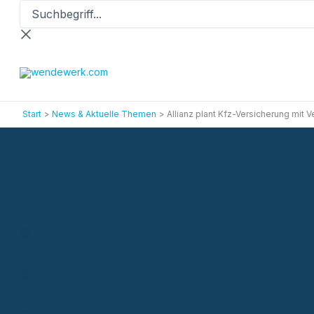
Suchbegriff...
Zum
Inhalt
springen
Start
News & Aktuelle Themen
Allianz plant Kfz-Versicherung mit 
News & Aktuelles
Allianz plant Kfz-Versicherung mit Verwendung gebrauchter Ersat
Termin vereinbaren
Aktionen