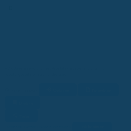
Finanz-App
AOK Bayern revolutioniert Prostatakrebsbehandlung mit
robotergestützter Strahlentherapie
Vorlesen
Download
2 Min. Lesezeit
Merken
Teilen
Link kopieren
Facebook
Twitter
LinkedIn
WhatsApp