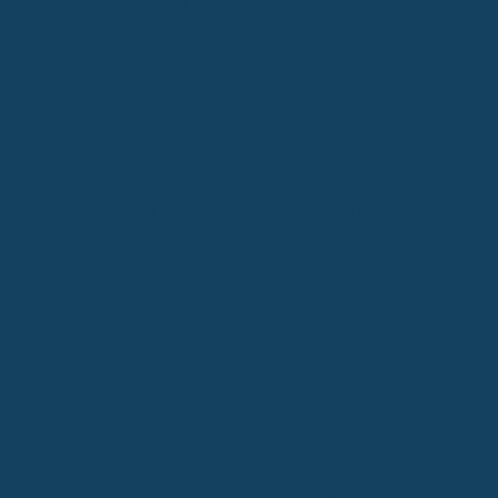
Bestrahlungsplan ergänzt, der eine insgesamt niedrigere
Strahlendosis erlaubt und somit gesundes umliegendes Gewebe
schont.
Vorteile für Patienten
Die neue Behandlungsmethode bietet signifikante Vorteile für
Patienten:
Reduzierte Sitzungen:
Die Behandlung erfordert nur noch
drei Sitzungen im Vergleich zu bisher fünf.
Kürzere Dauer:
Jede Sitzung dauert nur noch 15 Minuten,
statt der bisherigen 30 Minuten.
Höhere Präzision:
Die Robotertechnologie ermöglicht eine
äußerst präzise Ausrichtung, was gesundes Gewebe
schont.
Weniger Nebenwirkungen:
Durch die verbesserte
Präzision und die angepasste Dosis wird das Risiko von
Nebenwirkungen minimiert.
Erweiterte Anwendbarkeit:
Die Therapie ist auch für