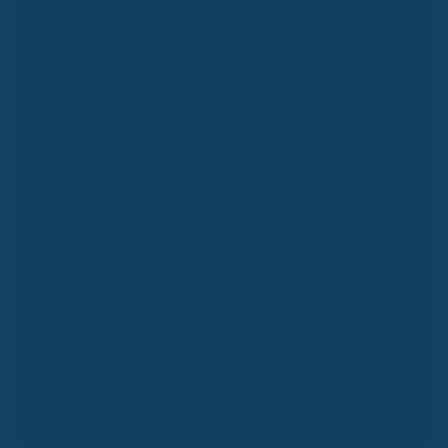
Erstgespräch
Folgeberatung
Presseanfrage
Experten
Produktpartner
Krankenkassen
Arbeitgeber
Pools & Vertriebe