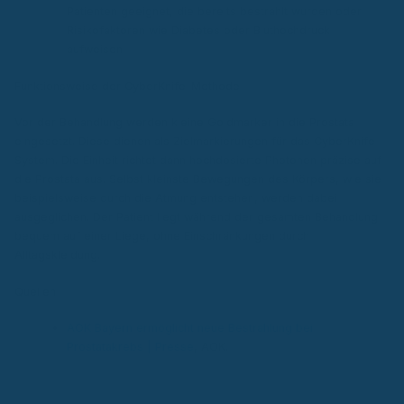
Patienten geeignet, die bereits bestrahlt wurden oder
Risikofaktoren wie Diabetes oder Bluthochdruck
aufweisen.
Funktionsweise der CyberKnife-Methode
Vor der Behandlung werden kleine Goldmarker in die Prostata
eingesetzt. Diese dienen als Zielmarkierungen für das CyberKnife-
System. Die Einheit richtet dann hochdosierte Photonen präzise auf
die Prostata aus. Selbst kleinste Bewegungen des Körpers, wie sie
beispielsweise durch die Atmung entstehen, werden dabei
ausgeglichen. Der Patient liegt während der gesamten Behandlung
bequem auf einer Liege, ohne Einschränkungen durch
Alltagskleidung.
Quellen
AOK Bayern ermöglicht neue Bestrahlung bei
Prostatakrebs | Presse
, AOK.
Autor & Experte