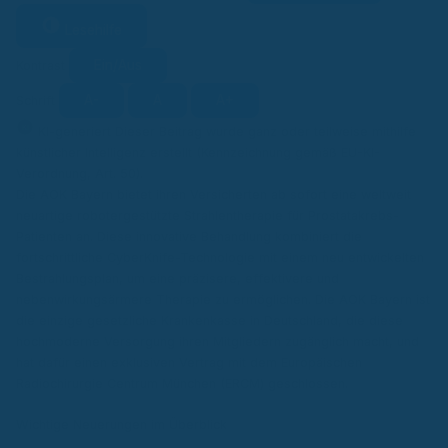
Lesehilfe
Ein/Aus
Kontrast
A-
A
A+
Schrift
KI
KI-generiert
Dieser Beitrag wurde ganz oder teilweise mithilfe
künstlicher Intelligenz erstellt (Kennzeichnung gemäß EU-KI-
Verordnung, Art. 50).
Die AOK Bayern bietet ihren Versicherten ab sofort eine weltweit
neuartige robotergestützte Strahlentherapie für Prostatakrebs-
Patienten an. Diese innovative Behandlung kombiniert die
fortschrittliche CyberKnife-Technologie mit einem neu entwickelten
Bestrahlungsplan, um eine präzisere, effektivere und
nebenwirkungsärmere Therapie zu ermöglichen. Die AOK Bayern ist
die einzige gesetzliche Krankenkasse in Deutschland, die diese
hochmoderne Versorgung ihren Mitgliedern zugänglich macht, und
hat dafür einen exklusiven Vertrag mit dem Europäischen
Radiochirurgie Centrum München (ERCM) geschlossen.
Wichtige Neuerungen im Überblick