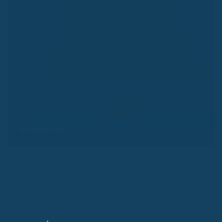
Bonusreminder
Wendewerk Support