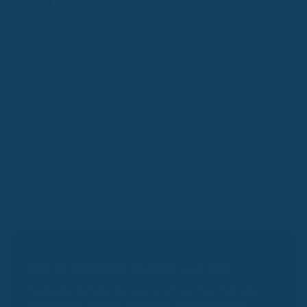
Frage stellen
Expertenprofil
Vollständigkeit, Richtigkeit und Aktualität:
Alle Inhalte
dienen ausschließlich der allgemeinen Information und
ersetzen keine individuelle Beratung. Für Richtigkeit,
Vollständigkeit und Aktualität übernehmen wir keine
Gewähr. Eine Haftung ist – soweit gesetzlich zulässig –
ausgeschlossen. Solltest du Fragen haben, schreib
unserem
Support
.
Kassenvergleich
Finde die Krankenkasse, die wirklich zu dir passt.
Vergleiche Beiträge, Bonusprogramme, Zusatzleistungen
und exklusive Vorteile – kostenlos, unabhängig und in