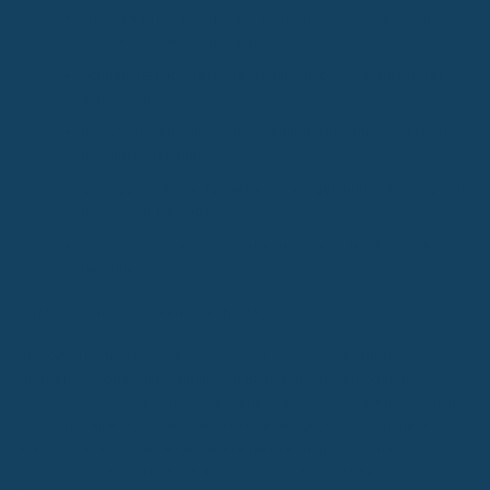
Weltweit erste robotergestützte Strahlentherapie mit
innovativem Behandlungsplan.
Schnellere und präzisere Behandlung mit verbesserter
Bildgebung.
Reduzierte Anzahl der Bestrahlungssitzungen und kürzere
Behandlungsdauer.
Geringeres Risiko für Nebenwirkungen und Schonung von
gesundem Gewebe.
Auch für Patienten mit Vorbestrahlung oder Risikofaktoren
geeignet.
Fortschrittliche CyberKnife-Technologie
Die CyberKnife-Therapie stellt eine fortschrittliche Alternative zu
Operationen oder herkömmlichen Bestrahlungsmethoden bei
Prostatakrebs dar. Die neueste Generation des CyberKnife zeichnet
sich durch eine nochmals verbesserte Bildgebung und höhere
Präzision aus, was eine gezieltere Bestrahlung des Tumors
ermöglicht. Dies wird durch einen speziell entwickelten