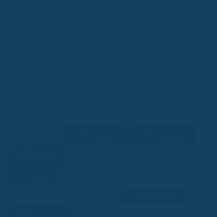
Finanz-App
Berufsunfähigkeitsversicherung: Warum viele Anträge scheitern
Vorlesen
Download
2 Min. Lesezeit
Merken
Teilen
Link kopieren
Facebook
Twitter
LinkedIn
WhatsApp
Lesehilfe