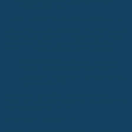
Sonstige Gründe
(11,24 %): Dazu zählen Fälle von
Anfechtung oder Betrug.
Herausforderungen für Menschen mit psychischen Erkrankungen
Psychische Erkrankungen sind mittlerweile die häufigste Ursache für
Berufsunfähigkeit. Dennoch schließen viele Versicherungen diese
Risiken aus oder bieten nur eingeschränkten Schutz an. Eine
Umfrage der Bundespsychotherapeutenkammer zeigt, dass:
Drei von 45 Anbietern
einen Vertrag ablehnen, wenn der
Antragsteller psychotherapeutisch behandelt wurde.
33 Anbieter
die Leistungen stark einschränken, was oft zu
langen Wartezeiten führt.
Diese Diskriminierung führt dazu, dass viele Menschen in
finanziellen Schwierigkeiten geraten, wenn sie aufgrund psychischer
Erkrankungen berufsunfähig werden.
Long-COVID und seine Auswirkungen
Die Corona-Pandemie hat viele Menschen mit Long-COVID