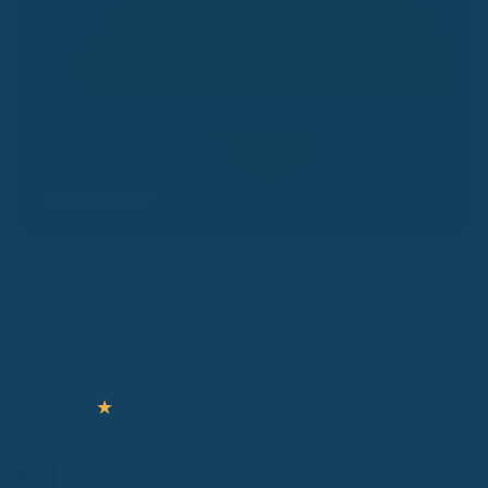
Bonusreminder
Wendewerk Support
★
★
★
★
★
Schreibe uns!
Bei Fragen kontaktiere unseren kostenlosen Support.