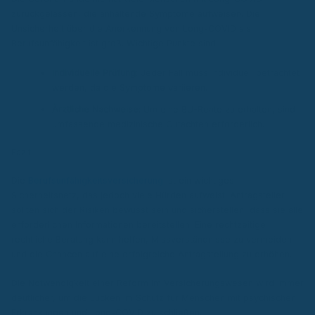
zurückgelassen, die anhaltende Symptome aufweisen. Die
Unsicherheit über die Anerkennung von Long-COVID als
Berufsunfähigkeit ist groß. Wichtige Punkte sind:
Individuelle Prüfung
: Jeder Fall muss individuell betrachtet
werden, da die Symptome variieren.
Ärztliche Nachweise
: Um eine BU-Rente zu erhalten, sind
umfassende medizinische Gutachten erforderlich.
Fazit
Die
Berufsunfähigkeitsversicherung
ist ein wichtiges
Sicherheitsnetz, das jedoch viele Hürden aufweist. Antragsteller
sollten sich der Risiken bewusst sein und sicherstellen, dass sie alle
erforderlichen Informationen bereitstellen. Eine rechtzeitige
rechtliche Beratung kann helfen, Missverständnisse zu vermeiden
und die Chancen auf eine erfolgreiche Antragstellung zu erhöhen.
Die Notwendigkeit einer Reform im Versicherungswesen wird immer
deutlicher, um die Lücken im Schutz für Menschen mit psychischen
Erkrankungen und Long-COVID zu schließen.