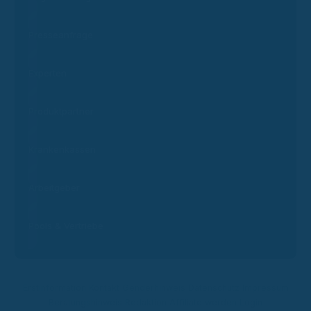
Presseanfrage
Experten
Produktpartner
Krankenkassen
Arbeitgeber
Pools & Vertriebe
Erstinformation
Kontakt
Genderhinweis
Datenschutz
Impressum
Beratungshinweis
Redaktion
Affiliate werden
Login