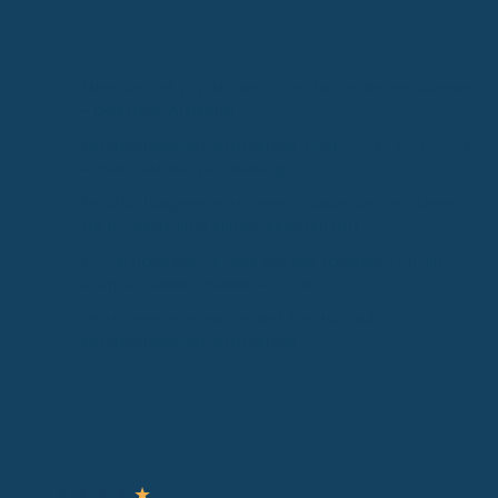
Quellen
Menschen mit psychischen Vorerkrankungen benachteiligt
– Deutsches Ärzteblatt
, Deutsches Ärzteblatt.
Berufsunfähigkeitsversicherung: Long-COVID, Post-COVID
– Wann zahlt die Versicherung?
, Anwalt.de.
Berufsunfähigkeitsversicherung: Warum der Versicherer
die BU-Rente nicht einfach befristen darf
, procontra.
BU-Versicherung: So viele Anträge scheitern – oft aus
überraschenden Gründen – Sparten
, Versicherungsbote.
Versicherungsnehmer verliert Anspruch auf
Berufsunfähigkeitsversicherung
, Anwalt.de.
Autor & Experte
★
★
★
★
★