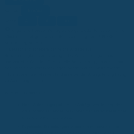
Ein/Aus
Kontrast
A-
A
A+
Schrift
KI
KI-generiert
Dieser Beitrag wurde ganz oder teilweise mithilfe
künstlicher Intelligenz erstellt (Kennzeichnung gemäß EU-KI-
Verordnung, Art. 50).
In Deutschland scheitern zahlreiche Anträge auf
Berufsunfähigkeitsversicherungen (BU-Versicherungen) aus
unerwarteten Gründen. Eine aktuelle Analyse zeigt, dass nicht nur
gesundheitliche Vorerkrankungen, sondern auch unzureichende
Informationen und Missverständnisse bei der Antragstellung häufig
zu Ablehnungen führen.
Wichtige Erkenntnisse
Hohe Ablehnungsquote
: Viele Anträge werden abgelehnt,
oft aufgrund fehlender Reaktionen der Antragsteller oder
unzureichender Nachweise.
Psychische Erkrankungen
: Menschen mit psychischen
Vorerkrankungen haben oft Schwierigkeiten, eine BU-