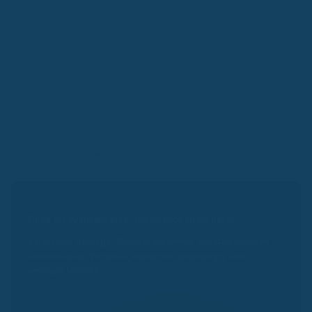
Expertenprofil
Vollständigkeit, Richtigkeit und Aktualität:
Alle Inhalte
dienen ausschließlich der allgemeinen Information und
ersetzen keine individuelle Beratung. Für Richtigkeit,
Vollständigkeit und Aktualität übernehmen wir keine
Gewähr. Eine Haftung ist – soweit gesetzlich zulässig –
ausgeschlossen. Solltest du Fragen haben, schreib
unserem
Support
.
Kassenvergleich
Finde die Krankenkasse, die wirklich zu dir passt.
Vergleiche Beiträge, Bonusprogramme, Zusatzleistungen
und exklusive Vorteile – kostenlos, unabhängig und in
wenigen Minuten.