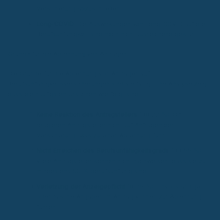
Versicherung abzuschließen.
Long-COVID
: Die Auswirkungen von Long-COVID auf die
Berufsunfähigkeit sind noch nicht ausreichend geklärt.
Gründe für die Ablehnung von Anträgen
Die Gründe für die Ablehnung von Anträgen auf
Berufsunfähigkeitsversicherungen sind vielfältig. Eine Analyse zeigt,
dass die häufigsten Ursachen wie folgt sind:
Keine Reaktion des Antragstellers
(38,22 %): Oft
reagieren Antragsteller nicht auf Anfragen der
Versicherung, was zu einer Ablehnung führt.
Nicht Erreichen des Berufsunfähigkeitsgrads
(33,55 %):
Viele Antragsteller können nicht nachweisen, dass sie zu
mindestens 50 % berufsunfähig sind.
Verletzung der Anzeigepflicht
(8,26 %): Unvollständige
oder falsche Angaben im Antrag können zur Ablehnung
führen.