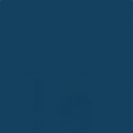
Suchbegriff...
Zum
Inhalt
springen
Start
News & Aktuelle Themen
Berufsunfähigkeitsversicherung: Warum viele Anträge scheitern
News & Aktuelles
Berufsunfähigkeitsversicherung:
Warum viele Anträge scheitern