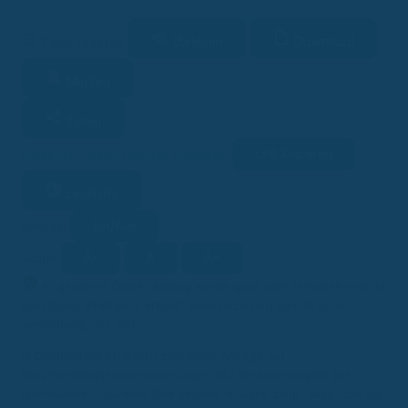
Vorlesen
Download
2 Min. Lesezeit
Merken
Teilen
Link kopieren
Facebook
Twitter
LinkedIn
WhatsApp
Lesehilfe
Ein/Aus
Kontrast
A-
A
A+
Schrift
KI
KI-generiert
Dieser Beitrag wurde ganz oder teilweise mithilfe
künstlicher Intelligenz erstellt (Kennzeichnung gemäß EU-KI-
Verordnung, Art. 50).
In Deutschland scheitern zahlreiche Anträge auf
Berufsunfähigkeitsversicherungen (BU-Versicherungen) aus
unerwarteten Gründen. Eine aktuelle Analyse zeigt, dass nicht nur