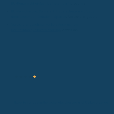
BU-Rente nicht einfach befristen darf
, procontra.
BU-Versicherung: So viele Anträge scheitern – oft aus
überraschenden Gründen – Sparten
, Versicherungsbote.
Versicherungsnehmer verliert Anspruch auf
Berufsunfähigkeitsversicherung
, Anwalt.de.
Autor & Experte
★
★
★
★
★
Ronny Knorr
Zertifizierter Sachverständiger
Experte für gesundheitliche Absicherung und Risikovorsorge
Experte für gesundheitliche Absicherung in gesetzlicher und
privater Krankenversicherung sowie Risiko- und