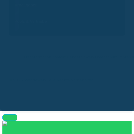
Arbeitgeber
Pools & Vertriebe
Erstinformation
Kontakt
Genderhinweis
Datenschutz
Impres
© 2026 Wendewerk. Alle Rechte vorbehalten.