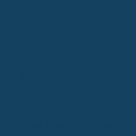
Einkommensschutz. Ich analysiere individuelle Situationen und
entwickle passende Lösungen zum Schutz von Gesundheit,
Einkommen und Existenz.
Versicherbarkeit prüfen
Vertrag prüfen
Termin planen
Frage stellen
Expertenprofil
Vollständigkeit, Richtigkeit und Aktualität:
Alle Inhalte dienen
ausschließlich der allgemeinen Information und ersetzen keine