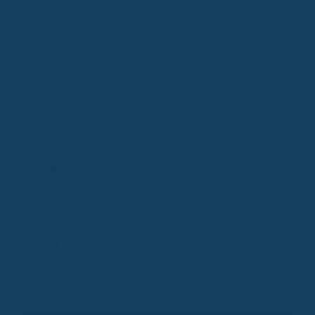
Login
Finanzapp
Topdeals