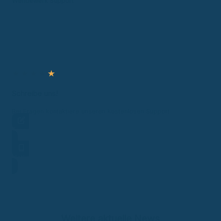
Wendewerk Support
★
★
★
★
★
Schreibe uns!
Bei Fragen kontaktiere unseren kostenlosen Support.
Frage stellen
Hotline
Weitere aktuelle News