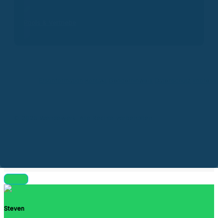
Pools & Vertriebe
Erstinformation
Kontakt
Genderhinweis
Datenschutz
Impres
© 2026 Wendewerk. Alle Rechte vorbehalten.
Steven