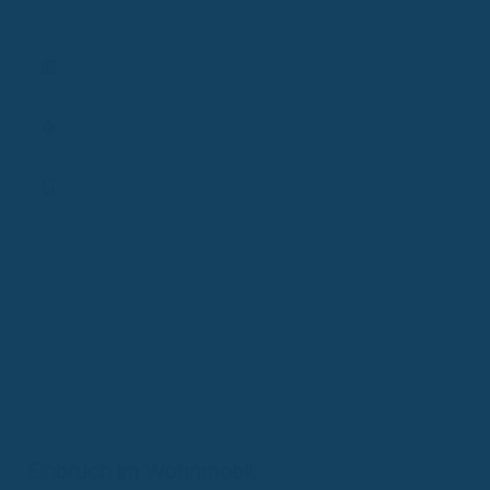
Lupe
Termin vereinbaren
Aktionen
Finanz-App
Einbruch im Wohnmobil: