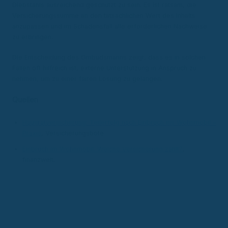
Diebstahls ausreichend geschützt zu sein. Es ist ratsam, die
Versicherungssumme an den tatsächlichen Wert des Inhalts
anzupassen und im Schadensfall alle erforderlichen Nachweise
zu erbringen.
Die Entscheidung des Ombudsmanns zeigt, dass es in solchen
Fällen oft hilfreich ist, externe Unterstützung in Anspruch zu
nehmen, um zu einer fairen Lösung zu gelangen.
Quellen
Hausratversicherung: Teilerfolg nach Einbruch ins Wohnmobil –
Praxis
, Versicherungsbote.
Einbruch im Wohnmobil: Welche Versicherung zahlt?
,
finanzwelt.
Autor & Experte