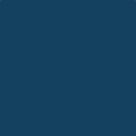
Suchbegriff...
Zum
Inhalt
springen
Start
News & Aktuelle Themen
Einbruch im Wohnmobil: Versicherungsschutz unter der Lupe
News & Aktuelles
Einbruch im Wohnmobil:
Versicherungsschutz unter der