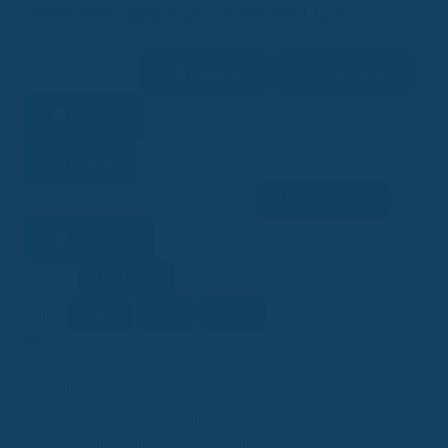
Versicherungsschutz unter der Lupe
Vorlesen
Download
2 Min. Lesezeit
Merken
Teilen
Link kopieren
Facebook
Twitter
LinkedIn
WhatsApp
Lesehilfe
Ein/Aus
Kontrast
A-
A
A+
Schrift
KI
KI-generiert
Dieser Beitrag wurde ganz oder teilweise mithilfe
künstlicher Intelligenz erstellt (Kennzeichnung gemäß EU-KI-
Verordnung, Art. 50).
In einem aktuellen Fall, der die Aufmerksamkeit auf die
Versicherungsbedingungen für Wohnmobile lenkt, wurde eine