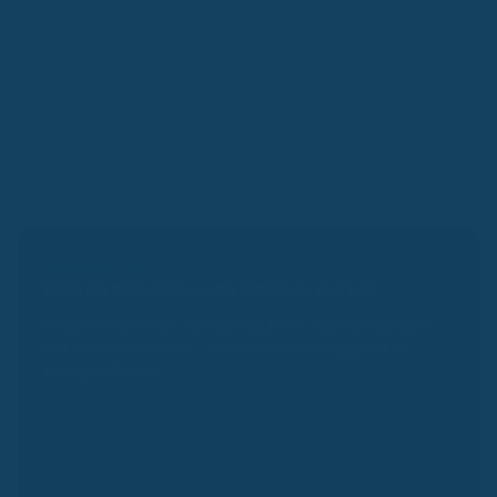
Vollständigkeit, Richtigkeit und Aktualität:
Alle Inhalte
dienen ausschließlich der allgemeinen Information und
ersetzen keine individuelle Beratung. Für Richtigkeit,
Vollständigkeit und Aktualität übernehmen wir keine
Gewähr. Eine Haftung ist – soweit gesetzlich zulässig –
ausgeschlossen. Solltest du Fragen haben, schreib
unserem
Support
.
Kassenvergleich
Finde die Krankenkasse, die wirklich zu dir passt.
Vergleiche Beiträge, Bonusprogramme, Zusatzleistungen
und exklusive Vorteile – kostenlos, unabhängig und in
wenigen Minuten.