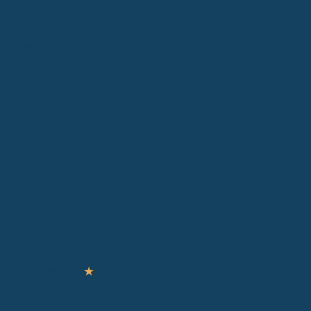
darauf zu achten, ob grob fahrlässig verursachte Schäden
abgedeckt sind.
Quellen
Hausrat und Haftpflicht – Enorme Preisunterschiede bei
Haushaltsversicherungen – Kassensturz Espresso
,
Schweizer Radio und Fernsehen.
Hausrat- und Privathaftpflichtschutz: Was taugt die neue
Kombiversicherung von Lemonade?
, Stiftung Warentest.
Hausratversicherungen im Test: Teure Verträge kosten
viermal so viel
, nTV.
Autor & Experte
★
★
★
★
★
Ronny Knorr
Zertifizierter Sachverständiger