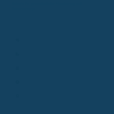
Experte für gesundheitliche Absicherung und
Risikovorsorge
Experte für gesundheitliche Absicherung in gesetzlicher
und privater Krankenversicherung sowie Risiko- und
Einkommensschutz. Ich analysiere individuelle Situationen
und entwickle passende Lösungen zum Schutz von
Gesundheit, Einkommen und Existenz.
Versicherbarkeit prüfen
Vertrag prüfen
Termin planen
Frage stellen
Expertenprofil