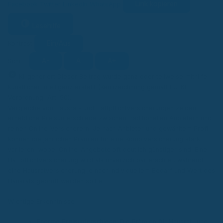
Link kopieren
Facebook
Twitter
LinkedIn
WhatsApp
Lesehilfe
Ein/Aus
Kontrast
A-
A
A+
Schrift
KI
KI-generiert
Dieser Beitrag wurde ganz oder teilweise mithilfe
künstlicher Intelligenz erstellt (Kennzeichnung gemäß EU-KI-
Verordnung, Art. 50).
Vergleiche von Hausrat- und Haftpflichtversicherungen zeigen
erhebliche Preisunterschiede zwischen traditionellen Anbietern und
reinen Online-Versicherern. Je nach Anbieter und gewähltem Profil
können die jährlichen Prämien für eine Kombiversicherung stark
variieren, wobei Online-Angebote oft deutlich günstiger sind. Eine
Haftpflichtversicherung wird als unverzichtbar erachtet, während
eine Hausratversicherung je nach individuellem Bedarf und Wert des
Hausrats geprüft werden sollte.
Wichtige Erkenntnisse
Enorme Preisunterschiede:
Die Prämien für Hausrat- und