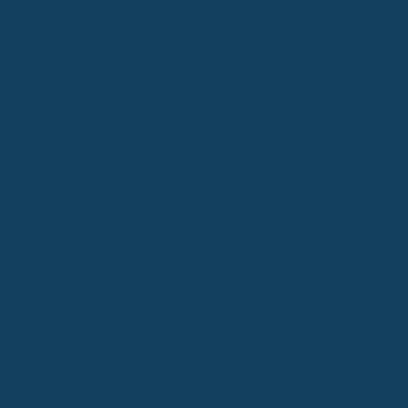
Haftpflichtversicherungen können sich je nach Anbieter um
ein Vielfaches unterscheiden.
Online vs. Traditionell:
Online-Versicherer sind in der
Regel deutlich günstiger als Anbieter mit persönlicher
Beratung vor Ort.
Haftpflicht ist ein Muss:
Eine private
Haftpflichtversicherung wird als essenziell angesehen, um
hohe Schadenssummen abdecken zu können.
Hausrat individuell prüfen:
Die Notwendigkeit einer
Hausratversicherung hängt vom Wert des eigenen
Hausrats ab.
Kleingedrucktes beachten:
Wichtige Details wie die
Versicherung von E-Bikes oder die Mitversicherung von
Kindern sollten genau geprüft werden.
Preisunterschiede bei Kombiversicherungen
Ein Vergleich von Hausrat- und Haftpflichtversicherungen,
durchgeführt von "Kassensturz" und dem Versicherungszentrum