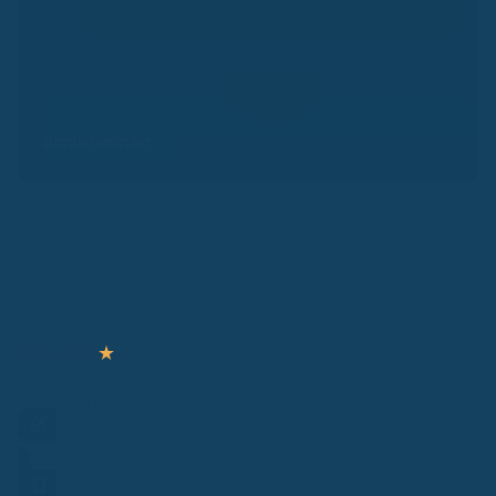
Bonusreminder
Wendewerk Support
★
★
★
★
★
Schreibe uns!
Bei Fragen kontaktiere unseren kostenlosen Support.
Frage stellen