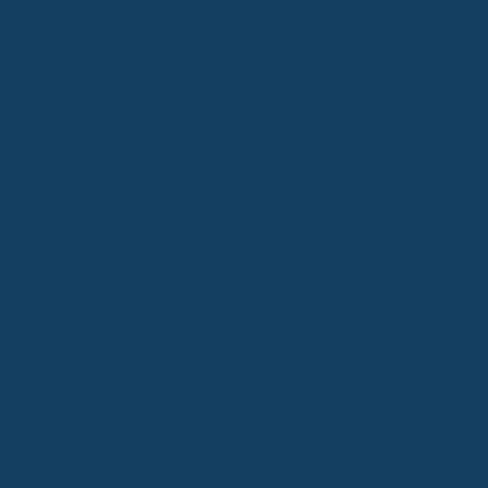
(VZ), offenbart signifikante Preisunterschiede. Für ein Paar mit
eigenem Haus und einem Hausrat von 220.000 Franken zahlten die
teuersten Anbieter wie Axa und Zurich über 700 Franken pro Jahr
für die Kombiversicherung. Demgegenüber stand der Online-
Anbieter Smile direct mit knapp 370 Franken Jahresprämie als
Testsieger. Ähnlich verhält es sich beim Profil eines Single-
Haushalts in einer Mietwohnung: Hier kostete die Versicherung bei
Zurich und Mobiliar fast 350 Franken, während Baloise mit 192
Franken am günstigsten war.
Warum sind Online-Angebote günstiger?
Die Preisdifferenzen lassen sich durch die unterschiedlichen
Geschäftsmodelle erklären. Traditionelle Versicherer bieten oft
persönliche Beratung vor Ort und direkten Ansprechpartner im
Schadenfall, was höhere Kosten verursacht. Online-Anbieter
verzichten auf diese persönlichen Strukturen und wickeln die
Prozesse digital ab, was zu niedrigeren Prämien führt.
Brauche ich beides? Haftpflicht ja, Hausrat überdenken
Eine Haftpflichtversicherung wird von Experten als unverzichtbar