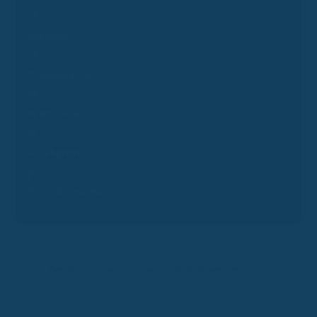
Experten
Produktpartner
Krankenkassen
Arbeitgeber
Pools & Vertriebe
Erstinformation
Kontakt
Genderhinweis
Datenschutz
Impressum
Beratungshinweis
Redaktion
Affiliate werden
Login
© 2026 Wendewerk. Alle Rechte vorbehalten.