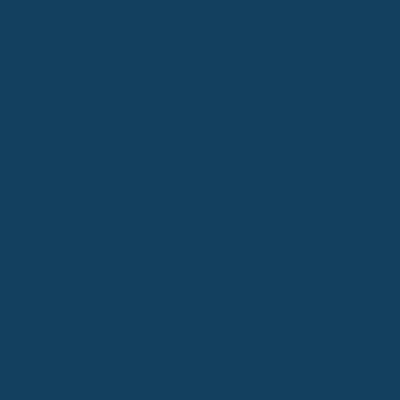
eingestuft. Sie deckt Schäden ab, die das eigene Vermögen
übersteigen könnten, wie beispielsweise bei einem schweren
Verkehrsunfall mit dem Fahrrad oder E-Scooter. Eine
Hausratversicherung ist hingegen nicht für jeden zwingend
notwendig. Personen mit geringem Hausrat, wie z.B. Studenten mit
gebrauchten Möbeln, könnten darauf verzichten oder nur bestimmte
Wertgegenstände separat versichern.
Das Kleingedruckte ist entscheidend
Bei Versicherungsverträgen ist es unerlässlich, das Kleingedruckte
zu lesen. Bestimmte Gegenstände oder Situationen sind
möglicherweise nicht oder nur eingeschränkt versichert. Dazu
gehören beispielsweise E-Bikes (insbesondere solche mit hoher
Unterstützung), Schäden durch Kleintiere bei manchen Anbietern,
oder die Mitversicherung von Kindern nach Erreichen der
Volljährigkeit oder Abschluss der Ausbildung. Auch Schäden in
Ferienwohnungen oder durch private Drohnen können
ausgeschlossen sein. Bei teuren Gegenständen über 2.000 Euro ist
oft eine separate Meldung und Zusatzversicherung nötig, was bei
manchen Online-Angeboten umständlich sein kann. Ebenso ist