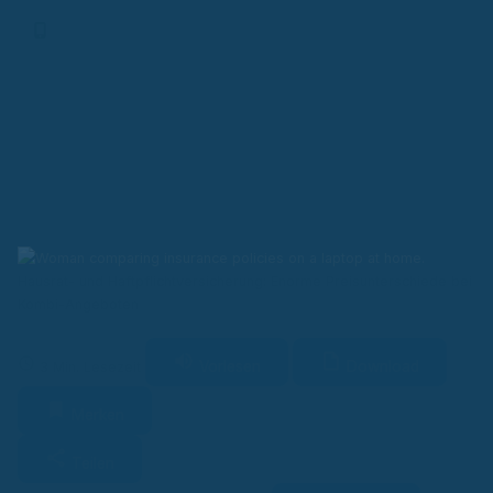
Finanz-App
Hausrat- und Haftpflichtversicherung: Enorme Preisunterschiede bei
Kombi-Angeboten
Vorlesen
Download
3 Min. Lesezeit
Merken
Teilen