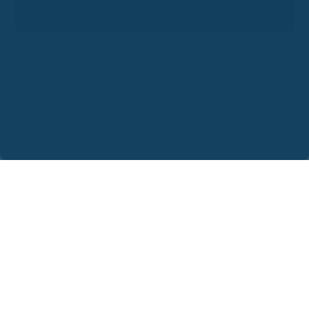
Erstinformation
Kontakt
Genderhinweis
Datenschutz
Impressum
Beratungshinweis
Redaktion
Affiliate werden
Login
© 2026 Wendewerk. Alle Rechte vorbehalten.
Steven
Wendewerk Support
Wir benötigen deine Einwilligung
Ich willige ein, dass meine
Daten zur Bearbeitung meiner Anfrage über den Messenger-Dienst
WhatsApp verarbeitet werden. Weitere Informationen finde ich in
den
"Datenschutzbestimmungen"
.