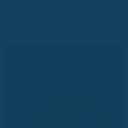
dienen ausschließlich der allgemeinen Information und
ersetzen keine individuelle Beratung. Für Richtigkeit,
Vollständigkeit und Aktualität übernehmen wir keine
Gewähr. Eine Haftung ist – soweit gesetzlich zulässig –
ausgeschlossen. Solltest du Fragen haben, schreib
unserem
Support
.
Kassenvergleich
Finde die Krankenkasse, die wirklich zu dir passt.
Vergleiche Beiträge, Bonusprogramme, Zusatzleistungen
und exklusive Vorteile – kostenlos, unabhängig und in
wenigen Minuten.