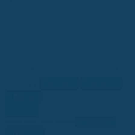
Finanz-App
Hausratversicherung nach einem Brand: So handeln Sie richtig
Vorlesen
Download
2 Min. Lesezeit
Merken
Teilen
Link kopieren
Facebook
Twitter
LinkedIn
WhatsApp
Lesehilfe