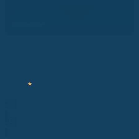
Bonusreminder
Wendewerk Support
★
★
★
★
★
Schreibe uns!
Bei Fragen kontaktiere unseren kostenlosen Support.
Frage stellen
Hotline