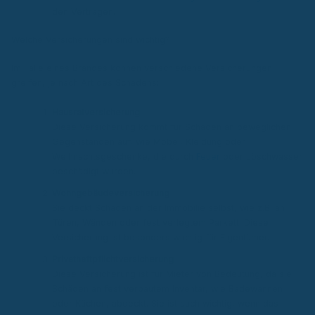
den Verträgen.
Welche Versicherungen sind wichtig?
Im Falle eines Brandes können verschiedene Versicherungen
greifen, je nach Art des Schadens:
Hausratversicherung
Diese Versicherung kommt für Schäden an beweglichen
Gegenständen auf, wie Möbel, Kleidung oder
Weihnachtsgeschenke, die durch
Feuer
oder Löschwasser
beschädigt wurden.
Wohngebäudeversicherung
Sie deckt Schäden an der Immobilie selbst, wie z.B. an
Türen, Wänden oder fest verlegtem Parkett. Diese
Versicherung ist besonders wichtig für Eigentümer.
Privathaftpflichtversicherung
Diese Versicherung ist für Mieter von Bedeutung, da sie
Schäden an fest verbautem Inventar, wie Badewannen
oder Küchen, abdeckt. Sie ist auch wichtig, wenn das