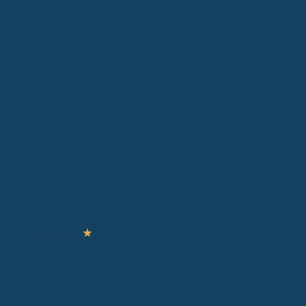
sich vor finanziellen Verlusten zu schützen. Informieren Sie sich
über die verschiedenen Versicherungsarten und handeln Sie
proaktiv, um im Ernstfall gut abgesichert zu sein.
Quellen
Brandschaden zur Weihnachtszeit: Welche Versicherung
zahlt?
, Merkur.
Wann die Versicherung nach einem Feuer zahlt – und wann
nicht
, Badische Neueste Nachrichten.
Autor & Experte
★
★
★
★
★
Ronny Knorr
Zertifizierter Sachverständiger
Experte für gesundheitliche Absicherung und
Risikovorsorge