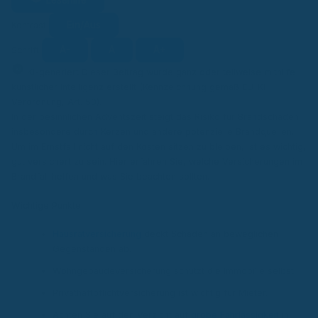
Ein/Aus
Kontrast
A-
A
A+
Schrift
KI
KI-generiert
Dieser Beitrag wurde ganz oder teilweise mithilfe
künstlicher Intelligenz erstellt (Kennzeichnung gemäß EU-KI-
Verordnung, Art. 50).
In der besinnlichen Adventszeit steigt das Risiko für Brandschäden,
insbesondere durch Kerzen und andere potenzielle Brandquellen.
Um im Ernstfall nicht auf den Kosten sitzen zu bleiben, ist es wichtig,
gut versichert zu sein. Hier erfahren Sie, welche Versicherungen im
Brandfall helfen und was Sie beachten sollten.
Wichtige Punkte
Hausratversicherung
deckt Schäden an beweglichen
Gegenständen ab.
Wohngebäudeversicherung schützt die Immobilie selbst.
Privathaftpflichtversicherung ist wichtig für Mieter.
Achten Sie auf den Verzicht auf
grobe Fahrlässigkeit
in