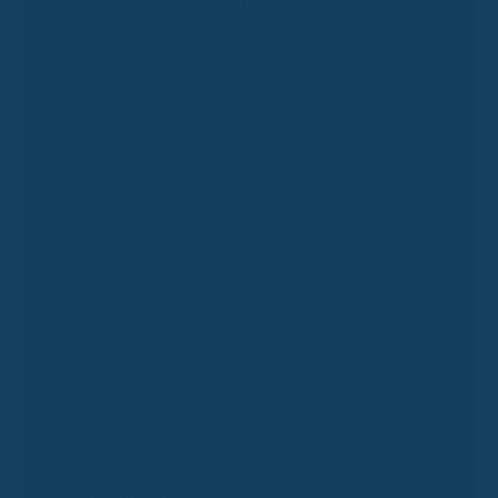
Wir laden dich herzlich zum Termin ein. Wähle aus
folgenden Terminoptionen:
Erstgespräch
Folgeberatung
Presseanfrage
Experten
Produktpartner
Krankenkassen
Arbeitgeber
Pools & Vertriebe