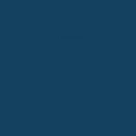
Wichtige Hinweise zur Versicherung
Es ist ratsam, bei der Auswahl Ihrer Versicherungen auf folgende
Punkte zu achten:
Verzicht auf grobe
Fahrlässigkeit
: Stellen Sie sicher, dass
Ihre Versicherung im Falle von grober Fahrlässigkeit, wie
unbeaufsichtigten Kerzen, nicht die Zahlung verweigert.
Deckungssummen
: Überprüfen Sie, ob die
Deckungssummen Ihrer Versicherungen ausreichend sind,
um im Ernstfall alle Schäden abzudecken.
Regelmäßige Überprüfung
: Überprüfen Sie regelmäßig
Ihre Versicherungen und passen Sie diese an
Veränderungen in Ihrem Leben an, wie z.B. Umzüge oder
größere Anschaffungen.
Fazit
Ein Brand kann verheerende Folgen haben, besonders in der
Weihnachtszeit. Eine umfassende Versicherung ist unerlässlich, um