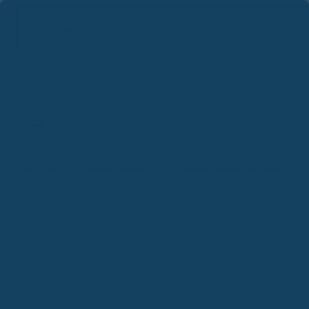
Suchbegriff...
Zum
Inhalt
springen
Start
News & Aktuelle Themen
Kfz-Versicherung: So sparen Sie bares Geld – Experten verraten die besten
Tipps
News & Aktuelles
Kfz-Versicherung: So sparen Sie
bares Geld – Experten verraten