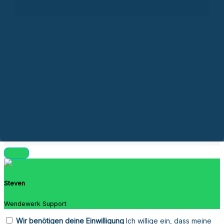
Erstinformation
Kontakt
Genderhinweis
Datenschutz
Impres
© 2026 Wendewerk. Alle Rechte vorbehalten.
Steven
Wendewerk Support
Wir benötigen deine Einwilligung
Ich willige ein, dass meine