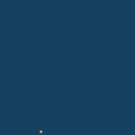
Quellen
Kfz-Versicherung: Diese Angaben senken Ihre Prämie sofort
,
PC-WELT.
So sparen Fahranfänger rund 20 Prozent bei der Kfz-
Versicherung
, Presseportal.
Kfz-Versicherung: Das große Potenzial der Werkstattbindung
,
procontra.
Kfz-Versicherung: So nutzen Sie die Schadenfreiheitsklasse
richtig – und sparen
, FOCUS online.
Werkstattbindung in der Kfz-Versicherung: Das sagen
,
AssCompact.
Autor & Experte
★
★
★
★
★