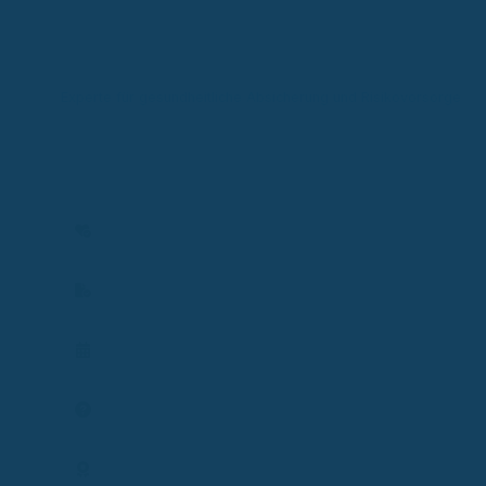
Ronny Knorr
Zertifizierter Sachverständiger
Experte für gesundheitliche Absicherung und Risikovorsorge
Experte für gesundheitliche Absicherung in gesetzlicher und
privater Krankenversicherung sowie Risiko- und
Einkommensschutz. Ich analysiere individuelle Situationen und
entwickle passende Lösungen zum Schutz von Gesundheit,
Einkommen und Existenz.
Versicherbarkeit prüfen
Vertrag prüfen
Termin planen
Frage stellen