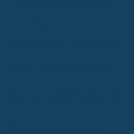
Werkstattbindung in Erwägung ziehen:
Die Nutzung von
Partnerwerkstätten des Versicherers kann die Jahresprämie
signifikant senken.
Zusatzleistungen kritisch prüfen:
Zusätzlicher Schutz wie
erweiterter Wildschutz oder
Rabattschutz
erhöht die Kosten.
Überlegen Sie, welche Leistungen Sie wirklich benötigen.
Die Schadenfreiheitsklasse (SF-Klasse) optimal nutzen
Die SF-Klasse ist ein zentraler Faktor für die Beitragsberechnung.
Je länger Sie unfallfrei fahren, desto höher Ihre SF-Klasse und
desto niedriger Ihre Beiträge. Fahranfänger starten oft in SF-
Klasse 0, können aber durch bestimmte Optionen wie das
"begleitete Fahren ab 17" oder die "Junge Fahrer Police" besser
eingestuft werden. Eine Übertragung der SF-Klasse von Eltern
oder Großeltern ist unter bestimmten Voraussetzungen möglich
und kann erhebliche Rabatte bringen. Nach einem Unfall droht
eine Rückstufung, die durch einen
Rabattschutz
oder den
Rückkauf des Schadens vermieden werden kann.
Werkstattbindung: Ein Sparpotenzial mit Haken?