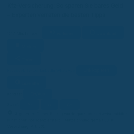
Kfz-Versicherung: So sparen Sie bares Geld
– Experten verraten die besten Tipps
Vorlesen
Download
2 Min. Lesezeit
Merken
Teilen
Link kopieren
Facebook
Twitter
LinkedIn
WhatsApp
Lesehilfe
Ein/Aus
Kontrast
A-
A
A+
Schrift
KI
KI-generiert
Dieser Beitrag wurde ganz oder teilweise mithilfe
künstlicher Intelligenz erstellt (Kennzeichnung gemäß EU-KI-
Verordnung, Art. 50).