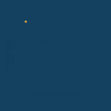
★
★
★
★
★
Schreibe uns!
Bei Fragen kontaktiere unseren kostenlosen Support.
Frage stellen
Hotline
Weitere aktuelle News