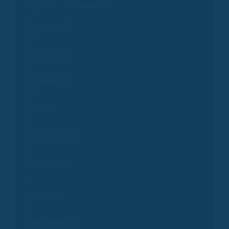
folgenden Terminoptionen:
Erstgespräch
Folgeberatung
Presseanfrage
Experten
Produktpartner
Krankenkassen
Arbeitgeber
Pools & Vertriebe