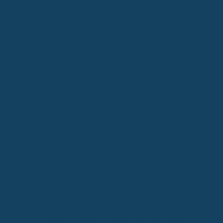
Obwohl die Programme finanziell attraktiv sein können, nutzen viele
Versicherte sie nicht. Gründe dafür sind mangelnde Kenntnis der
Konditionen, eine Unterschätzung des Ertrags oder die Sorge vor
bürokratischem Aufwand. Bei Menschen, die Bürgergeld oder
Sozialhilfe beziehen, können Bonuszahlungen unter Umständen als
Einkommen angerechnet werden, was eine Prüfung der Bescheide
ratsam macht. Auch bei privat Versicherten können Bonuszahlungen
unter Umständen den Sonderausgabenabzug mindern, weshalb eine
genaue Prüfung ratsam ist.
Digitale Erleichterungen
Moderne Bonus-Apps von Krankenkassen senken die
Teilnahmehürden erheblich. Sie ermöglichen die einfache
Dokumentation von Aktivitäten, das Hochladen von Nachweisen und
bieten oft eine Übersicht über erreichte Boni. Teilweise lassen sich
sogar Fitness-Tracker integrieren, sodass Aktivitäten automatisch
erfasst werden.
Quellen
Frist läuft ab: Jetzt noch den Bonus der Krankenkasse