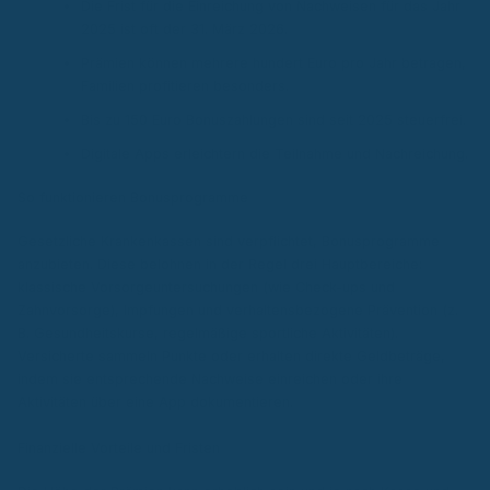
Die Frist für die Einreichung von Nachweisen für das Jahr
2025 ist oft der 31. März 2026.
Prämien können mehrere hundert Euro pro Jahr betragen,
Familien profitieren besonders.
Bis zu 150 Euro Bonuszahlungen sind seit 2025 steuerfrei.
Digitale Apps erleichtern die Teilnahme und Nachreichung.
So funktionieren Bonusprogramme
Gesetzliche Krankenkassen sind verpflichtet, Bonusprogramme
anzubieten. Diese belohnen in der Regel drei Hauptbereiche:
klassische Vorsorgeuntersuchungen (wie Check-ups und
Zahnvorsorge), Impfungen und verhaltensbezogene Prävention (z.
B. Gesundheitskurse, regelmäßige sportliche Aktivitäten).
Versicherte sammeln Punkte oder erhalten direkte Geldbeträge,
indem sie entsprechende Nachweise einreichen oder ihre
Aktivitäten über eine App dokumentieren.
Finanzielle Vorteile und Fristen