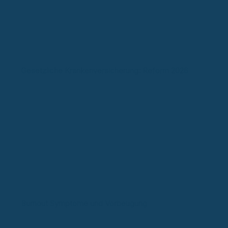
Gesetzliche Krankenversicherung: Reform 2026
Burnout Symptome und Vorbeugung