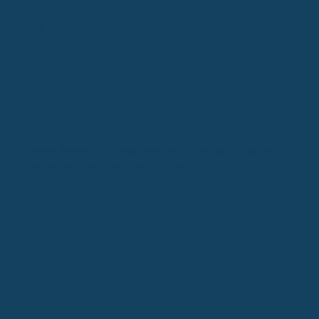
Neue Regeln für medizinisches Cannabis: Was GKV-
Versicherte jetzt wissen müssen