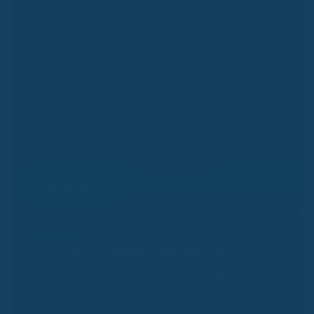
Kassenvergleich
Kassenalarm
Bleib uptodate und v
erpasse keine Änderungen.
Erhalte automatisch eine Nachricht bei Beitragsänderungen,
neuen Bonusprogrammen, Satzungsleistungen oder
wichtigen Fristen.