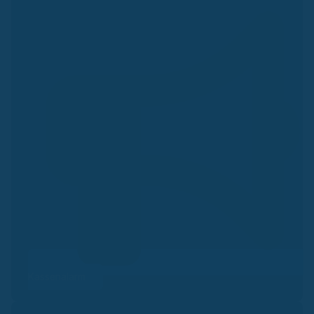
Kassenalarm