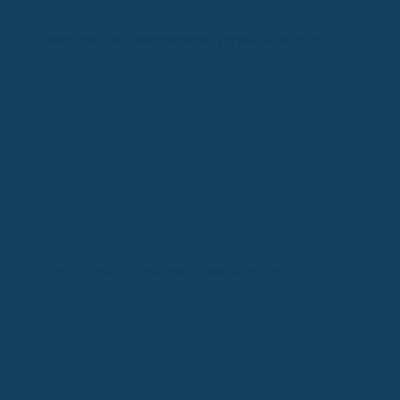
Elektronische Patientenakte: Vorteile & Nutzung
Bluthochdruck: Ursachen & Behandlung