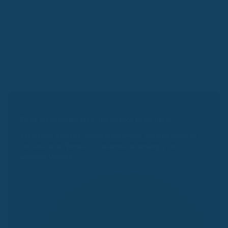
Vollständigkeit, Richtigkeit und Aktualität:
Alle Inhalte
dienen ausschließlich der allgemeinen Information und
ersetzen keine individuelle Beratung. Für Richtigkeit,
Vollständigkeit und Aktualität übernehmen wir keine
Gewähr. Eine Haftung ist – soweit gesetzlich zulässig –
ausgeschlossen. Solltest du Fragen haben, schreib
unserem
Support
.
Kassenvergleich
Finde die Krankenkasse, die wirklich zu dir passt.
Vergleiche Beiträge, Bonusprogramme, Zusatzleistungen
und exklusive Vorteile – kostenlos, unabhängig und in
wenigen Minuten.