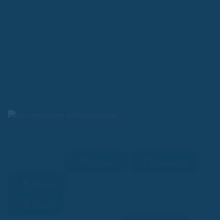
Finanz-App
Krankenkassen verklagen Bund: Milliardenforderung wegen
Bürgergeld-Kosten
Vorlesen
Download
2 Min. Lesezeit
Merken
Teilen