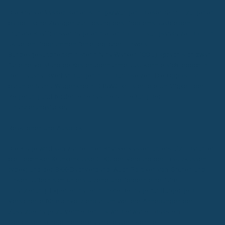
Die Krankenkassen sehen sich gezwungen, diesen Schritt zu gehen,
da politische Zusagen zur Lösung des Problems ausbleiben.
Frühere Koalitionsverträge enthielten noch Lösungsansätze, doch in
aktuellen Programmen fehle jeglicher Hinweis.
Bundesgesundheitsministerin Nina Warken (CDU) sprach sich zwar
für eine vollständige Kostenübernahme aus, konnte sich jedoch in
den Haushaltsverhandlungen nicht durchsetzen. Die Opposition,
darunter Sahra Wagenknecht (BSW), kritisiert die Untätigkeit der
Regierung und fordert eine rasche Schließung der
Finanzierungslücke.
Reaktionen und Ausblick
Die Klage wird von zahlreichen Krankenkassen unterstützt, darunter
die Techniker Krankenkasse (TK), der Verband der Ersatzkassen
(vdek) und der BKK-Dachverband. Auch Politiker von Grünen und
Linken äußern sich unterstützend und fordern eine faire
Finanzierung. Experten halten höhere Beiträge für Bürgergeld-
Versicherte für nachvollziehbar, um weitere Anhebungen der
Zusatzbeiträge zu vermeiden. Es wird erwartet, dass ein
Gerichtsentscheid mehrere Jahre dauern könnte.