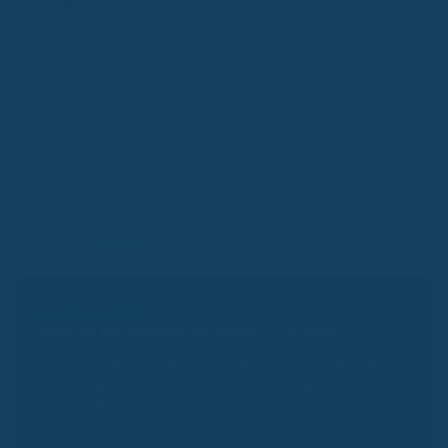
Expertenprofil
Vollständigkeit, Richtigkeit und Aktualität:
Alle Inhalte
dienen ausschließlich der allgemeinen Information und
ersetzen keine individuelle Beratung. Für Richtigkeit,
Vollständigkeit und Aktualität übernehmen wir keine
Gewähr. Eine Haftung ist – soweit gesetzlich zulässig –
ausgeschlossen. Solltest du Fragen haben, schreib
unserem
Support
.
Kassenvergleich
Finde die Krankenkasse, die wirklich zu dir passt.
Vergleiche Beiträge, Bonusprogramme, Zusatzleistungen
und exklusive Vorteile – kostenlos, unabhängig und in
wenigen Minuten.