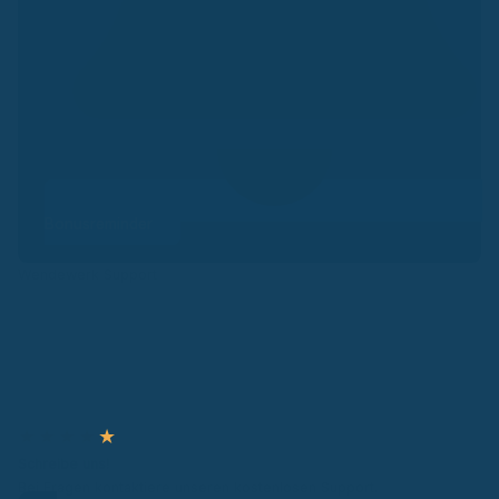
Bonusreminder
Wendewerk Support
★
★
★
★
★
Schreibe uns!
Bei Fragen kontaktiere unseren kostenlosen Support.