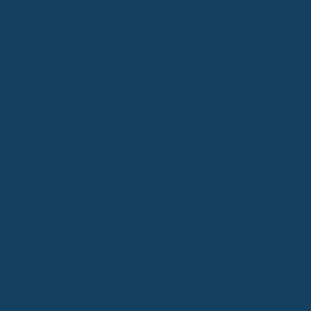
Gesundheitskosten für Bürgergeld-Empfänger nicht
nachzukommen.
Die aktuelle Finanzierungslücke wird auf rund zehn
Milliarden Euro pro Jahr geschätzt.
Die Klage soll vor dem Landessozialgericht Nordrhein-
Westfalen eingereicht werden, mit der Hoffnung auf
Weiterleitung an das Bundesverfassungsgericht.
Die Finanzierungslücke im Detail
Der GKV-Spitzenverband kritisiert, dass der Bund im Jahr 2022
lediglich eine monatliche Pauschale von 108,48 Euro pro
Bürgergeldempfänger zahlte. Um die tatsächlichen Ausgaben der
Krankenkassen zu decken, wären jedoch rund 311 Euro monatlich
notwendig gewesen. Diese Differenz belastet die gesetzlich
Versicherten und ihre Arbeitgeber erheblich, was zu höheren
Arbeitskosten und geringerem Nettoverdienst für Arbeitnehmer
führt.
Politische Hintergründe und Kritik