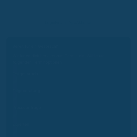
Login
Finanz-App
Aktionen
Bereit für ein Gespräch?
Wir laden dich herzlich zum Termin ein. Wähle aus
folgenden Terminoptionen:
Erstgespräch
Folgeberatung
Presseanfrage
Experten