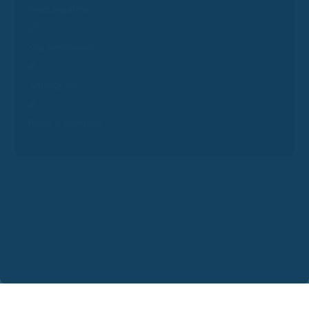
Produktpartner
Krankenkassen
Arbeitgeber
Pools & Vertriebe
Erstinformation
Kontakt
Genderhinweis
Datenschutz
Impressum
Beratungshinweis
Redaktion
Affiliate werden
Login
© 2026 Wendewerk. Alle Rechte vorbehalten.