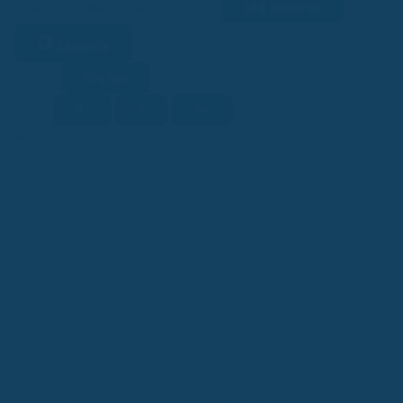
Link kopieren
Facebook
Twitter
LinkedIn
WhatsApp
Lesehilfe
Ein/Aus
Kontrast
A-
A
A+
Schrift
KI
KI-generiert
Dieser Beitrag wurde ganz oder teilweise mithilfe
künstlicher Intelligenz erstellt (Kennzeichnung gemäß EU-KI-
Verordnung, Art. 50).
Die gesetzlichen Krankenkassen (GKV) planen eine Klage gegen die
Bundesrepublik Deutschland, um die Unterfinanzierung der
Gesundheitskosten für Bürgergeld-Empfänger auszugleichen. Der
GKV-Spitzenverband fordert vom Bund Nachzahlungen in
Milliardenhöhe, da die aktuellen Pauschalen die tatsächlichen
Ausgaben nicht decken. Dies führe zu einer Mehrbelastung der
Beitragszahler und Arbeitgeber.
Kassen fordern zehn Milliarden Euro vom Bund
Die Krankenkassen werfen dem Bund vor, seiner
Verpflichtung zur vollständigen Finanzierung der