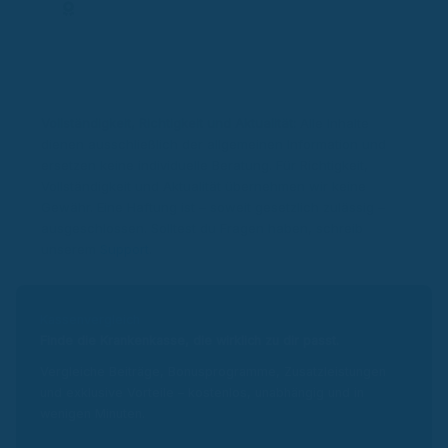
Expertenprofil
Vollständigkeit, Richtigkeit und Aktualität:
Alle Inhalte
dienen ausschließlich der allgemeinen Information und
ersetzen keine individuelle Beratung. Für Richtigkeit,
Vollständigkeit und Aktualität übernehmen wir keine
Gewähr. Eine Haftung ist – soweit gesetzlich zulässig –
ausgeschlossen. Solltest du Fragen haben, schreib
unserem
Support
.
Kassenvergleich
Finde die Krankenkasse, die wirklich zu dir passt.
Vergleiche Beiträge, Bonusprogramme, Zusatzleistungen
und exklusive Vorteile – kostenlos, unabhängig und in
wenigen Minuten.