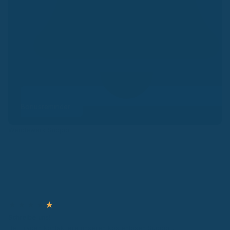
Bonusreminder
Wendewerk Support
★
★
★
★
★
Schreibe uns!
Bei Fragen kontaktiere unseren kostenlosen Support.