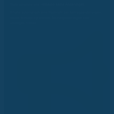
Bleib uptodate und v
erpasse keine Änderungen.
Erhalte automatisch eine Nachricht bei Beitragsänderungen,
neuen Bonusprogrammen, Satzungsleistungen oder
wichtigen Fristen.