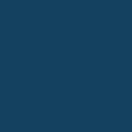
Hitze und Gesundheit: Was Sie wissen müssen