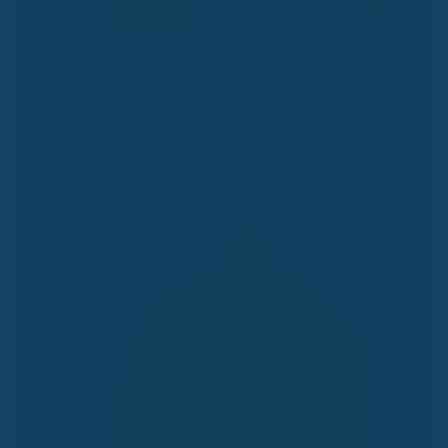
Kassenalarm
Bonusreminder
Verschenke nie wieder bis zu 2.000 €
Kassenbonus.
Wir erinnern dich rechtzeitig an alle wichtigen Fristen und
Bonusnachweise – kostenlos und automatisch.