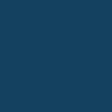
Krankenkassen bleiben ungenutzt.
Die Frist für die Einreichung von Nachweisen für das Jahr
2025 ist oft der 31. März 2026.
Bonusprogramme belohnen gesundheitsbewusstes
Verhalten wie Vorsorgeuntersuchungen, Impfungen und
Präventionskurse.
Familien können besonders profitieren, da jedes Mitglied
einen eigenen Anspruch haben kann.
Bis zu 150 Euro an Bonuszahlungen sind seit 2025
steuerfrei.
Was sind Krankenkassen-Bonusprogramme?
Gesetzliche Krankenkassen sind verpflichtet, Bonusprogramme
anzubieten, die gesundheitsbewusstes Verhalten fördern. Dies kann
die Teilnahme an Vorsorgeuntersuchungen, Impfungen,
Präventionskursen oder regelmäßige sportliche Aktivitäten
umfassen. Versicherte sammeln Punkte oder erhalten direkte
Geldbeträge für diese Maßnahmen. Die Ausgestaltung variiert je