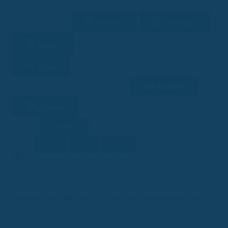
Vorlesen
Download
2 Min. Lesezeit
Merken
Teilen
Link kopieren
Facebook
Twitter
LinkedIn
WhatsApp
Lesehilfe
Ein/Aus
Kontrast
A-
A
A+
Schrift
KI
KI-generiert
Dieser Beitrag wurde ganz oder teilweise mithilfe
künstlicher Intelligenz erstellt (Kennzeichnung gemäß EU-KI-
Verordnung, Art. 50).
Steigende PKV-Beiträge 2026: Was Versicherte wissen sollten
Die private Krankenversicherung (PKV) steht vor einer deutlichen