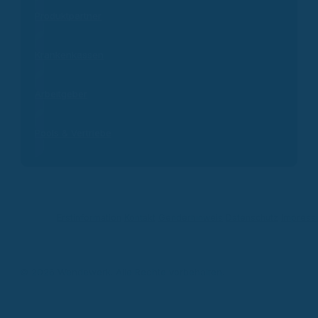
Produktpartner
Krankenkassen
Arbeitgeber
Pools & Vertriebe
Erstinformation
Kontakt
Genderhinweis
Datenschutz
Impres
© 2026 Wendewerk. Alle Rechte vorbehalten.