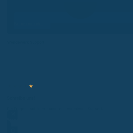
Bonusreminder
Wendewerk Support
★
★
★
★
★
Schreibe uns!
Bei Fragen kontaktiere unseren kostenlosen Support.
Frage stellen