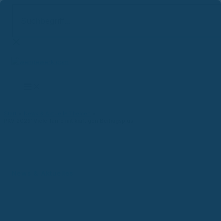
Suchbegriff...
Zum
Inhalt
springen
Start
News & Aktuelle Themen
PKV 2026: Viele Tarife mit kräftigen Beitragsplus
News & Aktuelles
PKV 2026: Viele Tarife mit
kräftigen Beitragsplus