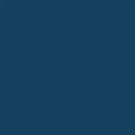
Suchbegriff...
Zum
Inhalt
springen
Start
News & Aktuelle Themen
Tierseuchen bedrohen Nutztierhaltung: Geflügelpest und Blauzungenkrankheit
sorgen für Unsicherheit
News & Aktuelles
Tierseuchen bedrohen
Nutztierhaltung: Geflügelpest