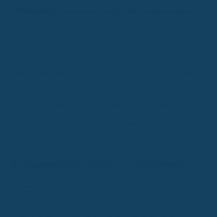
Geflügelpest: Existenzielle Sorgen bei Eierproduzenten
Die Geflügelpest sorgt bei Geflügelhaltern für unruhige Nächte.
Ein Ausbruch in einem Betrieb kann existenzielle Folgen haben,
da im schlimmsten Fall alle Tiere getötet werden müssen. Die
Wiederaufnahme der Produktion ist erst nach Monaten möglich,
und die Entschädigung durch die
Tierseuchenversicherung
deckt
oft nur den Zeitwert der Tiere, nicht aber den Umsatzausfall. Dies
trifft insbesondere Betriebe, bei denen Eier- und Geflügelverkauf
einen Großteil des Umsatzes ausmachen. Die Einhaltung von
Biosicherheitsmaßnahmen wie das Aufstallungsgebot und die
Schuhwechsel sind daher von größter Bedeutung, um eine
Ausbreitung zu verhindern. Die Dauer der Einschränkungen hängt
von der lokalen und überregionalen Seuchensituation ab.
Blauzungenkrankheit: Impfung als Schutzmaßnahme
Die Blauzungenkrankheit, übertragen durch kleine Mücken
(Gnitzen), ist ebenfalls ein aktuelles Thema, insbesondere für
Schaf- und Rinderhalter. Obwohl Impfstoffe gegen bestimmte
Typen (z.B. BTV-3) verfügbar sind, schützen diese nicht