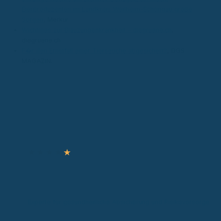
Eierproduzenten im Landkreis Weilheim-Schongau große
Sorgen
, Merkur.
Wichtiges zur Blauzungenkrankheit – diegruene.ch
,
diegruene.ch.
F�r den Ernstfall einer Tierseuche abgesichert?
, DGS
MAGAZIN.
Autor & Experte
★
★
★
★
★
Ronny Knorr
Zertifizierter Sachverständiger
Experte für gesundheitliche Absicherung und Risikovorsorge
Experte für gesundheitliche Absicherung in gesetzlicher und