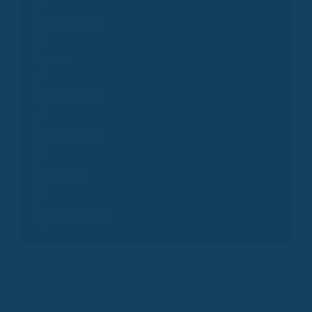
Presseanfrage
Experten
Produktpartner
Krankenkassen
Arbeitgeber
Pools & Vertriebe
Erstinformation
Kontakt
Genderhinweis
Datenschutz
Impres