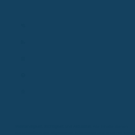
privater Krankenversicherung sowie Risiko- und
Einkommensschutz. Ich analysiere individuelle Situationen und
entwickle passende Lösungen zum Schutz von Gesundheit,
Einkommen und Existenz.
Versicherbarkeit prüfen
Vertrag prüfen
Termin planen
Frage stellen
Expertenprofil
Vollständigkeit, Richtigkeit und Aktualität:
Alle Inhalte dienen
ausschließlich der allgemeinen Information und ersetzen keine