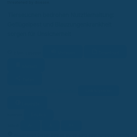
Tierseuchen bedrohen Nutztierhaltung:
Geflügelpest und Blauzungenkrankheit
sorgen für Unsicherheit
Vorlesen
Download
2 Min. Lesezeit
Merken
Teilen
Link kopieren
Facebook
Twitter
LinkedIn
WhatsApp
Lesehilfe
Ein/Aus
Kontrast
A-
A
A+
Schrift
KI
KI-generiert
Dieser Beitrag wurde ganz oder teilweise mithilfe