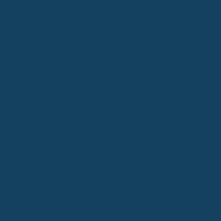
Die Studie zeigt, dass Unternehmen mit MDR-Diensten nicht nur
geringere Ansprüche haben, sondern auch schneller von
Cyberangriffen erholen. 47% der MDR-Nutzer benötigen weniger
als eine Woche zur Wiederherstellung, während dies bei Endpoint-
Schutz-Nutzern nur 18% der Fall ist.
Fazit
Die Kombination aus Cyberattacken und Versicherungsbetrug stellt
eine ernsthafte Herausforderung für die Versicherungsbranche dar.
Versicherer müssen innovative Ansätze entwickeln, um Betrug zu
erkennen und gleichzeitig die Kosten für
Cyberversicherungsansprüche zu senken. Die Implementierung
moderner Sicherheitslösungen wie MDR kann nicht nur die
finanziellen Auswirkungen von Cyberangriffen reduzieren, sondern
auch die gesamte Widerstandsfähigkeit der Unternehmen stärken.
In einer Zeit, in der Cyberbedrohungen zunehmen, ist es für
Unternehmen unerlässlich, in effektive Sicherheitslösungen zu
investieren, um sich vor finanziellen Verlusten zu schützen und die
Integrität ihrer Versicherungsansprüche zu wahren.