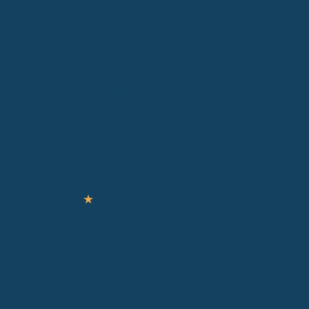
Quellen
Versicherungen – Bei Versicherungsschäden wird öfters
mal geschummelt – Kassensturz Espresso
, Schweizer
Radio und Fernsehen.
Cyberattacke: MDR senkt extrem den
Versicherungsschaden
, B2B Cyber Security.
Autor & Experte
★
★
★
★
★
Ronny Knorr
Zertifizierter Sachverständiger
Experte für gesundheitliche Absicherung und
Risikovorsorge
Experte für gesundheitliche Absicherung in gesetzlicher
und privater Krankenversicherung sowie Risiko- und
Einkommensschutz. Ich analysiere individuelle Situationen