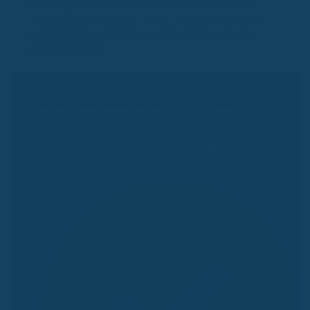
Vollständigkeit und Aktualität übernehmen wir keine
Gewähr. Eine Haftung ist – soweit gesetzlich zulässig –
ausgeschlossen. Solltest du Fragen haben, schreib
unserem
Support
.
Kassenvergleich
Finde die Krankenkasse, die wirklich zu dir passt.
Vergleiche Beiträge, Bonusprogramme, Zusatzleistungen
und exklusive Vorteile – kostenlos, unabhängig und in
wenigen Minuten.