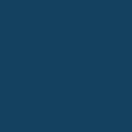
Versicherungen detaillierte Nachweise verlangen, um die Ansprüche
zu überprüfen.
Cyberattacken und ihre Auswirkungen
Cyberattacken stellen eine wachsende Bedrohung für Unternehmen
dar. Eine aktuelle Studie zeigt, dass Organisationen, die MDR-
Dienste nutzen, im Durchschnitt 97,5% weniger Kosten durch
Cyberangriffe haben als solche, die nur auf Endpoint-Schutz setzen.
Die finanziellen Auswirkungen sind erheblich:
Durchschnittliche Kosten der
Sicherheitslösung
Cyberversicherungsansprüche
MDR
71.828 Euro
EDR/XDR
478.850 Euro
Nur Endpoint-
2.870.000 Euro
Schutz