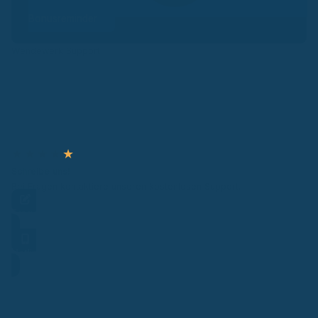
Bonusreminder
Wendewerk Support
★
★
★
★
★
Schreibe uns!
Bei Fragen kontaktiere unseren kostenlosen Support.
Frage stellen
Hotline