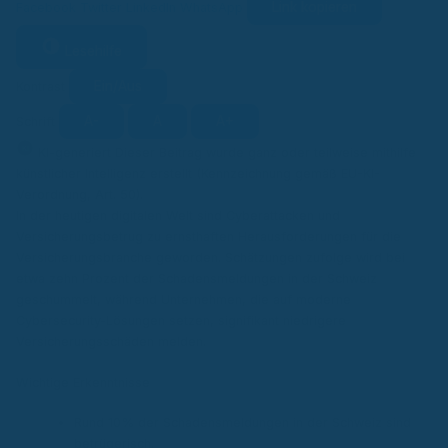
Link kopieren
Facebook
Twitter
LinkedIn
WhatsApp
Lesehilfe
Ein/Aus
Kontrast
A-
A
A+
Schrift
KI
KI-generiert
Dieser Beitrag wurde ganz oder teilweise mithilfe
künstlicher Intelligenz erstellt (Kennzeichnung gemäß EU-KI-
Verordnung, Art. 50).
In der heutigen digitalen Welt sind Cyberattacken und
Versicherungsbetrug zu ernsthaften Herausforderungen für die
Versicherungsbranche geworden. Schätzungen zufolge wird bei
etwa zehn Prozent der Schadensmeldungen in der Schweiz
geschummelt, während Unternehmen, die auf moderne
Cybersecurity-Lösungen setzen, signifikant niedrigere
Versicherungsschäden melden.
Wichtige Erkenntnisse
Rund 10% der Schadensmeldungen in der Schweiz sind
betrügerisch.