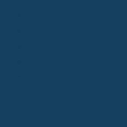
und entwickle passende Lösungen zum Schutz von
Gesundheit, Einkommen und Existenz.
Versicherbarkeit prüfen
Vertrag prüfen
Termin planen
Frage stellen
Expertenprofil
Vollständigkeit, Richtigkeit und Aktualität:
Alle Inhalte
dienen ausschließlich der allgemeinen Information und
ersetzen keine individuelle Beratung. Für Richtigkeit,