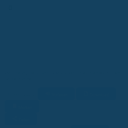
Finanz-App
Versicherungsbetrug und Cyberattacken: Ein wachsendes Problem
für die Branche
Vorlesen
Download
2 Min. Lesezeit
Merken
Teilen