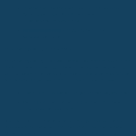
Unternehmen, die Managed Detection and Response
(MDR) nutzen, haben 97,5% niedrigere
Cyberversicherungsansprüche.
Versicherungsbetrug
kann zu strafrechtlichen
Konsequenzen führen.
Versicherungsbetrug in der Schweiz
Versicherungsbetrug ist ein weit verbreitetes Problem, das nicht nur
die Versicherer, sondern auch die ehrlichen Kunden belastet. Laut
dem Schweizerischen Versicherungsverband wird bei etwa 10% der
Schadensmeldungen geschummelt. Typische Fälle umfassen:
Übertreibung des Wertes von gestohlenen Gegenständen.
Meldung von alten Geräten als gestohlen, um höhere
Entschädigungen zu erhalten.
Bruno Sommer, ein Experte für Versicherungsmissbrauch, erklärt,
dass viele Versicherte bei Einbrüchen oder Diebstählen teurere
Modelle angeben, als sie tatsächlich besitzen. Dies führt dazu, dass