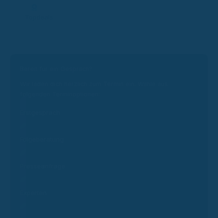
Topdeals
Bereit für ein Gespräch?
Wir laden dich herzlich zum Termin ein. Wähle aus
folgenden Terminoptionen:
Erstgespräch
Folgeberatung
Presseanfrage
Experten