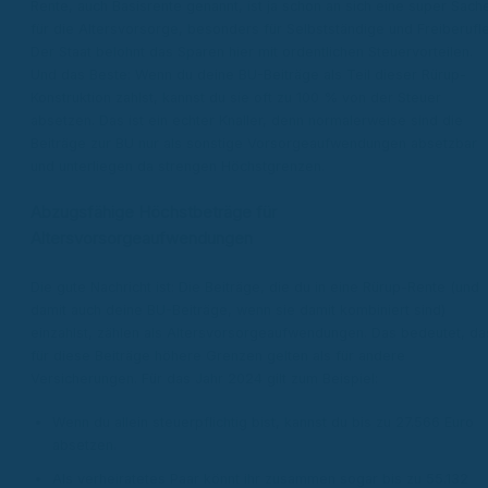
Rente, auch Basisrente genannt, ist ja schon an sich eine super Sach
für die Altersvorsorge, besonders für Selbstständige und Freiberufle
Der Staat belohnt das Sparen hier mit ordentlichen Steuervorteilen.
Und das Beste: Wenn du deine BU-Beiträge als Teil dieser Rürup-
Konstruktion zahlst, kannst du sie oft zu 100 % von der Steuer
absetzen. Das ist ein echter Knaller, denn normalerweise sind die
Beiträge zur BU nur als sonstige Vorsorgeaufwendungen absetzbar
und unterliegen da strengen Höchstgrenzen.
Abzugsfähige Höchstbeträge für
Altersvorsorgeaufwendungen
Die gute Nachricht ist: Die Beiträge, die du in eine Rürup-Rente (und
damit auch deine BU-Beiträge, wenn sie damit kombiniert sind)
einzahlst, zählen als Altersvorsorgeaufwendungen. Das bedeutet, da
für diese Beiträge höhere Grenzen gelten als für andere
Versicherungen. Für das Jahr 2024 gilt zum Beispiel:
Wenn du allein steuerpflichtig bist, kannst du bis zu 27.566 Euro
absetzen.
Als verheiratetes Paar könnt ihr zusammen sogar bis zu 55.132