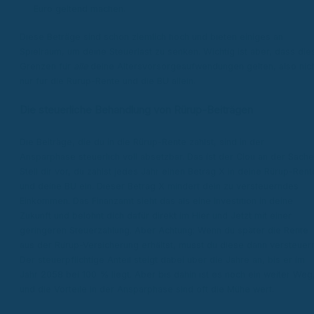
Euro geltend machen.
Diese Beträge sind schon ziemlich hoch und bieten einiges an
Spielraum, um deine Steuerlast zu senken. Wichtig ist aber, dass die
Grenzen für
alle
deine Altersvorsorgeaufwendungen gelten, also nic
nur für die Rürup-Rente und die BU allein.
Die steuerliche Behandlung von Rürup-Beiträgen
Die Beiträge, die du in die Rürup-Rente zahlst, sind in der
Ansparphase steuerlich voll absetzbar. Das ist der Clou an der Sache
Stell dir vor, du zahlst jedes Jahr einen Betrag X in deine Rürup-Rent
und deine BU ein. Dieser Betrag X mindert dein zu versteuerndes
Einkommen. Das Finanzamt sieht das als eine Investition in deine
Zukunft und belohnt dich dafür direkt im Hier und Jetzt mit einer
geringeren Steuerzahlung. Aber Achtung: Wenn du später die Rente
aus der Rürup-Versicherung erhältst, musst du diese dann versteuern
Der steuerpflichtige Anteil steigt dabei über die Jahre an, bis er im
Jahr 2058 bei 100 % liegt. Aber bis dahin ist es noch ein weiter Weg
und die Vorteile in der Ansparphase sind oft die Mühe wert.