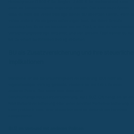
Höchstgrenze (1.900 € für Singles, 3.800 € für Verheiratete) kann
dann als Sonderausgabe angesetzt werden. Das kann dazu führen,
dass du nicht die vollen Beiträge deiner BU absetzen kannst, wenn d
schon andere Vorsorgeversicherungen hast, die diese Grenze
ausschöpfen. Es ist ein bisschen wie ein Topf, in den du verschiede
Versicherungsbeiträge einzahlst, und von diesem Topf kannst du nur
bis zu einem bestimmten Betrag abziehen.
BU als Zusatzversicherung und ihre steuerliche
Implikationen
Manchmal ist die Berufsunfähigkeitsversicherung (BU) nicht als
eigenständiger Vertrag gedacht, sondern als ein Extra zu einer
anderen Police. Das nennt man dann eine
Berufsunfähigkeitszusatzversicherung, kurz BUZ. Oft hängt sie an ein
Risikolebensversicherung oder einer privaten Rentenversicherung. D
kann praktisch sein, aber steuerlich wird es dadurch ein bisschen
komplizierter.
BUZ im Verbund mit anderen Policen