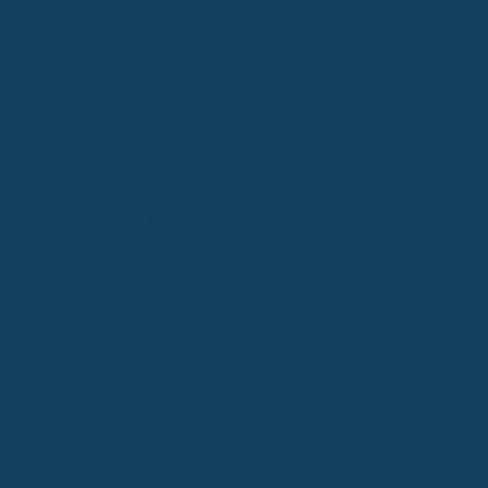
muss, jedes Jahr um einen Prozentpunkt an. Ab 2040 werden dann
100 % deiner Rürup-BU-Rente versteuert. Wenn deine Rente zum
Beispiel im Jahr 2022 begonnen hat, musst du 82 % davon
versteuern. Entscheidend ist immer das Kalenderjahr, in dem die
Auszahlung startet. Dieser Prozentsatz bleibt dann für die gesamte
Laufzeit deiner Rente gleich. Aber auch hier gilt: Erst wenn du mit
deinem zu versteuernden Einkommen über dem Grundfreibetrag
liegst, wird es steuerpflichtig.
Die steuerliche Behandlung von BU-Renten aus der
betrieblichen Altersvorsorge
Und dann gibt es noch die BU-Versicherung, die du über deinen
Arbeitgeber als Teil der betrieblichen Altersvorsorge (bAV)
abgeschlossen hast. Hier ist die Sache ziemlich eindeutig: Die BU-
Rente aus einer bAV wird komplett als Bruttoeinkommen gewertet u
muss mit deinem persönlichen Steuersatz versteuert werden. Das
Finanzamt behandelt das quasi wie dein normales Gehalt. Das
bedeutet, du musst den vollen Betrag angeben und entsprechend
versteuern, sobald du über dem Grundfreibetrag liegst. Also, je
nachdem, wie deine BU-Versicherung strukturiert ist, kann die