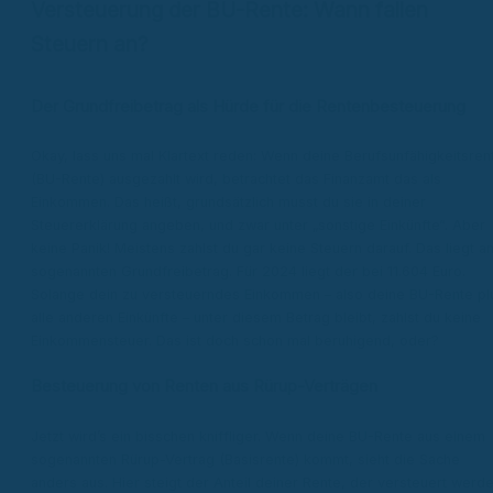
Versteuerung der BU-Rente: Wann fallen
Steuern an?
Der Grundfreibetrag als Hürde für die Rentenbesteuerung
Okay, lass uns mal Klartext reden: Wenn deine Berufsunfähigkeitsren
(BU-Rente) ausgezahlt wird, betrachtet das Finanzamt das als
Einkommen. Das heißt, grundsätzlich musst du sie in deiner
Steuererklärung angeben, und zwar unter „sonstige Einkünfte“. Aber
keine Panik! Meistens zahlst du gar keine Steuern darauf. Das liegt a
sogenannten Grundfreibetrag. Für 2024 liegt der bei 11.604 Euro.
Solange dein zu versteuerndes Einkommen – also deine BU-Rente pl
alle anderen Einkünfte – unter diesem Betrag bleibt, zahlst du keine
Einkommensteuer. Das ist doch schon mal beruhigend, oder?
Besteuerung von Renten aus Rürup-Verträgen
Jetzt wird’s ein bisschen kniffliger. Wenn deine BU-Rente aus einem
sogenannten Rürup-Vertrag (Basisrente) kommt, sieht die Sache
anders aus. Hier steigt der Anteil deiner Rente, der versteuert werd