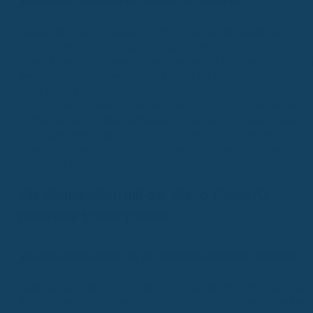
Warum eine separate BU-Police oft ratsam ist
Gerade weil die BUZ steuerlich oft nicht viel bringt, überlegen sich
manche Leute, ob eine eigenständige BU-Versicherung nicht doch di
bessere Wahl ist. Bei einer selbstständigen BU (SBU) sind die Beiträ
zwar auch nur bis zu den genannten Höchstgrenzen absetzbar, aber
es ist klarer geregelt. Wenn du also sichergehen willst, dass du dein
BU-Beiträge auch wirklich steuerlich nutzen kannst, solltest du genau
prüfen, wie deine Police aufgebaut ist und wie hoch deine anderen
Vorsorgeaufwendungen sind. Manchmal ist es einfacher, die BU als
eigenen Vertrag zu haben, um den Überblick zu behalten und das
steuerliche Potenzial voll auszuschöpfen.
Die Kombination mit der Rürup-Rente für
maximale Steuervorteile
Wie die Rürup-Rente die BU-Beiträge steuerlich optimiert
Wenn du deine Berufsunfähigkeitsversicherung (BU) mit einer Rürup-
Rente kombinierst, kannst du richtig clever Steuern sparen. Die Rüru