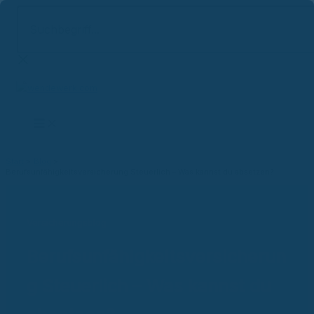
Suchbegriff...
Zum
Inhalt
springen
Start
Blog
Berufsunfähigkeitsversicherung Steuerlich – Was kannst du absetzen?
Versicherungsblog
Berufsunfähigkeitsversicherun
g Steuerlich – Was kannst du