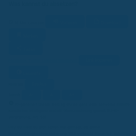
Was kannst du absetzen?
Vorlesen
Download
16 Min. Lesezeit
Merken
Teilen
Link kopieren
Facebook
Twitter
LinkedIn
WhatsApp
Lesehilfe
Ein/Aus
Kontrast
A-
A
A+
Schrift
KI
KI-generiert
Dieser Beitrag wurde ganz oder teilweise mithilfe
künstlicher Intelligenz erstellt (Kennzeichnung gemäß EU-KI-
Verordnung, Art. 50).
Hey du! Hast du dich schon mal gefragt, ob deine
Berufsunfähigkeitsversicherung (BU) vielleicht steuerlich absetzbar is