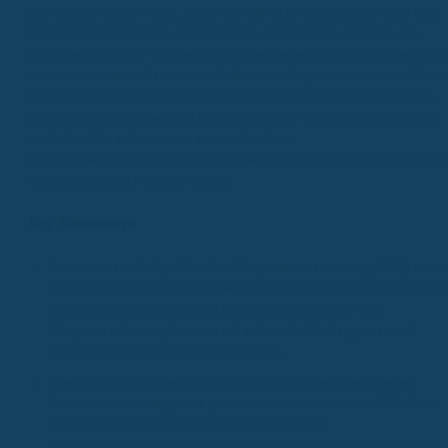
Das ist eine super Frage, denn wer will nicht ein bisschen Geld vom
Staat zurückbekommen, oder? Viele Leute denken, dass die BU-
Beiträge einfach so von der Steuer weggehen, aber so ganz einfach
ist das leider nicht. Es kommt nämlich drauf an, welche Art von BU du
hast und wie du sie abgeschlossen hast. Lass uns mal reinschauen,
was da so geht und was du beachten musst, damit du das Maximum
rausholst. Wir schauen uns an, wie du deine
Berufsunfähigkeitsversicherung steuerlich geltend machen kannst un
was du sonst noch wissen musst.
Key Takeaways
Deine selbstständige Berufsunfähigkeitsversicherung (SBU) kanns
du als ‘sonstige Vorsorgeaufwendungen’ in deiner Steuererklärun
angeben. Aber Achtung: Die Beiträge zur Kranken- und
Pflegeversicherung fressen oft schon die Höchstgrenze auf,
sodass oft kein Spielraum mehr bleibt.
Eine BU als Zusatzversicherung (BUZ), zum Beispiel zu einer
Rentenversicherung, wird genauso behandelt wie die SBU. Auch
hier gilt: Die Beiträge zählen zu den ‘sonstigen
Vorsorgeaufwendungen’ und die Höchstgrenzen sind oft schnell