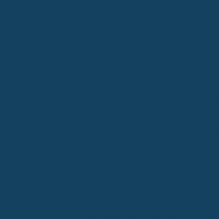
Achte darauf, dass die Erstattung auf dem tatsächlichen 
den die Krankenkasse übernimmt.
Unabhängige Tests von Organisationen wie Stiftung Ware
günstige Tarife zu finden.
Besonders günstige Tarife können versteckte Klauseln ent
genaues Hinsehen gefragt.
Die Notwendigkeit einer Zahnzusatzversicherung für gesetzlich V
Wenn du gesetzlich krankenversichert bist, kennst du das vielleic
gehen, besonders wenn es um Zahnersatz oder aufwendigere Beh
übernimmt oft nur die sogenannte Regelversorgung, und das kan
wie Implantaten, Kronen oder Brücken einen erheblichen Eigenante
Zahnzusatzversicherung an.
Sinnhaftigkeit des Abschlusses einer Zahnzusatzversicherung
Ob eine Zahnzusatzversicherung für dich wirklich sinnvoll ist, hän