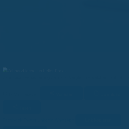
Zahnzusatzversicherung Zahnarzt Vergleich – welcher Tarif lohnt s
Vorlesen
Download
17 Min. Lesezeit
Teilen
Link kopieren
Facebook
Twitter
LinkedIn
WhatsApp