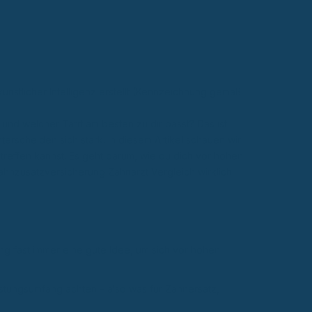
künstlicher Intelligenz erstellt (Kennzeichnung gemäß
 und welcher Tarif am besten zu dir passt? Das ist
terscheiden sich stark. In diesem Artikel schauen wir
reffen kannst. Es geht darum, wie du dich vor hohen
hnzusatzversicherung Zahnarzt Vergleich wirklich
ung fast immer eine gute Idee, um sich vor hohen
istungsumfang achten – also was für Zahnersatz,