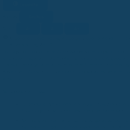
Lesehilfe
Ein/Aus
Kontrast
A-
A
A+
Schrift
KI-generiert
Dieser Beitrag wurde ganz oder teilweise mithilfe 
KI
EU-KI-Verordnung, Art. 50).
Du fragst dich, ob sich eine Zahnzusatzversicherung wirklich lohnt
eine super Frage, denn die Auswahl ist riesig und die Angebote un
uns das Thema genauer an, damit du eine fundierte Entscheidung t
Kosten beim Zahnarzt schützen kannst und worauf es bei einem Za
ankommt.
Schlüsselerkenntnisse
Für gesetzlich Versicherte ist eine Zahnzusatzversicher
Zuzahlungen zu schützen, besonders bei Zahnersatz.
Beim Vergleich von Tarifen solltest du genau auf den Le
Zahnbehandlungen und Prophylaxe übernommen wird.