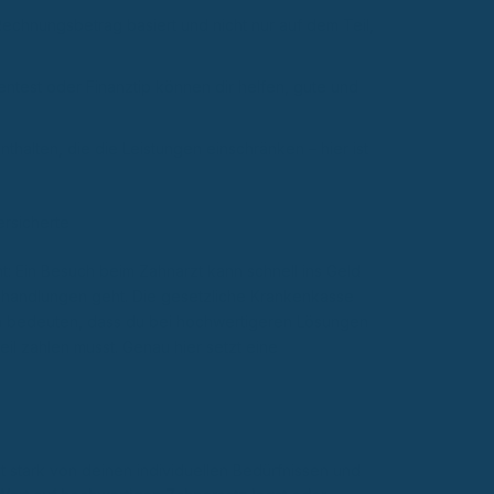
Rechnungsbetrag basiert und nicht nur auf dem Teil,
ntest oder Finanztip können dir helfen, gute und
halten, die die Leistungen einschränken – hier ist
ersicherte
ht: Ein Besuch beim Zahnarzt kann schnell ins Geld
andlungen geht. Die gesetzliche Krankenkasse
n bedeuten, dass du bei hochwertigeren Lösungen
il zahlen musst. Genau hier setzt eine
gt stark von deinen individuellen Bedürfnissen und