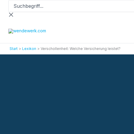
Suchbegriff...
Zum
Inhalt
springen
Start
Lexikon
Verschollenheit: Welche Versicherung leistet?
Versicherungslexikon
Verschollenheit: Welche Versicherung leistet?
Aktionen
Termin vereinbaren