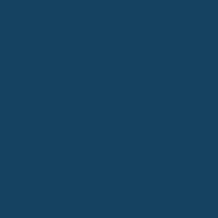
Dringender Handlungsdruck (z.B. nur 48 Stunden Frist zur
Datenübermittlung)
Aufforderung, vertrauliche Informationen oder Log-in-
Daten einzugeben
Der Absender wirkt ungewohnt oder die Absender-
Adresse weicht leicht ab
Auffällig viele Rechtschreib- und Grammatikfehler
Einige solcher E-Mails enthalten zudem Links oder Anhänge, hinter
denen sich Schadsoftware verbergen kann.
Was Phishing mit den Daten anstellt
Phishing-Mails haben immer das Ziel, echte Nutzerdaten zu stehlen.
Die gewonnenen Informationen können für weitere Betrugsversuche
verwendet oder verkauft werden. Gelangen Angreifer an sensible
Daten wie Adressen oder Passwörter, steigt das Risiko, später
erneut Ziel von Angriffen zu werden.
So verhalten Sie sich richtig