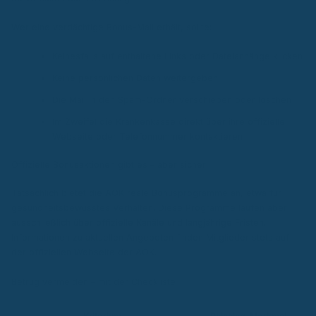
Wer eine verdächtige Bonus-Mail erhält, sollte:
Keinesfalls auf enthaltene Links oder Dateianhänge klicken
Keine persönlichen Daten weitergeben
Die Mail in den Spam-Ordner verschieben oder löschen
Im Zweifel die Krankenkasse direkt über ihre offizielle
Webseite oder Telefonnummer kontaktieren
Offizielle Bonusaktionen gibt es – aber sicher
Tatsächlich bietet die AOK reale Bonusprogramme an, etwa für
gesundheitsbewusstes Verhalten. Diese Programme laufen aber
ausschließlich über offizielle Kanäle und langjährige Fristen.
Informationen zu aktuellen Angeboten finden Mitglieder stets auf
der offiziellen Webseite der AOK.
Betrug vermeiden – mit der Checkliste