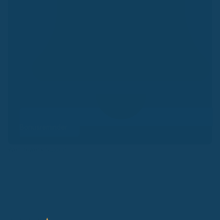
Bonusreminder
Wendewerk Support