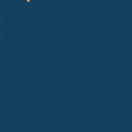
★
★
★
★
★
Schreibe uns!
Bei Fragen kontaktiere unseren kostenlosen Support.
Frage stellen
Hotline
Weitere aktuelle News