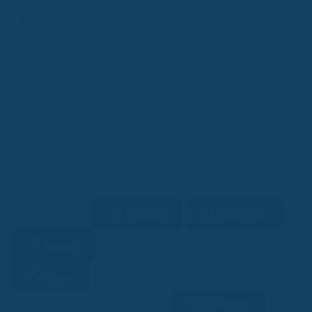
Finanz-App
AOK-Bonuszahlungen: Warum Versicherte derzeit besonders
vorsichtig sein sollten
Vorlesen
Download
2 Min. Lesezeit
Merken
Teilen
Link kopieren
Facebook
Twitter
LinkedIn
WhatsApp