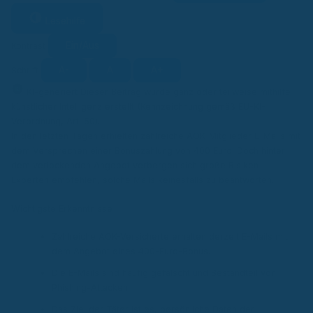
Lesehilfe
Ein/Aus
Kontrast
A-
A
A+
Schrift
KI
KI-generiert
Dieser Beitrag wurde ganz oder teilweise mithilfe
künstlicher Intelligenz erstellt (Kennzeichnung gemäß EU-KI-
Verordnung, Art. 50).
In den letzten Tagen erhielten zahlreiche AOK-Mitglieder E-Mails mit
dem Versprechen einer Bonuszahlung von 400 Euro. Doch hinter
dem verlockenden Angebot verbergen sich große Risiken –
Experten empfehlen, solche Mails keinesfalls zu beantworten.
Wichtigste Erkenntnisse
Zahlreiche AOK-Versicherte erhalten derzeit E-Mails mit
dem Angebot eines 400-Euro-Bonus.
Die E-Mails sind häufig gefälscht und Bestandteil von
Phishing-Attacken.
Das Ziel der Täter ist es, persönliche Daten der