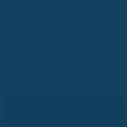
Frage stellen
Expertenprofil
Vollständigkeit, Richtigkeit und Aktualität:
Alle Inhalte
dienen ausschließlich der allgemeinen Information und
ersetzen keine individuelle Beratung. Für Richtigkeit,
Vollständigkeit und Aktualität übernehmen wir keine
Gewähr. Eine Haftung ist – soweit gesetzlich zulässig –
ausgeschlossen. Solltest du Fragen haben, schreib
unserem
Support
.
Kassenvergleich
Finde die Krankenkasse, die wirklich zu dir passt.
Vergleiche Beiträge, Bonusprogramme, Zusatzleistungen
und exklusive Vorteile – kostenlos, unabhängig und in