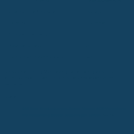
Kriterium
Phishing-Merkmal
Unpersönliche Ansprache
Häufig ja
Zeitdruck
Fast immer
Sensible Daten gefragt
Ja
Absender unbekannt
Ja
Rechtschreib-/Grammatikfehler
Sehr oft
Die aktuelle Phishing-Masche zeigt: Mit ein wenig Vorsicht und
Aufmerksamkeit lassen sich Betrugsversuche erkennen und
vermeiden.
Quellen
400 Euro Krankenkassen-Bonus: Warum AOK-Versicherte
die Auszahlung besser ausschlagen sollten
, Netzwelt.
Autor & Experte