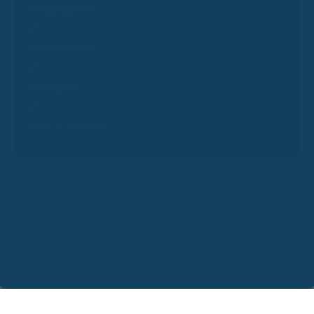
Produktpartner
Krankenkassen
Arbeitgeber
Pools & Vertriebe
Erstinformation
Kontakt
Genderhinweis
Datenschutz
Impressum
Beratungshinweis
Redaktion
Affiliate werden
Login
© 2026 Wendewerk. Alle Rechte vorbehalten.