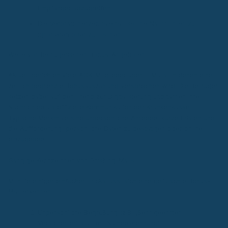
Empfänger abzugreifen.
Die Verbraucherzentrale rät, solche Nachrichten zu
ignorieren oder zu löschen.
Welle von betrügerischen Bonus-Angeboten
Aktuell berichten viele AOK-Mitglieder über E-Mails, in denen eine
zeitlich begrenzte Bonusauszahlung versprochen wird. Die Betrüger
setzen dabei auf den Trend zur Digitalisierung und tarnen ihre
Nachrichten als offizielle Kommunikation der Krankenkasse.
Typische Merkmale sind unpersönliche Anreden, kurze Fristen und
die Aufforderung, persönliche Daten zu bestätigen oder online
einzugeben.
Gängige Kennzeichen von Phishing-Mails
Mithilfe einiger einfacher Tricks lässt sich eine gefälschte Bonus-E-
Mail erkennen:
Unpersönliche Begrüßung (z.B. „Sehr geehrter
Versicherter“ statt mit Namensnennung)