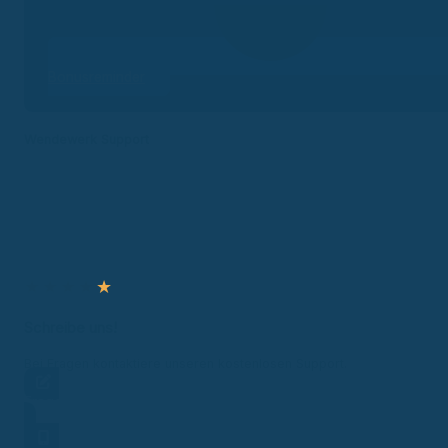
Bonusreminder
Wendewerk Support
★
★
★
★
★
Schreibe uns!
Bei Fragen kontaktiere unseren kostenlosen Support.
Frage stellen