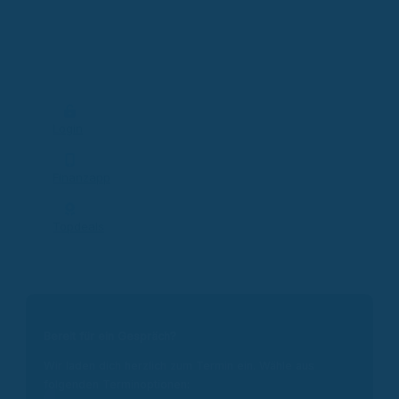
Login
Finanzapp
Topdeals
Bereit für ein Gespräch?
Wir laden dich herzlich zum Termin ein. Wähle aus
folgenden Terminoptionen: