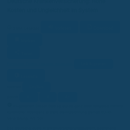
Deutsche Krankenversicherung: Hohe
Kosten und Ungleichheit im System
Vorlesen
Download
3 Min. Lesezeit
Merken
Teilen
Link kopieren
Facebook
Twitter
LinkedIn
WhatsApp
Lesehilfe
Ein/Aus
Kontrast
A-
A
A+
Schrift
KI
KI-generiert
Dieser Beitrag wurde ganz oder teilweise mithilfe
künstlicher Intelligenz erstellt (Kennzeichnung gemäß EU-KI-
Verordnung, Art. 50).
Das deutsche duale Krankenversicherungssystem, bestehend