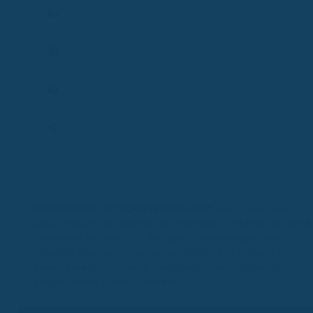
Vertrag prüfen
Termin planen
Frage stellen
Expertenprofil
Vollständigkeit, Richtigkeit und Aktualität:
Alle Inhalte dienen
ausschließlich der allgemeinen Information und ersetzen keine
individuelle Beratung. Für Richtigkeit, Vollständigkeit und
Aktualität übernehmen wir keine Gewähr. Eine Haftung ist –
soweit gesetzlich zulässig – ausgeschlossen. Solltest du
Fragen haben, schreib unserem
Support
.