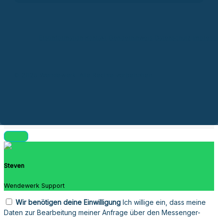
Erstinformation
Kontakt
Genderhinweis
Datenschutz
Impres
© 2026 Wendewerk. Alle Rechte vorbehalten.
Steven
Wendewerk Support
Wir benötigen deine Einwilligung
Ich willige ein, dass meine
Daten zur Bearbeitung meiner Anfrage über den Messenger-