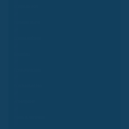
Erstgespräch
Folgeberatung
Presseanfrage
Experten
Produktpartner
Krankenkassen
Arbeitgeber
Pools & Vertriebe