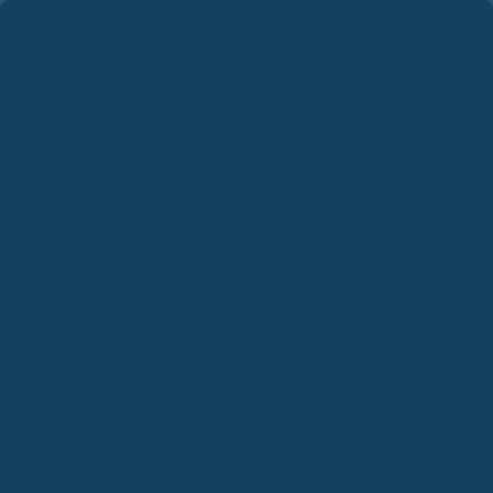
Suchbegriff...
Zum
Inhalt
springen
Start
News & Aktuelle Themen
Deutsche Krankenversicherung: Hohe Kosten und Ungleichheit im System
News & Aktuelles
Deutsche Krankenversicherung:
Hohe Kosten und Ungleichheit