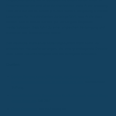
Ungleichverteilung hin: In Gebieten mit einem hohen Anteil an
Privatversicherten sind überdurchschnittlich viele Ärzte ansässig.
Dies wird auf die im Schnitt 2,5-fach höhere Vergütung ärztlicher
Leistungen für Privatpatienten zurückgeführt, was Ärzte dazu
anreizt, sich in diesen bereits gut versorgten Regionen
niederzulassen. Dies führt zu einer ungleichen Versorgung und
schwächt das Solidarprinzip weiter.
Das deutsche Krankenversicherungssystem steht somit vor
erheblichen Herausforderungen, die eine grundlegende Debatte
über seine Zukunftsfähigkeit und Gerechtigkeit erfordern.
Quellen
Duales System kostet Mitglieder der Gesetzlichen
Krankenversicherung bis zu 145 Euro pro Jahr
, Bertelsmann
Stiftung.
Gesundheitspolitik: Gesetzliche Krankenkassen reichen Klage
gegen Bund ein
, DIE ZEIT.
Client Challenge
, AerzteZeitung.de.