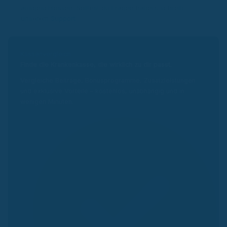
ausgeschlossen. Solltest du Fragen haben, schreib
unserem
Support
.
Kassenvergleich
Finde die Krankenkasse, die wirklich zu dir passt.
Vergleiche Beiträge, Bonusprogramme, Zusatzleistungen
und exklusive Vorteile – kostenlos, unabhängig und in
wenigen Minuten.