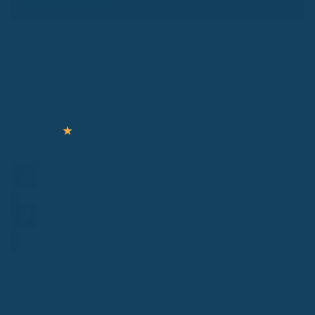
Wendewerk Support
★
★
★
★
★
Schreibe uns!
Bei Fragen kontaktiere unseren kostenlosen Support.
Frage stellen
Hotline
Weitere aktuelle News