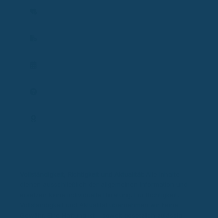
Gesundheit, Einkommen und Existenz.
Versicherbarkeit prüfen
Vertrag prüfen
Termin planen
Frage stellen
Expertenprofil
Vollständigkeit, Richtigkeit und Aktualität:
Alle Inhalte
dienen ausschließlich der allgemeinen Information und
ersetzen keine individuelle Beratung. Für Richtigkeit,
Vollständigkeit und Aktualität übernehmen wir keine
Gewähr. Eine Haftung ist – soweit gesetzlich zulässig –