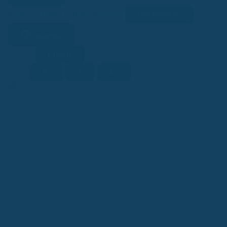
Link kopieren
Facebook
Twitter
LinkedIn
WhatsApp
Lesehilfe
Ein/Aus
Kontrast
A-
A
A+
Schrift
KI
KI-generiert
Dieser Beitrag wurde ganz oder teilweise mithilfe
künstlicher Intelligenz erstellt (Kennzeichnung gemäß EU-KI-
Verordnung, Art. 50).
Die Gesundheitsversorgung von Kindern in Deutschland steht
zunehmend im Fokus von Debatten. Aktuell werden sowohl die
Finanzierung von Eltern-Kind-Kuren als auch die Durchführung
wichtiger Operationen bei Kindern kritisch hinterfragt. Diese
Diskussionen werfen ein Schlaglicht auf die Herausforderungen, mit
denen Familien und Mediziner konfrontiert sind, und die
Sparmaßnahmen im Gesundheitssystem.
Debatte um Eltern-Kind-Kuren
Ein Vorschlag zur Streichung von Eltern-Kind-Kuren durch die