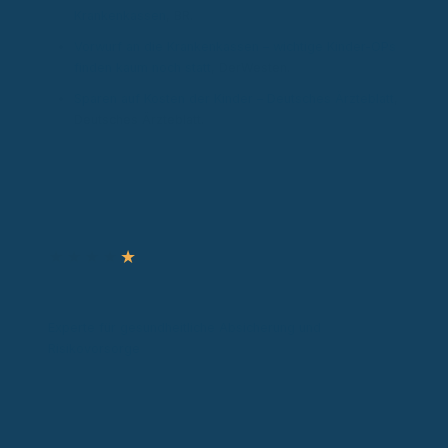
Krankenkassen
, BR.
Vorwurf an die Krankenkassen – wichtige Kinder-OPs
finden kaum noch statt
, DerWesten.
Sparen auf Kosten der Kinder – Deutsches Ärzteblatt
,
Deutsches Ärzteblatt.
Autor & Experte
★
★
★
★
★
Ronny Knorr
Zertifizierter Sachverständiger
Experte für gesundheitliche Absicherung und
Risikovorsorge
Experte für gesundheitliche Absicherung in gesetzlicher
und privater Krankenversicherung sowie Risiko- und
Einkommensschutz. Ich analysiere individuelle Situationen
und entwickle passende Lösungen zum Schutz von