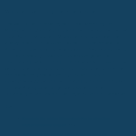
Medikamentenverordnung in der Kinderheilkunde
Eine weitere Herausforderung betrifft die Verordnung von
Medikamenten für Kinder und Jugendliche. Ein erheblicher Teil der
in der Pädiatrie verordneten Medikamente ist für die jeweilige
Altersgruppe nicht zugelassen. Dies betrifft insbesondere die
Kinder- und Jugendpsychiatrie, wo atypische Neuroleptika, die nur
für Erwachsene zugelassen sind, als wirksam gelten. Die
Einschränkung der Verordnung aufgrund fehlender Zulassung oder
vermeintlicher Unwirtschaftlichkeit kann dazu führen, dass Kinder
nicht die bestmögliche Behandlung erhalten. Juristische
Auseinandersetzungen und die Forderung nach klinischen Studien
für diese Altersgruppen prägen die Debatte, um eine
Benachteiligung schutzbedürftiger junger Patienten zu vermeiden.
Quellen
Kassenärzte wollen Eltern-Kind-Kuren streichen:
Mütterverbände empört
, MDR.
Auf Kosten der Kinder: HNO-Ärzte streiten mit