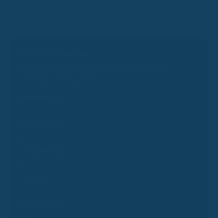
Topdeals
Bereit für ein Gespräch?
Wir laden dich herzlich zum Termin ein. Wähle aus
folgenden Terminoptionen:
Erstgespräch
Folgeberatung
Presseanfrage
Experten
Produktpartner