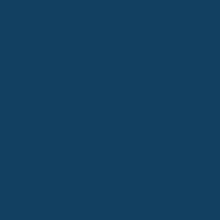
Kassenärztliche Bundesvereinigung (KBV) hat empörte Reaktionen
von Mütterverbänden hervorgerufen. Diese bezeichnen den
Vorschlag als "unglaublich" und "unterirdisch", da er gerade die
schwächsten und am stärksten belasteten Familien treffe.
Mütterverbände betonen, dass solche Kuren kein "Extraurlaub"
seien, sondern eine notwendige Unterstützung für Eltern, die am
Limit seien und deren Überlastung sich negativ auf die Kinder
auswirke. Sie warnen vor erhöhten Folgekosten für das familiäre
und soziale Umfeld, wenn Familien keine präventive Hilfe erhalten.
Eltern-Kind-Kuren werden als essenziell für überlastete
Familien betrachtet.
Kritik richtet sich gegen Sparmaßnahmen, die Familien
unverhältnismäßig treffen.
Die Notwendigkeit solcher Kuren wird durch die negativen
Auswirkungen auf Kinder und das familiäre Umfeld
begründet.
Streit um HNO-Operationen bei Kindern