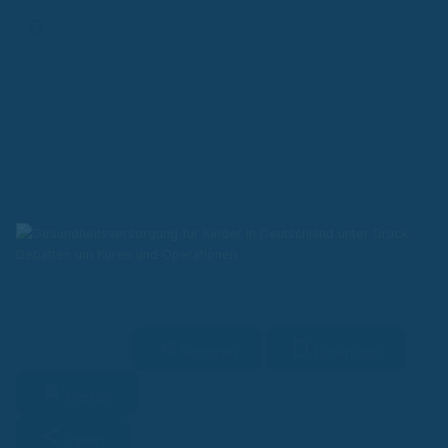
Finanz-App
Gesundheitsversorgung für Kinder in Deutschland unter Druck:
Debatten um Kuren und Operationen
Vorlesen
Download
3 Min. Lesezeit
Merken
Teilen