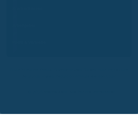
Krankenkassen
Arbeitgeber
Pools & Vertriebe
Erstinformation
Kontakt
Genderhinweis
Datenschutz
Impressum
Beratungshinweis
Redaktion
Affiliate werden
Login
© 2026 Wendewerk. Alle Rechte vorbehalten.
Steven