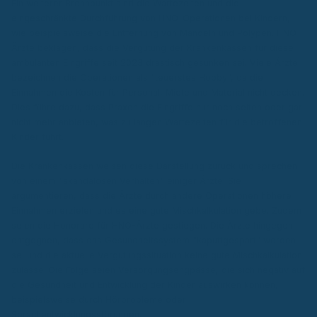
Ein weiterer Brennpunkt sind die Wartezeiten und die
eingeschränkte Durchführung von HNO-Operationen bei Kindern,
wie beispielsweise die Entfernung von Mandeln und Polypen. HNO-
Ärzte beklagen, dass die Vergütung der Krankenkassen für diese
ambulanten Eingriffe seit 2023 drastisch gesunken sei. Viele Ärzte
bezeichnen die Operationen als "teuerstes Hobby", da die
Einnahmen die Kosten für Personal, Miete und Material nicht decken.
Dies führe dazu, dass Praxen die Eingriffe nur noch selten oder gar
nicht mehr anbieten, was zu langen Wartezeiten für die betroffenen
Kinder führt.
Die Krankenkassen weisen diese Darstellung zurück und sprechen
von einem "skandalösen Verhalten" einiger Ärzte. Sie
argumentieren, dass die Ärzte durch andere Operationen höhere
Einnahmen erzielen und es eine gute Mischkalkulation gebe. Zudem
seien die Honorare für HNO-Ärzte gestiegen. Die Ärzte hingegen
entgegnen, dass das Gesundheitssystem "kaputtgespart" worden
sei und die aktuelle Vergütungssituation keine gute Mischkalkulation
zulasse. Die Folge seien Versorgungsengpässe, die sich negativ auf
die Gesundheit und Entwicklung der Kinder auswirken können,
beispielsweise durch Hörprobleme oder
Sprachentwicklungsstörungen.