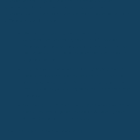
Krankenversicherungsbeiträge sind als Sonderausgaben
anrechenbar. Bisher minderten Rückerstattungen der
Krankenkassen, einschließlich Bonusprämien, diesen Betrag. Jetzt
differenziert der BFH klarer:
Werden Zuschüsse für selbst bezahlte
Gesundheitsmaßnahmen gewährt (z. B. Massagen,
Osteopathie, Heilpraktiker), zählen diese nicht mehr als
Beitragserstattung. Die Beiträge können also ungekürzt
angesetzt werden.
Erhält der Versicherte jedoch Boni für Maßnahmen, die
bereits im Basisschutz enthalten sind (z. B. kostenfreie
Vorsorgeuntersuchungen, Schutzimpfungen), wird der
Bonus als Beitragserstattung betrachtet und mindert den
Steuervorteil.
Gleiches gilt für Prämien, die aufgrund eines bestimmten
Verhaltens ohne eigenen finanziellen Aufwand gewährt
werden (bspw. Nichtraucherstatus).
Urteil und Folgen für die Steuererklärung