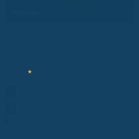
Bonusreminder
Wendewerk Support
★
★
★
★
★
Schreibe uns!
Bei Fragen kontaktiere unseren kostenlosen Support.
Frage stellen
Hotline