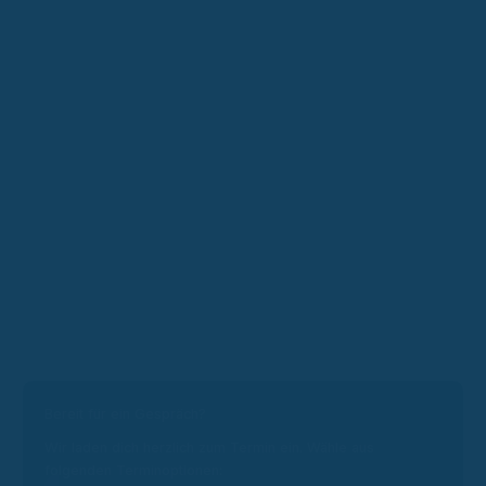
Bereit für ein Gespräch?
Wir laden dich herzlich zum Termin ein. Wähle aus
folgenden Terminoptionen: