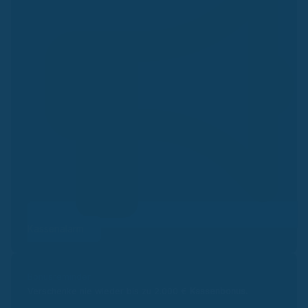
Kassenalarm
Bonusreminder
Verschenke nie wieder bis zu 2.000 €
Kassenbonus.