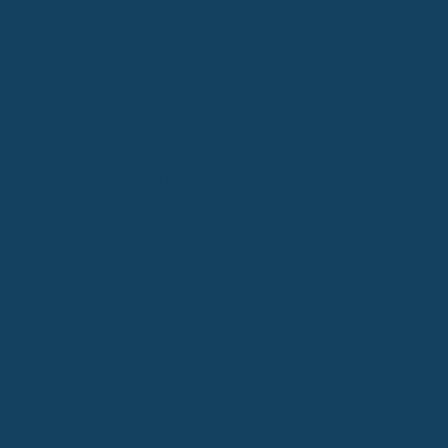
Kein Einfluss
Sportkurse
Praxis-Tipps für Versicherte
Prüfen Sie, für welche Leistung der Bonus gezahlt wurde.
Nur für selbst finanzierte Zusatzleistungen bleibt der
komplette Sonderausgabenabzug erhalten.
Achten Sie bei Ihrer Steuererklärung auf die Art der Boni
und behalten Sie Nachweise über die eigenen Ausgaben
bereit.
Informieren Sie ggf. Ihr Finanzamt, falls ein
Bonusprogramm fälschlicherweise als Beitragserstattung
gemeldet wurde.
Fazit
Das aktuelle Steuerrecht belohnt gesundheitsbewusstes Verhalten:
Wer für zusätzliche, selbstbezahlte Gesundheitsleistungen einen
Bonus erhält, muss keine Einbußen beim Steuerabzug fürchten.
Steuerzahler profitieren so doppelt vom Engagement für ihre