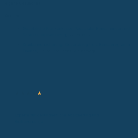
eigene Gesundheit.
Quellen
Gesetzliche Krankenkasse: Pauschaler Bonus mindert nicht
Sonderausgabenabzug
, Steuertipps.
Krankenversicherung: Steuerabzug trotz Bonusprogramm |
Finance
, Haufe. Intelligenz, die bewegt..
Autor & Experte
★
★
★
★
★
Ronny Knorr
Zertifizierter Sachverständiger
Experte für gesundheitliche Absicherung und
Risikovorsorge
Experte für gesundheitliche Absicherung in gesetzlicher
und privater Krankenversicherung sowie Risiko- und