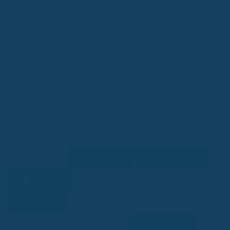
Finanz-App
Kassen-Bonus bleibt steuerlich attraktiv: Das ändert sich mit
Krankenkassen-Prämien
Vorlesen
Download
2 Min. Lesezeit
Merken
Teilen
Link kopieren
Facebook
Twitter
LinkedIn
WhatsApp