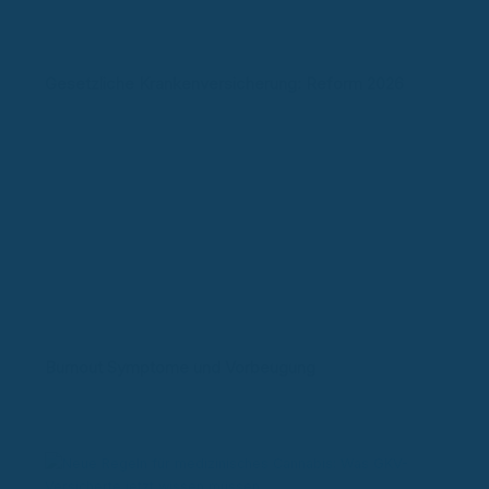
Gesetzliche Krankenversicherung: Reform 2026
Burnout Symptome und Vorbeugung