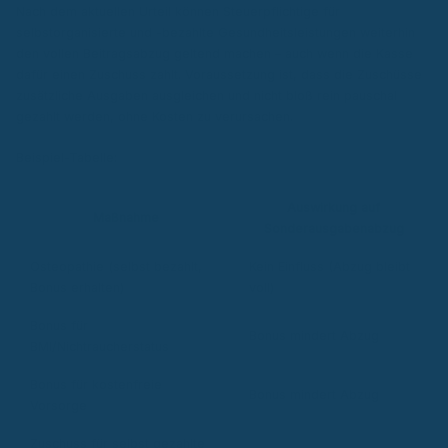
Nach dem aktuellen Urteil können Steuerpflichtige für
selbstorganisierte und -bezahlte Gesundheitsleistungen weiterhin
den vollen Beitragsabzug geltend machen – auch wenn die Kasse
dafür einen Zuschuss zahlt. Voraussetzung ist, dass die Zuschüsse
zusätzliche Ausgaben ausgleichen und nicht bloß rein pauschal
gezahlt werden, ohne Kosten zu verursachen.
Beispiel-Tabelle:
Auswirkung auf
Maßnahme
Sonderausgabenabzug
Osteopathie (selbst bezahlt,
Kein Einfluss (Abzug bleibt
Bonus erhalten)
voll)
Bonus für
Bonus mindert Abzug
BMI/Nichtraucherstatus
Bonus für kostenfreie
Bonus mindert Abzug
Vorsorge
Zuschuss für selbst gezahlte