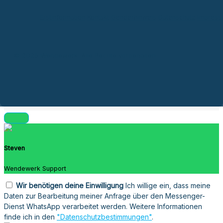
Erstinformation
Kontakt
Genderhinweis
Datenschutz
Impres
© 2026 Wendewerk. Alle Rechte vorbehalten.
Steven
Wendewerk Support
Wir benötigen deine Einwilligung
Ich willige ein, dass meine
Daten zur Bearbeitung meiner Anfrage über den Messenger-
Dienst WhatsApp verarbeitet werden. Weitere Informationen
finde ich in den
"Datenschutzbestimmungen"
.