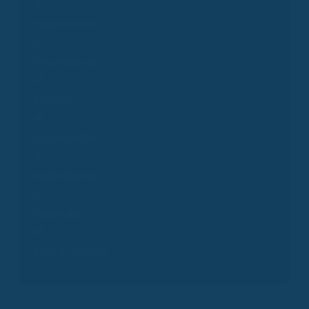
Folgeberatung
Presseanfrage
Experten
Produktpartner
Krankenkassen
Arbeitgeber
Pools & Vertriebe