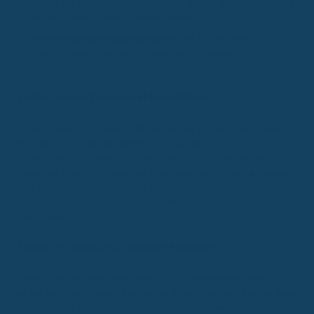
Petolo die Möglichkeit telefonischer Beratungsgespräche, die
bequem online gebucht werden können.
Hohe Haftpflicht-Deckungssumme:
Mit 50 Millionen Euro
übertrifft Petolo die von Experten empfohlenen
Mindestdeckungssummen deutlich.
Leistungsobergrenzen und Ausschlüsse
In den ersten 24 Monaten gibt es bei den Tarifen Komfort und
Premium Leistungsobergrenzen, die jedoch ab dem dritten
Versicherungsjahr
entfallen. Der Premium Plus-Tarif bietet von
Beginn an eine 100-prozentige Erstattung. Bestimmte Leistungen
sind vom Versicherungsschutz ausgeschlossen, darunter Tier-
Transportkosten, Zahnersatzmaßnahmen und der Kauf von
Tierzubehör.
Petolo im Vergleich zu anderen Anbietern
Obwohl Petolo ein starkes Preis-Leistungs-Verhältnis bietet, gibt
es auf dem Markt weitere attraktive Alternativen wie Lassie, Agila
und HanseMerkur. Jeder dieser Anbieter hat spezifische Vorteile,