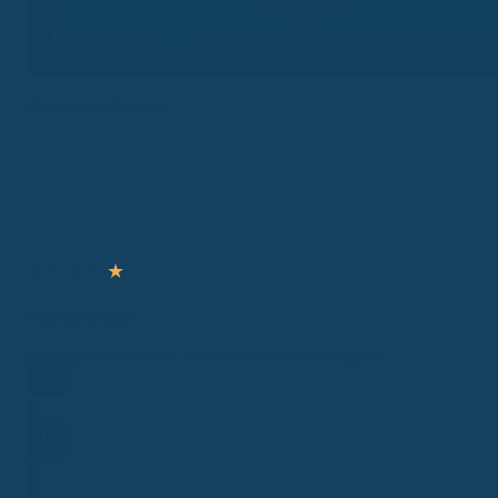
Bonusreminder
Wendewerk Support
★
★
★
★
★
Schreibe uns!
Bei Fragen kontaktiere unseren kostenlosen Support.
Frage stellen
Hotline