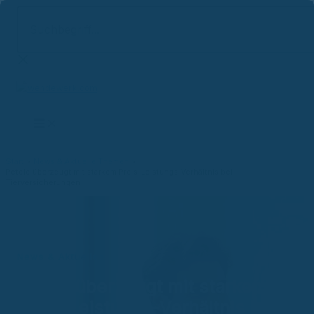
Suchbegriff...
Zum
Inhalt
springen
Start
News & Aktuelle Themen
Petolo überzeugt mit starkem Preis-Leistungs-Verhältnis bei
Tierversicherungen
News & Aktuelles
Petolo überzeugt mit starkem
Preis-Leistungs-Verhältnis bei