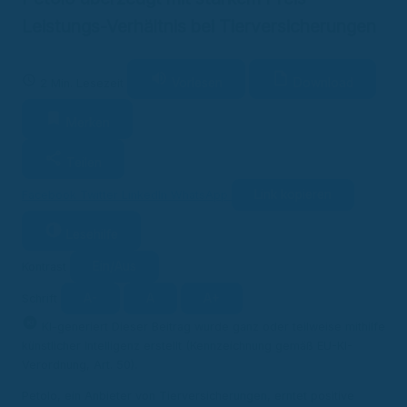
Leistungs-Verhältnis bei Tierversicherungen
Vorlesen
Download
2 Min. Lesezeit
Merken
Teilen
Link kopieren
Facebook
Twitter
LinkedIn
WhatsApp
Lesehilfe
Ein/Aus
Kontrast
A-
A
A+
Schrift
KI
KI-generiert
Dieser Beitrag wurde ganz oder teilweise mithilfe
künstlicher Intelligenz erstellt (Kennzeichnung gemäß EU-KI-
Verordnung, Art. 50).
Petolo, ein Anbieter von Tierversicherungen, erntet positive