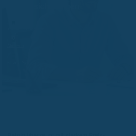
Tierversicherungen
Termin vereinbaren
Aktionen
Finanz-App
Petolo überzeugt mit starkem Preis-