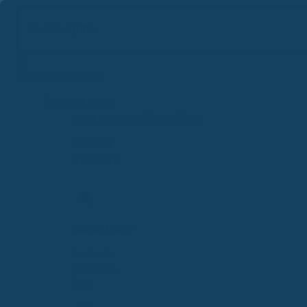
Suchbegriff...
Zum
Inhalt
springen
Krankenkassen
Krankenkassen Mega-Menü
SCHNELL
STARTEN
KassenMatch
Finde die
passende
GKV