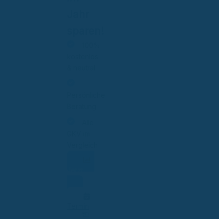
Jahr
sparen!
100%
kostenlos
& neutral
Persönliche
Beratung
Alle
GKV im
Vergleich
Jetzt
vergleichen
Termin
planen