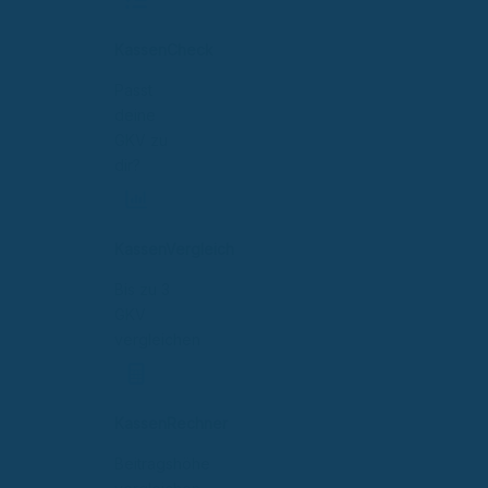
KassenCheck
Passt
deine
GKV zu
dir?
KassenVergleich
Bis zu 3
GKV
vergleichen
KassenRechner
Beitragshöhe